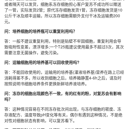
或者隔天可以发货，细胞系冻存细胞担心客户复苏不成功所以赠送
了一管，实际发货2管；原代冻存细胞发货1管，冻存细胞发货是10
公斤干冰及顺丰运输，所以冻存细胞需额外支付干冰及运输费200
元。
问：培养细胞的培养瓶可以重复利用吗？
答：一般不建议重复利用，特别是贴壁不牢固细胞，重复利用会导
致吸附性变差，漂浮增多;一个T25瓶建议使用最多不超过3次，其次
需要注意无菌操作，避免污染。
问：运输细胞用的培养基可以回收使用吗?
答：不能回收使用的，运输用的培养基(灌液培养基)营养在路上已经
消耗得差不多，所以收到细胞之后，培养箱静置4-6h之后，请及时
按照说明书细胞培养条件更换新鲜培养液培养。
问：冻存的细胞出现颜色不一致，有的红有的粉，对复苏会有影响
吗？
答：这种情况容易在不同冻存批次间出现，与冻存细胞的密度、冻
存液配方、温度导致pH变化等有关，偶尔有遇到这种情况，不是绝
对性对细胞状态有影响，可以复苏看下。