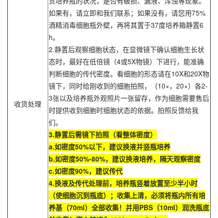
货培养瓶的状况，是否有破损、漏液、浑浊等现象。
如果有，请立即和我们联系；如果没有，请您用75%
酒精消毒细胞瓶外壁，再将其置于37度培养箱静置6
h。
2.静置后观察细胞状态，在显微镜下确认细胞生长状
态时，最好在低倍镜（4或5X物镜）下进行，能准确
判断细胞的传代密度。看细胞的形态请在10X和20X物
镜下，同时给刚收到的细胞拍照，（10×，20×）各2-
3张以及培养瓶外观照片一张留存，作为细胞需要售后
收货处理
时提供收到细胞时细胞状态的依据。拍照反馈给我
们。
3.静置后需镜下拍照（看整体密度）
a.如密度50%以下，建议换液并竖瓶培养
b.如密度50%-80%，建议换液培养，隔天观察密度
c.如密度90%，建议传代
4.换液及传代处理前，培养瓶竖着放置至少半小时
（使细胞沉到瓶底）；收集上清，必须将瓶内所有培
养基（70ml）全部收集！并用PBS（10ml）润洗瓶底