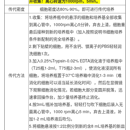
并收集！离心转速为1000rpm，5min。
传代密度
细胞密度达80%-90%，即可进行传代培养
1.收集：将培养瓶中的悬浮的细胞和培养基全部收集
到离心管中，1000rpm离心5分钟，弃去上清，细胞重
悬后接种到新的培养瓶中（加入按照说明书细胞培养
条件新配制的完全培养基）。
2.剩下贴壁的细胞，用不含钙、镁离子的PBS轻轻润
洗细胞1次。
3.加入0.25%Trypsin-0.02% EDTA消化液于培养瓶中
（T25瓶1-2ml，T75瓶2-3ml），使消化液浸润所有
传代方法
细胞，将培养瓶置于37℃培养箱中消化1-3 min（难
消化的细胞可以适当延长消化时间），然后在显微镜
下观察细胞消化情况，若细胞大部分变圆并脱落，迅
速拿回操作台，加少量培养基终止消化。
4.按3mL/瓶补加培养基，轻轻打匀吹下细胞后装入无
菌离心管中，1000 rpm离心5 min，弃去上清液，补
加1-2 mL培养液后吹匀。
5.将细胞悬液按1:2比例分到新的含8 mL培养基的新皿