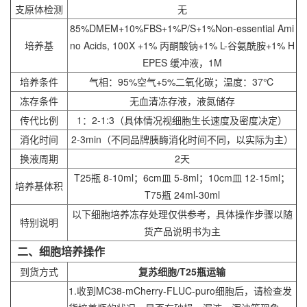
支原体检测
无
85%DMEM+10%FBS+1%P/S+1%Non-essential Ami
培养基
no Acids, 100X +1% 丙酮酸钠+1% L-谷氨酰胺+1% H
EPES 缓冲液，1M
培养条件
气相：95%空气+5%二氧化碳；温度：37℃
冻存条件
无血清冻存液，液氮储存
传代比例
1：2-1:3（具体情况视细胞生长速度及密度决定）
消化时间
2-3min（不同品牌胰酶消化时间不同，以实际为主）
换液周期
2天
T25瓶 8-10ml；6cm皿 5-8ml；10cm皿 12-15ml；
培养基体积
T75瓶 24ml-30ml
以下细胞培养冻存处理仅供参考，具体操作步骤以随
特别说明
货产品说明书为主
二、细胞培养操作
到货方式
复苏细胞/T25瓶运输
1.收到
MC38
-mCherry-FLUC-puro细胞后，请检查发