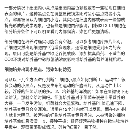
一部分情况下细胞内小亮点是细胞内黑色颗粒或者一些粘附在细胞
表面的碎片，这种黑点会在调整显微镜焦距时呈小黑点或者小亮
点，容易被误认为细胞内小泡，其实只是细胞内部或表面一些物质
折光形成的光学现象。也有些是细胞内部脂滴，例如3T3-L1细胞在
部分培养条件下可以明显看到内部脂滴，染色后更加清晰。
部分细胞在培养时确实可能会有空泡，可以参考细胞库照片比对。
若细胞突然出现细胞内空泡增多现象，通常是细胞受到压力的表
现，原因可能是培养基中缺乏谷氨酰胺、添加抗真菌剂、不适当的
CO2环境对培养基中碳酸氢钠浓度影响或培养基的营养消耗殆尽。
细胞培养出现小黑点、污染如何防范
可从以下几个方面进行判断： 细胞小黑点如何判断 1、运动性：很
多会动的小黑点，只是发生布朗运动的细胞碎片。从运动性上比
较，浮躁的细菌活跃的多。 2、培养基的浑浊度：如果在显微镜下无
法辨认，那就交给时间吧。细胞培养基对于细菌来说是非常营养的
大餐。一旦发生污染，细菌就会大量繁殖。培养基PH值迅速下降，
培养基变黄且会变浑浊。通常在12小时内就可以发现，而在48小时
内就非常明显。被污染的细胞培养基变黄且浑浊、未被污染的细胞
培养基偏红且澄清。 3、接种平板：将怀疑污染物接种在微生物培养
平板中，观察菌落形成情况。碎片?细菌?一目了然。