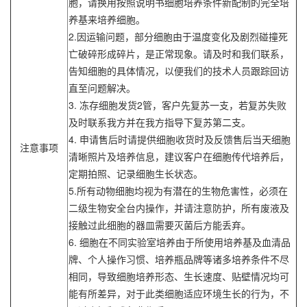
胞，请换用按照说明书细胞培养条件新配制的完全培
养基来培养细胞。
2.因运输问题，部分细胞由于温度变化及剧烈碰撞死
亡破碎形成碎片，是正常现象。请及时和我们联系，
告知细胞的具体情况，以便我们的技术人员跟踪回访
直至问题解决。
3. 冻存细胞发货2管，客户先复苏一支，若复苏失败
及时联系我方并在我方指导下复苏第二支。
4. 申请售后时请提供细胞收货时及反馈售后当天细胞
注意事项
清晰照片及培养信息，建议客户在细胞传代培养后，
定期拍照、记录细胞生长状态。
5.所有动物细胞均视为有潜在的生物危害性，必须在
二级生物安全台内操作，并请注意防护，所有废液及
接触过此细胞的器皿需要灭菌后方能丢弃。
6. 细胞在不同实验室培养由于所使用培养基及血清品
牌、个人操作习惯、培养瓶品牌等诸多培养条件不尽
相同，导致细胞培养形态、生长速度、贴壁情况均可
能有所差异，对于此类细胞适应环境生长的行为，不