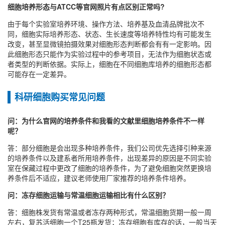
细胞培养形态与ATCC等官网照片有点区别正常吗?
由于每个实验室培养环境、操作方法、培养基及血清品牌批次不
同，细胞实际培养形态、状态、生长速度等培养特性均有可能发生
改变，甚至显微镜拍摄效果对细胞形态判断都会有有一定影响。因
此细胞形态只能作为实验过程中的参考项目，无法作为细胞状态或
者类型的判断依据。实际上，细胞在不同细胞库培养的细胞形态都
可能存在一定差异。
科研细胞购买常见问题
问：为什么官网的培养条件和我看的文献里细胞培养条件不一样
呢？
答：部分细胞是会出现多种培养条件，我们公司优先选择引种来源
的培养条件以及建系者所用培养条件，出现差异的原因是不同实验
室在保藏过程中更改了细胞的培养条件，为了避免细胞突然更换培
养条件后不适应，建议老师使用厂家推荐的培养条件培养。
问：冻存细胞运输与常温细胞运输相比有什么区别？
答：细胞株发货有常温或者冻存两种形式，常温细胞货期一般一周
左右，复苏活细胞一个T25瓶发货；冻存细胞有库存的话，一般当天