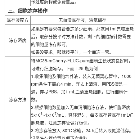
予过度解释或免费售后。
三、细胞冻存操作
冻存液配方
无血清冻存液，液氮储存
如果是有要求每管要冻多少细胞，那就用1ml完培重悬
后，取部分按平时方法计数，剩下的细胞按计数需要
冻存密度
的细胞量冻存即可。
如果没要求，那就按平时，一个皿冻一管。
待MC38-mCherry-FLUC-puro细胞生长状态良好时，
可进行细胞冻存。下面 T25 瓶为例
1.收集细胞及细胞培养液，装入无菌离心管中，1000
rpm条件下离心4 min，弃去上清液，用PBS清洗一
遍，弃尽PBS，加1 mL血清重悬细胞，进行细胞计
冻存方法
数。
2.根据细胞数量加入无血清细胞冻存液，使细胞密度
6
7
5x10
~1x10
/mL，轻轻混匀，每支冻存管冻存1mL细
胞悬液，注意冻存管做好标识。
3.将冻存管放入-80℃冰箱，24 h后转入液氮灌储存。
记录冻存管位置以便下次拿取。