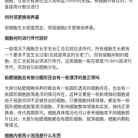
细胞，注意计数需在加入台盼蓝10min内完成。有细胞计数仪的，可
直接用计数仪进行
何时须更换培养基
视细胞生长密度而定，常规细胞2天更换培养基。
细胞何时进行传代较好
一般情况下细胞生长至完全汇合后就应该传代，所有细胞生长都有
一个要求不宜生长过密(也就是常说的长老了)，但有接触抑制的细
胞，在汇合前就必须进行传代，这类细胞一般在密度70-80%就进行
传代，否则会引起细胞分化。
贴壁细胞总有部分圆形还会有一些漂浮的是正常吗
大部分贴壁细胞培养时都会有一些圆形透亮的细胞存在，也会有一
些圆形细胞脱落悬浮的情况存在，这种主要是一些新增殖的细胞或
由于局部空间不足被挤出的细胞，只要细胞持续增殖，都会有一些
圆形细胞或脱落漂浮细胞，不影响细胞整体增殖和实验，保持正常
换液、传代周期即可。细胞具体情况也可以参考细胞库不同细胞照
片比对，大部分贴壁细胞都会有圆形细胞、脱落细胞、细胞内颗粒
等情况。
细胞内很亮小泡泡是什么东西