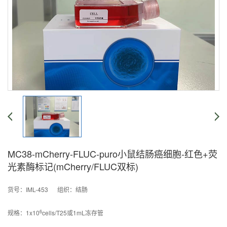
MC38-mCherry-FLUC-puro小鼠结肠癌细胞-红色+荧
光素酶标记(mCherry/FLUC双标)
货号：IML-453 组织：结肠
6
规格：1x10
cells/T25或1mL冻存管