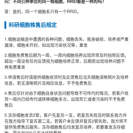
问：不同引种单位的同一株细胞，RRID都是一样的吗？
答：是的，同一个细胞系只有一个RRID。
科研细胞株售后规定
1.细胞运输途中遭遇的各种问题，细胞丢失、瓶身破损、培养液严重
漏液，细胞未开封，如出现污染状况等，重发
2.细胞免费售后期为一周，一周内细胞培养出现异常及时拍照反馈。
超出一周没有任何反馈视为细胞培养正常，后期若出现培养问题不
再免费重发
3.申请售后时请提供细胞收货时及反馈售后当天细胞清晰照片及培养
信息，若无清晰照片及相应信息，不予免费售后
4.售后仅针对由于细胞自身状态问题导致不可传代的情况，若客户收
货一周内已经传代或转移细胞多次，出现死亡或者污染时不予免费
售后
5.冻存细胞发货2管，客户先复苏一支，若复苏失败及时联系我方并
在我方指导下复苏第二支。若客户未反馈并复苏2管失败，我方将不
提供免费售后服务。冻存细胞售后均发复苏培养，若要重发冻存细
胞，需补加200元干冰运输费用