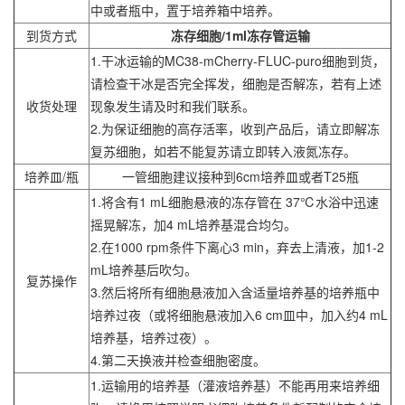
中或者瓶中，置于培养箱中培养。
到货方式
冻存细胞/1ml冻存管运输
1.干冰运输的
MC38
-mCherry-FLUC-puro细胞到货，
请检查干冰是否完全挥发，细胞是否解冻，若有上述
收货处理
现象发生请及时和我们联系。
2.为保证细胞的高存活率，收到产品后，请立即解冻
复苏细胞，如若不能复苏请立即转入液氮冻存。
培养皿/瓶
一管细胞建议接种到6cm培养皿或者T25瓶
1.将含有1 mL细胞悬液的冻存管在 37℃水浴中迅速
摇晃解冻，加4 mL培养基混合均匀。
2.在1000 rpm条件下离心3 min，弃去上清液，加1-2
mL培养基后吹匀。
复苏操作
3.然后将所有细胞悬液加入含适量培养基的培养瓶中
培养过夜（或将细胞悬液加入6 cm皿中，加入约4 mL
培养基，培养过夜）。
4.第二天换液并检查细胞密度。
1.运输用的培养基（灌液培养基）不能再用来培养细