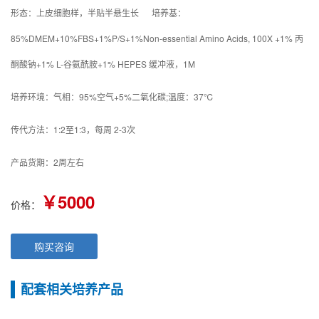
形态：上皮细胞样，半贴半悬生长 培养基：
85%DMEM+10%FBS+1%P/S+1%Non-essential Amino Acids, 100X +1% 丙
酮酸钠+1% L-谷氨酰胺+1% HEPES 缓冲液，1M
培养环境：气相：95%空气+5%二氧化碳;温度：37℃
传代方法：1:2至1:3，每周 2-3次
产品货期：2周左右
￥5000
价格：
购买咨询
配套相关培养产品