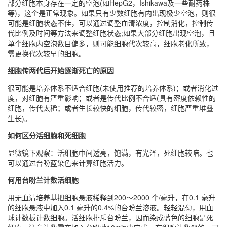
部分细胞本身存在一定的空泡(如HepG2，Ishikawa及一些耐药株
等)，这个是正常现象。如果只有少数细胞有内出现极少空泡，则很
可能是细胞状态不佳，可以通过调整血清浓度，控制消化，控制传
代比例及时间等方法来调整细胞状态;如果大部分细胞出现空泡，且
单个细胞内空泡数目偏多，则可能细胞代次较高，细胞老化所致，
需更换代次较早的细胞。
细胞传两代后开始逐渐死亡的原因
很可能是培养体系不适合细胞(未使用推荐的培养体系)；或者消化过
度，对细胞有严重影响；或者是传代比例不合适(具有密度依赖性的
细胞，传代太稀；或者生长较快的细胞，传代较密，细胞严重堆叠
生长)。
如何区分活细胞和死细胞
显微镜下观察：活细胞中间透亮，饱满，有光泽，死细胞较暗。也
可以通过台盼蓝染色来计算细胞活力。
何用台盼兰计数活细胞
用无血清培养基把细胞悬液稀释到200～2000 个/毫升，在0.1 毫升
的细胞悬液中加入0.1 毫升的0.4%的台盼兰溶液。轻轻混匀，用血
球计数板计数细胞。活细胞排斥台盼兰，因而染成蓝色的细胞是死