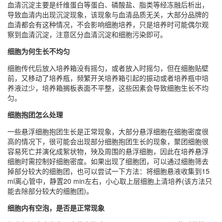
血清沉淀主要是纤维蛋白等蛋白、磷酸盐、脂类等经冻融后析出，
导致血清内出现沉淀现象，该现象与血清品质无关，大部分品牌的
血清都会有这种情况，不会影响细胞培养，只是培养时可能偶尔观
察到血清沉淀，注意区分血清沉淀和细胞污染即可。
细胞为何生长不均匀
细胞传代后放入培养箱没有摇匀，或者放入时摇匀，但在细胞贴壁
前，又移动了培养瓶，频繁开关培养箱引起的振动或者培养瓶中培
养液过少，培养箱搁板表面不平整，这些因素会导致细胞生长不均
匀。
细胞抱团怎么处理
一些悬浮细胞抱团生长是正常现象，大部分悬浮细胞在细胞密度很
高的情况下，很可能会出现部分细胞抱团生长的现象，聚团细胞很
容易死亡并演化成絮状物，殃及周围的悬浮细胞，因此在培养悬浮
细胞时需控制好细胞密度。如果出现了细胞团，可以通过细胞筛去
掉部分较大的细胞团，也可以尝试一下方法：将细胞悬液收集到15
ml离心管中，静置20 min左右，小心取上层细胞上清培养(该方法只
能去除部分较大的细胞团)。
细胞内有空泡，是否是正常现象