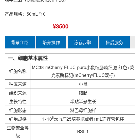
产品规格：50mL *10
¥3500
背景介绍
培养操作
冻存步骤
售后服务
一、细胞基本属性
MC38
-mCherry-FLUC-puro小鼠结肠癌细胞-红色+荧
细胞名称
光素酶标记(mCherry/FLUC双标)
种属来源
小鼠
组织来源
结肠
生长特性
半贴半悬生长
细胞形态
淋巴母细胞样
6
细胞规格
1×10
cells/T25培养瓶或者1mL冻存管包装
生物安全等
BSL-1
级