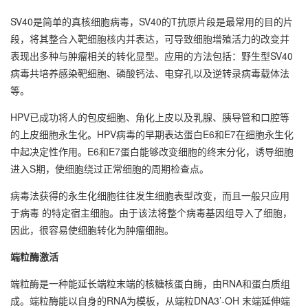
SV40是简单的真核细胞病毒，SV40的T抗原片段是最常用的目的片
段，将其整合入靶细胞核内并表达，可导致细胞增殖活力的改变并
表现出多种与肿瘤相关的转化显型。应用的方法包括：野生型SV40
病毒共培养感染靶细胞、磷酸钙法、电穿孔以及逆转录病毒载体法
等。
HPV已成功将人的包皮细胞、角化上皮以及乳腺、胰导管和口腔等
的上皮细胞永生化。HPV病毒的早期表达蛋白E6和E7在细胞永生化
中起决定性作用。E6和E7蛋白能够改变细胞的终末分化，诱导细胞
进入S期，使细胞绕过正常细胞的周期检查点。
病毒法获得的永生化细胞往往发生细胞表型改变，而且一般只应用
于病毒 的特定宿主细胞。由于该法将整个病毒基因组导入了细胞，
因此，很容易使细胞转化为肿瘤细胞。
端粒酶激活
端粒酶是一种能延长端粒末端的核糖核蛋白酶，由RNA和蛋白质组
成。端粒酶能以自身的RNA为模板，从端粒DNA3’-OH 末端延伸端