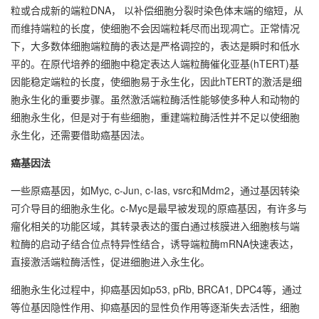
粒或合成新的端粒DNA， 以补偿细胞分裂时染色体末端的缩短，从
而维持端粒的长度，使细胞不会因端粒耗尽而出现凋亡。正常情况
下，大多数体细胞端粒酶的表达是严格调控的，表达是瞬时和低水
平的。在原代培养的细胞中稳定表达人端粒酶催化亚基(hTERT)基
因能稳定端粒的长度，使细胞易于永生化，因此hTERT的激活是细
胞永生化的重要步骤。虽然激活端粒酶活性能够使多种人和动物的
细胞永生化，但是对于有些细胞，重建端粒酶活性并不足以使细胞
永生化，还需要借助癌基因法。
癌基因法
一些原癌基因，如Myc, c-Jun, c-Ias, vsrc和Mdm2，通过基因转染
可介导目的细胞永生化。c-Myc是最早被发现的原癌基因，有许多与
瘤化相关的功能区域，其转录表达的蛋白通过核膜进入细胞核与端
粒酶的启动子结合位点特异性结合，诱导端粒酶mRNA快速表达，
直接激活端粒酶活性，促进细胞进入永生化。
细胞永生化过程中，抑癌基因如p53, pRb, BRCA1, DPC4等，通过
等位基因隐性作用、抑癌基因的显性负作用等逐渐失去活性，细胞