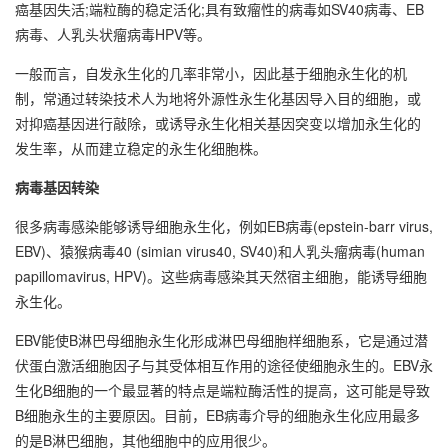
癌基因失活;端粒酶的稳定活化;具有致瘤性的病毒如SV40病毒、EB
病毒、人乳头状瘤病毒HPV等。
一般而言，自发永生化的几率非常小，因此基于细胞永生化的机
制，常通过转染技术人为地将外源性永生化基因导入目的细胞，或
对抑癌基因进行敲除，或诱导永生化相关基因突变以增加永生化的
发生率，从而建立稳定的永生化细胞株。
病毒基因转染
很多病毒感染能够诱导细胞永生化，例如EB病毒(epstein-barr virus,
EBV)、猿猴病毒40 (simian virus40, SV40)和人乳头瘤病毒(human
papillomavirus, HPV)。这些病毒感染其天然宿主细胞，能诱导细胞
永生化。
EBV能使B淋巴母细胞永生化形成淋巴母细胞样细胞系，它是通过潜
伏蛋白激活细胞因子与其受体相互作用的途径使细胞永生的。EBV永
生化B细胞的一个最显著的特点是端粒酶活性的提高，这可能是导致
B细胞永生的主要原因。目前，EB病毒介导的细胞永生化应用最多
的是B淋巴细胞，其他细胞中的应用很少。