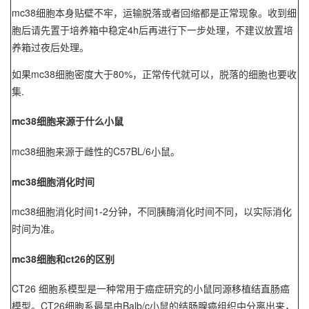
mc38细胞本身贴壁不牢，运输脱落或者回缩都是正常现象。收到细
胞后请先置于培养箱中稳定4h后再进行下一步处理，不建议放置培
养箱过夜后处理。
如果mc38细胞密度大于80%，正常传代就可以，脱落的细胞也要收
集.
mc38细胞来源于什么小鼠
mc38细胞来源于雌性的C57BL/6小鼠。
mc38细胞消化时间
mc38细胞消化时间1-2分钟，不同胰酶消化时间不同，以实际消化
时间为准。
mc38细胞和ct26的区别
CT26
细胞系模型是一种常用于癌症研究的小鼠同源移植结直肠癌
模型。
CT26细胞系
最早由Balb/c小鼠的结肠腺癌组织中分离出来，