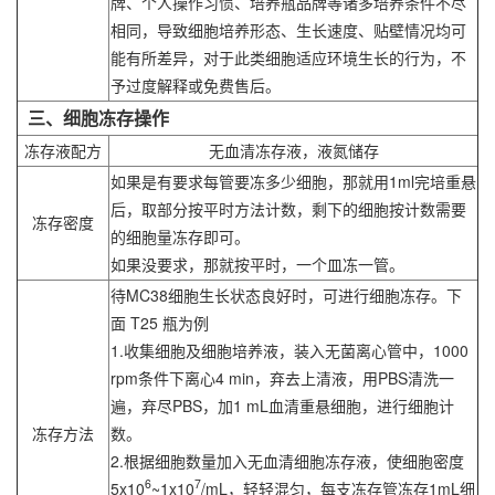
牌、个人操作习惯、培养瓶品牌等诸多培养条件不尽
相同，导致细胞培养形态、生长速度、贴壁情况均可
能有所差异，对于此类细胞适应环境生长的行为，不
予过度解释或免费售后。
三、细胞冻存操作
冻存液配方
无血清冻存液，液氮储存
如果是有要求每管要冻多少细胞，那就用1ml完培重悬
后，取部分按平时方法计数，剩下的细胞按计数需要
冻存密度
的细胞量冻存即可。
如果没要求，那就按平时，一个皿冻一管。
待MC38细胞生长状态良好时，可进行细胞冻存。下
面 T25 瓶为例
1.收集细胞及细胞培养液，装入无菌离心管中，1000
rpm条件下离心4 min，弃去上清液，用PBS清洗一
遍，弃尽PBS，加1 mL血清重悬细胞，进行细胞计
冻存方法
数。
2.根据细胞数量加入无血清细胞冻存液，使细胞密度
6
7
5x10
~1x10
/mL，轻轻混匀，每支冻存管冻存1mL细