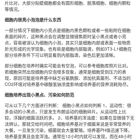
片比对，大部分贴壁细胞都会有圆形细胞、脱落细胞、细胞内颗粒
等情况。
细胞内很亮小泡泡是什么东西
一部分情况下细胞内小亮点是细胞内黑色颗粒或者一些粘附在细胞
表面的碎片，这种黑点会在调整显微镜焦距时呈小黑点或者小亮
点，容易被误认为细胞内小泡，其实只是细胞内部或表面一些物质
折光形成的光学现象。也有些是细胞内部脂滴，例如3T3-L1细胞在
部分培养条件下可以明显看到内部脂滴，染色后更加清晰。
部分细胞在培养时确实可能会有空泡，可以参考细胞库照片比对。
若细胞突然出现细胞内空泡增多现象，通常是细胞受到压力的表
现，原因可能是培养基中缺乏谷氨酰胺、添加抗真菌剂、不适当的
CO2环境对培养基中碳酸氢钠浓度影响或培养基的营养消耗殆尽。
细胞培养出现小黑点、污染如何防范
可从以下几个方面进行判断： 细胞小黑点如何判断 1、运动性：很
多会动的小黑点，只是发生布朗运动的细胞碎片。从运动性上比
较，浮躁的细菌活跃的多。 2、培养基的浑浊度：如果在显微镜下无
法辨认，那就交给时间吧。细胞培养基对于细菌来说是非常营养的
大餐。一旦发生污染，细菌就会大量繁殖。培养基PH值迅速下降，
培养基变黄且会变浑浊。通常在12小时内就可以发现，而在48小时