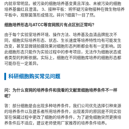
内就非常明显。被污染的细胞培养基变黄且浑浊、未被污染的细胞
培养基偏红且澄清。 3、接种平板：将怀疑污染物接种在微生物培养
平板中，观察菌落形成情况。碎片?细菌?一目了然。
细胞培养形态与ATCC等官网照片有点区别正常吗?
由于每个实验室培养环境、操作方法、培养基及血清品牌批次不
同，细胞实际培养形态、状态、生长速度等培养特性均有可能发生
改变，甚至显微镜拍摄效果对细胞形态判断都会有有一定影响。因
此细胞形态只能作为实验过程中的参考项目，无法作为细胞状态或
者类型的判断依据。实际上，细胞在不同细胞库培养的细胞形态都
可能存在一定差异。
科研细胞购买常见问题
问：为什么官网的培养条件和我看的文献里细胞培养条件不一样
呢？
答：部分细胞是会出现多种培养条件，我们公司优先选择引种来源
的培养条件以及建系者所用培养条件，出现差异的原因是不同实验
室在保藏过程中更改了细胞的培养条件，为了避免细胞突然更换培
养条件后不适应，建议老师使用厂家推荐的培养条件培养。