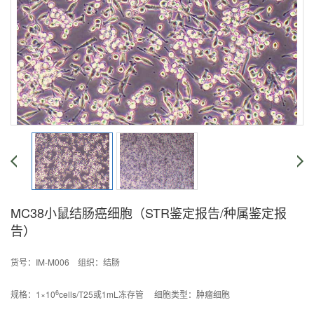
MC38小鼠结肠癌细胞（STR鉴定报告/种属鉴定报
告）
货号：IM-M006 组织：结肠
6
规格：1×10
cells/T25或1mL冻存管 细胞类型：肿瘤细胞