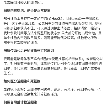
能去除部分较大的细胞团)。
细胞内有空泡，是否是正常现象
部分细胞本身存在一定的空泡(如HepG2，Ishikawa及一些耐药株
等)，这个是正常现象。如果只有少数细胞有内出现极少空泡，则很
可能是细胞状态不佳，可以通过调整血清浓度，控制消化，控制传
代比例及时间等方法来调整细胞状态;如果大部分细胞出现空泡，且
单个细胞内空泡数目偏多，则可能细胞代次较高，细胞老化所致，
需更换代次较早的细胞。
细胞传两代后开始逐渐死亡的原因
很可能是培养体系不适合细胞(未使用推荐的培养体系)；或者消化过
度，对细胞有严重影响；或者是传代比例不合适(具有密度依赖性的
细胞，传代太稀；或者生长较快的细胞，传代较密，细胞严重堆叠
生长)。
如何区分活细胞和死细胞
显微镜下观察：活细胞中间透亮，饱满，有光泽，死细胞较暗。也
可以通过台盼蓝染色来计算细胞活力。
何用台盼兰计数活细胞