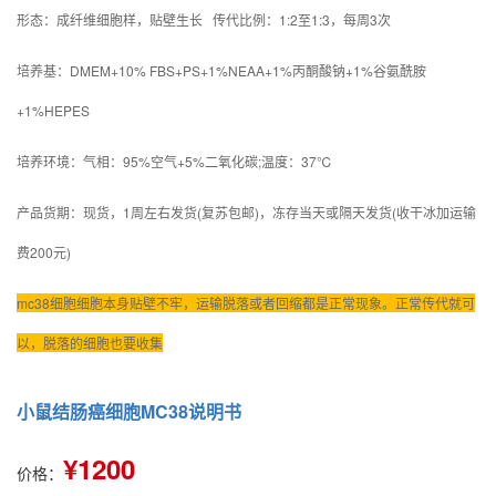
形态：成纤维细胞样，贴壁生长 传代比例：1:2至1:3，每周3次
培养基：DMEM+10% FBS+PS+1%NEAA+1%丙酮酸钠+1%谷氨酰胺
+1%HEPES
培养环境：气相：95%空气+5%二氧化碳;温度：37℃
产品货期：现货，1周左右发货(复苏包邮)，冻存当天或隔天发货(收干冰加运输
费200元)
mc38细胞细胞本身贴壁不牢，运输脱落或者回缩都是正常现象。正常传代就可
以，脱落的细胞也要收集
小鼠结肠癌细胞MC38说明书
¥1200
价格：