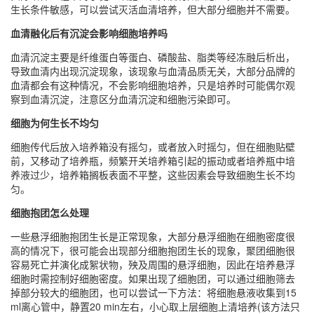
生长条件敏感，可以尝试灭活血清培养，但大部分细胞并不需要。
血清融化后有沉淀会影响细胞培养吗
血清沉淀主要是纤维蛋白等蛋白、磷酸盐、脂类等经冻融后析出，
导致血清内出现沉淀现象，该现象与血清品质无关，大部分品牌的
血清都会有这种情况，不会影响细胞培养，只是培养时可能偶尔观
察到血清沉淀，注意区分血清沉淀和细胞污染即可。
细胞为何生长不均匀
细胞传代后放入培养箱没有摇匀，或者放入时摇匀，但在细胞贴壁
前，又移动了培养瓶，频繁开关培养箱引起的振动或者培养瓶中培
养液过少，培养箱搁板表面不平整，这些因素会导致细胞生长不均
匀。
细胞抱团怎么处理
一些悬浮细胞抱团生长是正常现象，大部分悬浮细胞在细胞密度很
高的情况下，很可能会出现部分细胞抱团生长的现象，聚团细胞很
容易死亡并演化成絮状物，殃及周围的悬浮细胞，因此在培养悬浮
细胞时需控制好细胞密度。如果出现了细胞团，可以通过细胞筛去
掉部分较大的细胞团，也可以尝试一下方法：将细胞悬液收集到15
ml离心管中，静置20 min左右，小心取上层细胞上清培养(该方法只