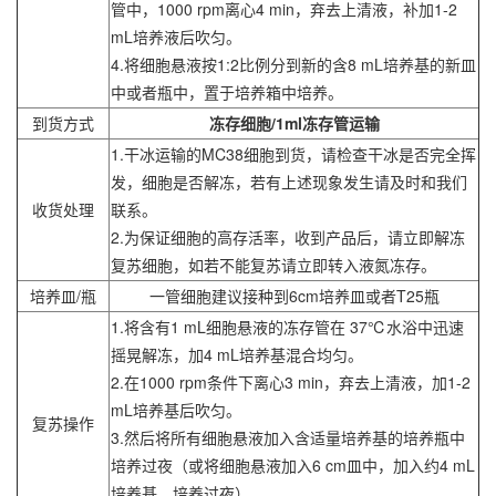
管中，1000 rpm离心4 min，弃去上清液，补加1-2
mL培养液后吹匀。
4.将细胞悬液按1:2比例分到新的含8 mL培养基的新皿
中或者瓶中，置于培养箱中培养。
到货方式
冻存细胞/1ml冻存管运输
1.干冰运输的MC38细胞到货，请检查干冰是否完全挥
发，细胞是否解冻，若有上述现象发生请及时和我们
收货处理
联系。
2.为保证细胞的高存活率，收到产品后，请立即解冻
复苏细胞，如若不能复苏请立即转入液氮冻存。
培养皿/瓶
一管细胞建议接种到6cm培养皿或者T25瓶
1.将含有1 mL细胞悬液的冻存管在 37℃水浴中迅速
摇晃解冻，加4 mL培养基混合均匀。
2.在1000 rpm条件下离心3 min，弃去上清液，加1-2
mL培养基后吹匀。
复苏操作
3.然后将所有细胞悬液加入含适量培养基的培养瓶中
培养过夜（或将细胞悬液加入6 cm皿中，加入约4 mL
培养基，培养过夜）。