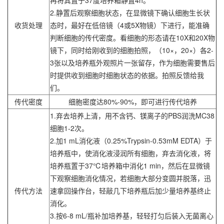
2.静置后观察细胞状态，在显微镜下确认细胞生长状
收货处理
态时，最好在低倍镜（4或5X物镜）下进行，能准确
判断细胞的传代密度。看细胞的形态请在10X和20X物
镜下，同时给刚收到的细胞拍照，（10×，20×）各2-
3张以及培养瓶外观照片一张留存，作为细胞需要售后
时提供收到细胞时细胞状态的依据。拍照反馈给我
们。
传代密度
细胞密度达80%-90%，即可进行传代培养
1.弃去培养上清，用不含钙、镁离子的PBS润洗MC38
细胞1-2次。
2.加1 mL消化液（0.25%Trypsin-0.53mM EDTA）于
培养瓶中，使消化液浸润所有细胞，弃去消化液，将
培养瓶置于37℃培养箱中消化1 min，然后在显微镜
下观察细胞消化情况，若细胞大部分变圆并脱落，迅
传代方法
速拿回操作台，轻敲几下培养瓶后加少量培养基终止
消化。
3.按6-8 mL/瓶补加培养基，轻轻打匀后装入无菌离心