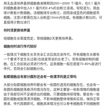
用无血清培养基把细胞悬液稀释到200～2000 个/毫升，在0.1 毫升
的细胞悬液中加入0.1 毫升的0.4%的台盼兰溶液。轻轻混匀，用血
球计数板计数细胞。活细胞排斥台盼兰，因而染成蓝色的细胞是死
细胞，注意计数需在加入台盼蓝10min内完成。有细胞计数仪的，可
直接用计数仪进行
何时须更换培养基
视细胞生长密度而定，常规细胞2天更换培养基。
细胞何时进行传代较好
一般情况下细胞生长至完全汇合后就应该传代，所有细胞生长都有
一个要求不宜生长过密(也就是常说的长老了)，但有接触抑制的细
胞，在汇合前就必须进行传代，这类细胞一般在密度70-80%就进行
传代，否则会引起细胞分化。
贴壁细胞总有部分圆形还会有一些漂浮的是正常吗
大部分贴壁细胞培养时都会有一些圆形透亮的细胞存在，也会有一
些圆形细胞脱落悬浮的情况存在，这种主要是一些新增殖的细胞或
由于局部空间不足被挤出的细胞，只要细胞持续增殖，都会有一些
圆形细胞或脱落漂浮细胞，不影响细胞整体增殖和实验，保持正常
换液、传代周期即可。细胞具体情况也可以参考细胞库不同细胞照