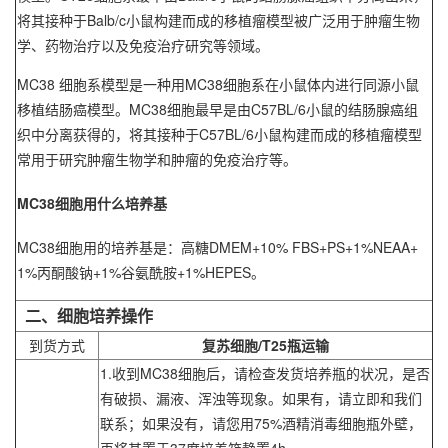
将其接种于Balb/c小鼠构建而成的移植瘤模型被广泛用于肿瘤生物
学、药物治疗以及免疫治疗研究等领域。
MC38
细胞系模型是一种用
MC38细胞系
在小鼠体内进行同源小鼠
移植结肠癌模型。
MC38细胞
最早是由C57BL/6小鼠的结肠腺癌组
织中分离获得的，将其接种于C57BL/6小鼠构建而成的移植瘤模型
常用于研究肿瘤生物学和肿瘤的免疫治疗等。
MC38细胞
用什么培养基
MC38细胞
用的培养基是：高糖DMEM+10% FBS+PS+1%NEAA+
1%丙酮酸钠+1%谷氨酰胺+1%HEPES。
二、细胞培养操作
到货方式
复苏细胞/T25瓶运输
1.收到MC38细胞后，请检查发货培养瓶的状况，是否
有破损、漏液、浑浊等现象。如果有，请立即和我们
联系；如果没有，请您用75%酒精消毒细胞瓶外壁，
再将其置于37度培养箱静置4h。