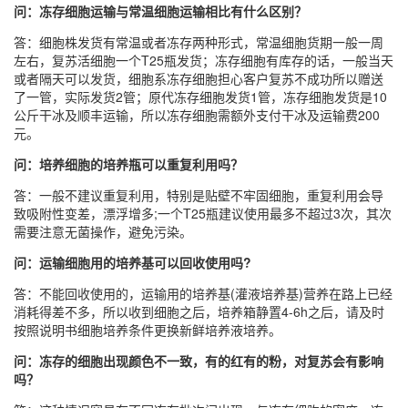
问：冻存细胞运输与常温细胞运输相比有什么区别？
答：细胞株发货有常温或者冻存两种形式，常温细胞货期一般一周
左右，复苏活细胞一个T25瓶发货；冻存细胞有库存的话，一般当天
或者隔天可以发货，细胞系冻存细胞担心客户复苏不成功所以赠送
了一管，实际发货2管；原代冻存细胞发货1管，冻存细胞发货是10
公斤干冰及顺丰运输，所以冻存细胞需额外支付干冰及运输费200
元。
问：培养细胞的培养瓶可以重复利用吗？
答：一般不建议重复利用，特别是贴壁不牢固细胞，重复利用会导
致吸附性变差，漂浮增多;一个T25瓶建议使用最多不超过3次，其次
需要注意无菌操作，避免污染。
问：运输细胞用的培养基可以回收使用吗?
答：不能回收使用的，运输用的培养基(灌液培养基)营养在路上已经
消耗得差不多，所以收到细胞之后，培养箱静置4-6h之后，请及时
按照说明书细胞培养条件更换新鲜培养液培养。
问：冻存的细胞出现颜色不一致，有的红有的粉，对复苏会有影响
吗？