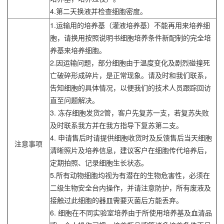
4.第二天换液并检查细胞密度。
1.运输用的培养基（灌液培养基）不能再用来培养细
胞，请换用按照说明书细胞培养条件新配制的完全培
养基来培养细胞。
2.因运输问题，部分细胞由于温度变化及剧烈碰撞死
亡破碎形成碎片，是正常现象。请及时和我们联系，
告知细胞的具体情况，以便我们的技术人员跟踪回访
直至问题解决。
3. 冻存细胞发货2管，客户先复苏一支，若复苏失败
及时联系我方并在我方指导下复苏第二支。
4. 申请售后时请提供细胞收货时及反馈售后当天细胞
注意事项
清晰照片及培养信息，建议客户在细胞传代培养后，
定期拍照、记录细胞生长状态。
5.所有动物细胞均视为有潜在的生物危害性，必须在
二级生物安全台内操作，并请注意防护，所有废液及
接触过此细胞的器皿需要灭菌后方能丢弃。
6. 细胞在不同实验室培养由于所使用培养基及血清品