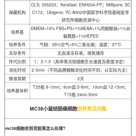
CLS; 305223；Kerafast; ENH204-FP；Millipore; SC
保藏机构
C172；Ubigene; YC-A002中国医学科学院基础医学
研究所细胞资源中心
DMEM+10% FBS+PS+1%NEAA+1%丙酮酸钠+1%谷
培养基
氨酰胺+1%HEPES
培养条件
气相：95%空气+5%二氧化碳；温度：37℃
冻存条件
无血清冻存液，液氮储存
传代比例
1：2-1:3（具体情况视细胞生长速度及密度决定）
消化时间
2-3min（不同品牌胰酶消化时间不同，以实际为主）
换液周期
2天
T25瓶 8-10ml；6cm皿 5-8ml；10cm皿 12-15ml；
培养基体积
T75瓶 24ml-30ml
MC38小鼠结肠癌细胞
培养常见问题
mc38细胞收到货脱落怎么处理?