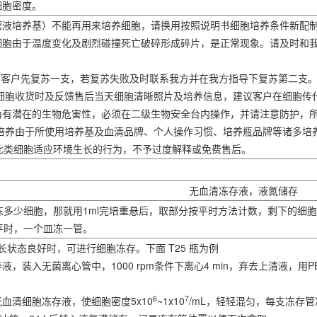
细胞密度。
（灌液培养基）不能再用来培养细胞，请换用按照说明书细胞培养条件新配
分细胞由于温度变化及剧烈碰撞死亡破碎形成碎片，是正常现象。请及时和
管，客户先复苏一支，若复苏失败及时联系我方并在我方指导下复苏第二支
提供细胞收货时及反馈售后当天细胞清晰照片及培养信息，建议客户在细胞
视为有潜在的生物危害性，必须在二级生物安全台内操作，并请注意防护，
验室培养由于所使用培养基及血清品牌、个人操作习惯、培养瓶品牌等诸多
此类细胞适应环境生长的行为，不予过度解释或免费售后。
无血清冻存液，液氮储存
冻多少细胞，那就用1ml完培重悬后，取部分按平时方法计数，剩下的细
平时，一个皿冻一管。
胞生长状态良好时，可进行细胞冻存。下面 T25 瓶为例
液，装入无菌离心管中，1000 rpm条件下离心4 min，弃去上清液，用
6
7
无血清细胞冻存液，使细胞密度5x10
~1x10
/mL，轻轻混匀，每支冻存