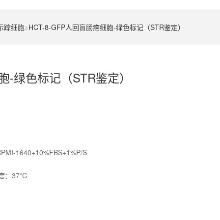
c示踪细胞
>
HCT-8-GFP人回盲肠癌细胞-绿色标记（STR鉴定）
细胞-绿色标记（STR鉴定）
640+10%FBS+1%P/S
度：37℃