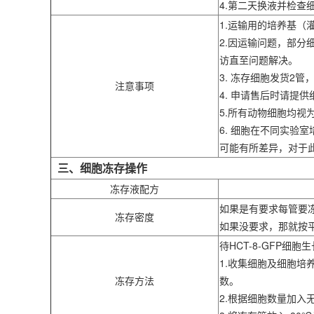
4.第二天换液并检查
1.运输用的培养基
2.因运输问题，部
访直至问题解决。
3. 冻存细胞发货2
注意事项
4. 申请售后时请
5.所有动物细胞均
6. 细胞在不同实
可能有所差异，对于
三、细胞冻存操作
冻存液配方
如果是有要求每管要
冻存密度
如果没要求，那就按
待HCT-8-GFP细
1.收集细胞及细胞培养
冻存方法
数。
2.根据细胞数量加入