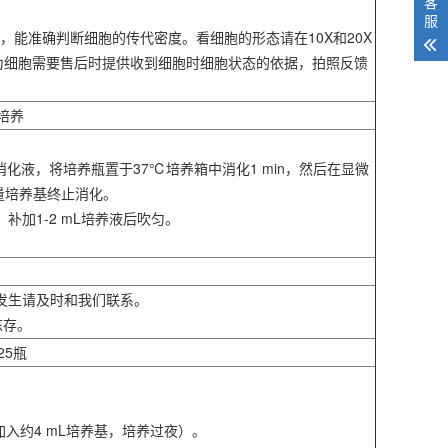
客
服
，能准确判断细胞的传代密度。看细胞的形态请在10X和20X
作为细胞需要售后时提供收到细胞时细胞状态的依据，拍照反馈
培养
，弃去消化液，将培养瓶置于37℃培养箱中消化1 min，然后在显微
量培养基终止消化。
，补加1-2 mL培养液后吹匀。
象发生请及时和我们联系。
冻存。
25瓶
入约4 mL培养基，培养过夜）。