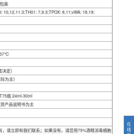
管包装
 10,12,11.3;TH01: 7,9.3;TPOX: 8,11;vWA: 18,19;
37℃
度决定）
实际为主）
75瓶 24ml-30ml
随货产品说明书为主
在
线
有，请立即和我们联系；如果没有，请您用75%酒精消毒细胞