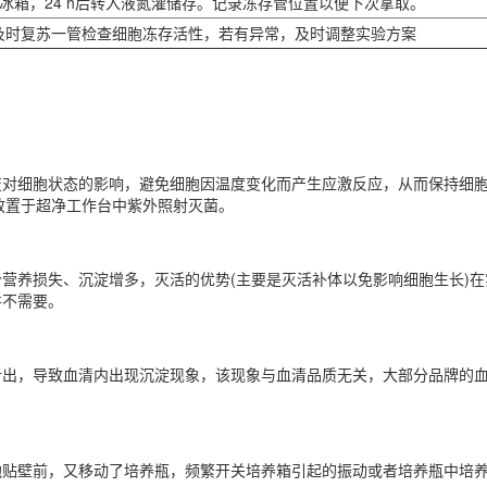
0℃冰箱，24 h后转入液氮灌储存。记录冻存管位置以便下次拿取。
及时复苏一管检查细胞冻存活性，若有异常，及时调整实验方案
变对细胞状态的影响，避免细胞因温度变化而产生应激反应，从而保持细胞
品放置于超净工作台中紫外照射灭菌。
营养损失、沉淀增多，灭活的优势(主要是灭活补体以免影响细胞生长)
并不需要。
析出，导致血清内出现沉淀现象，该现象与血清品质无关，大部分品牌的
胞贴壁前，又移动了培养瓶，频繁开关培养箱引起的振动或者培养瓶中培