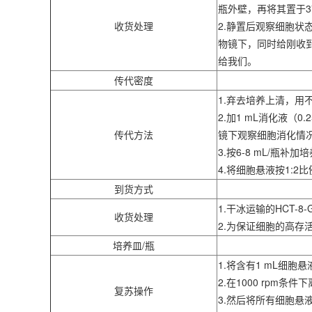
瓶外壁，再将其置于3
收货处理
2.静置后观察细胞状
物镜下，同时给刚收到
给我们。
传代密度
1.弃去培养上清，用
2.加1 mL消化液（0
传代方法
镜下观察细胞消化情
3.按6-8 mL/瓶补
4.将细胞悬液按1:
到货方式
1.干冰运输的HCT
收货处理
2.为保证细胞的高
培养皿/瓶
1.将含有1 mL细胞
2.在1000 rpm条
复苏操作
3.然后将所有细胞悬