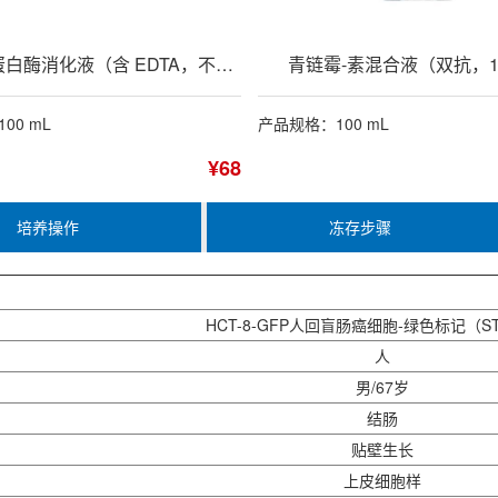
0.25%胰蛋白酶消化液（含 EDTA，不含酚红）
青链霉-素混合液（双抗，1
00 mL
产品规格：100 mL
¥68
培养操作
冻存步骤
HCT-8
-GFP人回盲肠癌细胞-绿色标记（S
人
男/67岁
结肠
贴壁生长
上皮细胞样