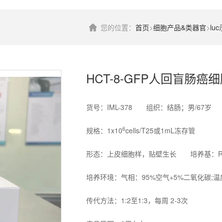
您的位置：
首页
>
细胞产品&类器官
>
lu
HCT-8-GFP人回盲肠癌
货号：IML-378 组织：结肠；男/67岁
6
规格：1x10
cells/T25或1mL冻存管
形态：上皮细胞样，贴壁生长 培养基：RPMI-1
培养环境：气相：95%空气+5%二氧化碳;温
传代方法：1:2至1:3，每周 2-3次