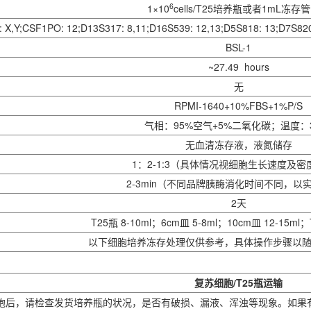
6
1×10
cells/T25培养瓶或者1mL冻存
: X,Y;CSF1PO: 12;D13S317: 8,11;D16S539: 12,13;D5S818: 13;D7S820:
BSL-1
~27.49 hours
无
RPMI-1640+10%FBS+1%P/S
气相：95%空气+5%二氧化碳；温度：
无血清冻存液，液氮储存
1：2-1:3（具体情况视细胞生长速度及密
2-3min（不同品牌胰酶消化时间不同，以
2天
T25瓶 8-10ml；6cm皿 5-8ml；10cm皿 12-15ml；T
以下细胞培养冻存处理仅供参考，具体操作步骤以
复苏细胞/T25瓶运输
细胞后，请检查发货培养瓶的状况，是否有破损、漏液、浑浊等现象。如果