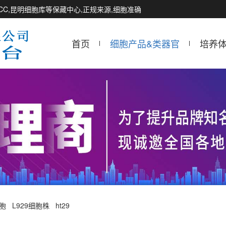
CCTCC,昆明细胞库等保藏中心,正规来源,细胞准确
首页
细胞产品&类器官
培养
细胞
L929细胞株
ht29