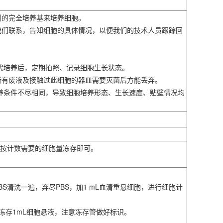
制的完全培养基来培养细胞。
我们联系，告知细胞的具体情况，以便我们的技术人员跟踪回
。
传代培养后，定期拍照、记录细胞生长状态。
所有废液及接触过此细胞的器皿需要灭菌后方能丢弃。
培养条件不尽相同，导致细胞培养形态、生长速度、贴壁情况均
胞按计数需要的细胞量冻存即可。
PBS清洗一遍，弃尽PBS，加1 mL血清重悬细胞，进行细胞计
管冻存1mL细胞悬液，注意冻存管做好标识。