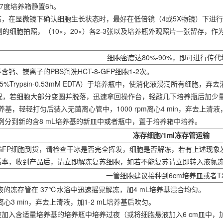
7度培养箱静置6h。
态，在显微镜下确认细胞生长状态时，最好在低倍镜（4或5X物镜）下进行
的细胞拍照，（10×，20×）各2-3张以及培养瓶外观照片一张留存，
细胞密度达80%-90%，即可进行传代
不含钙、镁离子的PBS润洗
HCT-8
-GFP细胞1-2次。
.25%Trypsin-0.53mM EDTA）于培养瓶中，使消化液浸润所有细胞
况，若细胞大部分变圆并脱落，迅速拿回操作台，轻敲几下培养瓶后加少
加培养基，轻轻打匀后装入无菌离心管中，1000 rpm离心4 min，弃去上清液
2比例分到新的含8 mL培养基的新皿中或者瓶中，置于培养箱中培养。
冻存细胞/1ml冻存管运输
-8-GFP细胞到货，请检查干冰是否完全挥发，细胞是否解冻，若有上述现
存活率，收到产品后，请立即解冻复苏细胞，如若不能复苏请立即转入液氮
一管细胞建议接种到6cm培养皿或者T
悬液的冻存管在 37℃水浴中迅速摇晃解冻，加4 mL培养基混合均匀。
件下离心3 min，弃去上清液，加1-2 mL培养基后吹匀。
液加入含适量培养基的培养瓶中培养过夜（或将细胞悬液加入6 cm皿中，加