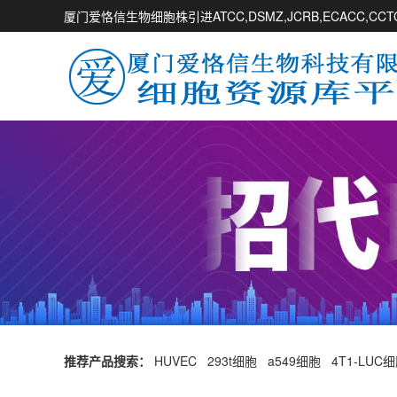
厦门爱恪信生物细胞株引进ATCC,DSMZ,JCRB,ECACC,
推荐产品搜索：
HUVEC
293t细胞
a549细胞
4T1-LUC