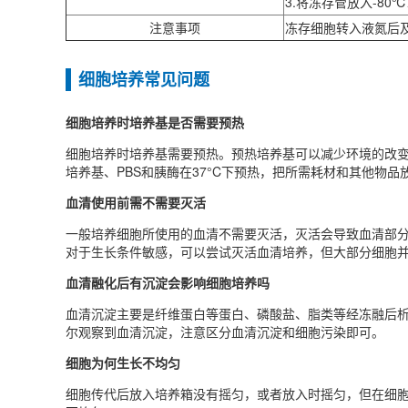
3.将冻存管放入-8
注意事项
冻存细胞转入液氮后
细胞培养常见问题
细胞培养时培养基是否需要预热
细胞培养时培养基需要预热‌。预热培养基可以减少环境的改
培养基、PBS和胰酶在37°C下预热，把所需耗材和其他物
血清使用前需不需要灭活
一般培养细胞所使用的血清不需要灭活，灭活会导致血清部分
对于生长条件敏感，可以尝试灭活血清培养，但大部分细胞
血清融化后有沉淀会影响细胞培养吗
血清沉淀主要是纤维蛋白等蛋白、磷酸盐、脂类等经冻融后
尔观察到血清沉淀，注意区分血清沉淀和细胞污染即可。
细胞为何生长不均匀
细胞传代后放入培养箱没有摇匀，或者放入时摇匀，但在细