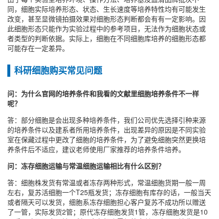
同，细胞实际培养形态、状态、生长速度等培养特性均有可能发生
改变，甚至显微镜拍摄效果对细胞形态判断都会有有一定影响。因
此细胞形态只能作为实验过程中的参考项目，无法作为细胞状态或
者类型的判断依据。实际上，细胞在不同细胞库培养的细胞形态都
可能存在一定差异。
科研细胞购买常见问题
问：为什么官网的培养条件和我看的文献里细胞培养条件不一样
呢？
答：部分细胞是会出现多种培养条件，我们公司优先选择引种来源
的培养条件以及建系者所用培养条件，出现差异的原因是不同实验
室在保藏过程中更改了细胞的培养条件，为了避免细胞突然更换培
养条件后不适应，建议老师使用厂家推荐的培养条件培养。
问：冻存细胞运输与常温细胞运输相比有什么区别？
答：细胞株发货有常温或者冻存两种形式，常温细胞货期一般一周
左右，复苏活细胞一个T25瓶发货；冻存细胞有库存的话，一般当天
或者隔天可以发货，细胞系冻存细胞担心客户复苏不成功所以赠送
了一管，实际发货2管；原代冻存细胞发货1管，冻存细胞发货是10