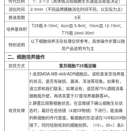
传代比例
1：2-1:3（具体情况视细胞生长速度及密度决定）
消化时间
2-3min（不同品牌胰酶消化时间不同，以实际为主）
换液周期
2天
T25瓶 8-10ml；6cm皿 5-8ml；10cm皿 12-15ml；
培养基体积
T75瓶 24ml-30ml
以下细胞培养冻存处理仅供参考，具体操作步骤以随
特别说明
货产品说明书为主
二、细胞培养操作
到货方式
复苏细胞/T25瓶运输
1.收到MDA-MB-468/ADR细胞后，请检查发货培养瓶
的状况，是否有破损、漏液、浑浊等现象。如果有，
请立即和我们联系；如果没有，请您用75%酒精消毒
细胞瓶外壁，再将其置于37度培养箱静置4h。
2.静置后观察细胞状态，在显微镜下确认细胞生长状
收货处理
态时，最好在低倍镜（4或5X物镜）下进行，能准确
判断细胞的传代密度。看细胞的形态请在10X和20X物
镜下，同时给刚收到的细胞拍照，（10×，20×）各2-