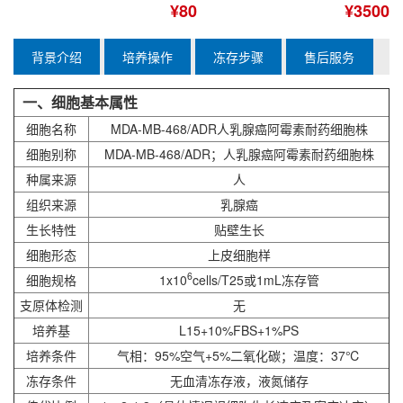
¥80
¥3500
背景介绍
培养操作
冻存步骤
售后服务
一、细胞基本属性
细胞名称
MDA-MB-468/ADR人乳腺癌阿霉素耐药细胞株
细胞别称
MDA-MB-468/ADR；人乳腺癌阿霉素耐药细胞株
种属来源
人
组织来源
乳腺癌
生长特性
贴壁生长
细胞形态
上皮细胞样
6
细胞规格
1x10
cells/T25或1mL冻存管
支原体检测
无
培养基
L15+10%FBS+1%PS
培养条件
气相：95%空气+5%二氧化碳；温度：37℃
冻存条件
无血清冻存液，液氮储存