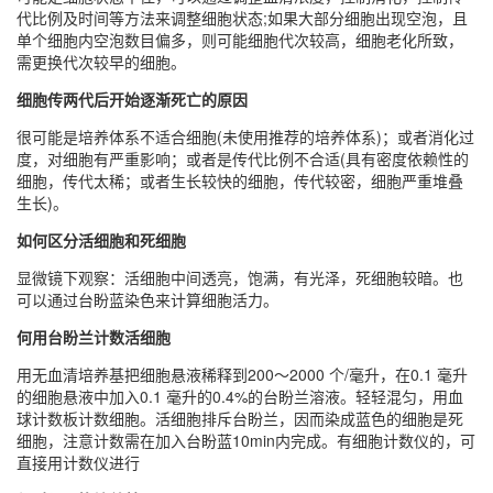
代比例及时间等方法来调整细胞状态;如果大部分细胞出现空泡，且
单个细胞内空泡数目偏多，则可能细胞代次较高，细胞老化所致，
需更换代次较早的细胞。
细胞传两代后开始逐渐死亡的原因
很可能是培养体系不适合细胞(未使用推荐的培养体系)；或者消化过
度，对细胞有严重影响；或者是传代比例不合适(具有密度依赖性的
细胞，传代太稀；或者生长较快的细胞，传代较密，细胞严重堆叠
生长)。
如何区分活细胞和死细胞
显微镜下观察：活细胞中间透亮，饱满，有光泽，死细胞较暗。也
可以通过台盼蓝染色来计算细胞活力。
何用台盼兰计数活细胞
用无血清培养基把细胞悬液稀释到200～2000 个/毫升，在0.1 毫升
的细胞悬液中加入0.1 毫升的0.4%的台盼兰溶液。轻轻混匀，用血
球计数板计数细胞。活细胞排斥台盼兰，因而染成蓝色的细胞是死
细胞，注意计数需在加入台盼蓝10min内完成。有细胞计数仪的，可
直接用计数仪进行