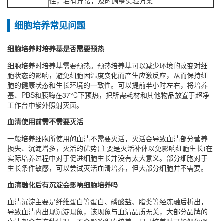
性，若有异常，及时调整实验方案
细胞培养常见问题
细胞培养时培养基是否需要预热
细胞培养时培养基需要预热‌。预热培养基可以减少环境的改变对细
胞状态的影响，避免细胞因温度变化而产生应激反应，从而保持细
胞的健康状态和生长环境的一致性‌。可以提前半小时左右，将培养
基、PBS和胰酶在37°C下预热，把所需耗材和其他物品放置于超净
工作台中紫外照射灭菌。
血清使用前需不需要灭活
一般培养细胞所使用的血清不需要灭活，灭活会导致血清部分营养
损失、沉淀增多，灭活的优势(主要是灭活补体以免影响细胞生长)在
实际培养过程中对于促进细胞生长并没有太大意义。部分细胞对于
生长条件敏感，可以尝试灭活血清培养，但大部分细胞并不需要。
血清融化后有沉淀会影响细胞培养吗
血清沉淀主要是纤维蛋白等蛋白、磷酸盐、脂类等经冻融后析出，
导致血清内出现沉淀现象，该现象与血清品质无关，大部分品牌的