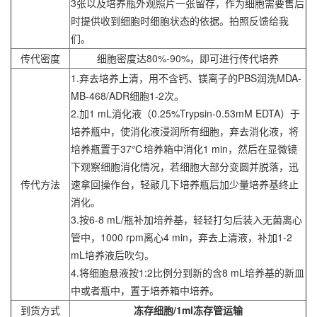
3张以及培养瓶外观照片一张留存，作为细胞需要售后
时提供收到细胞时细胞状态的依据。拍照反馈给我
们。
传代密度
细胞密度达80%-90%，即可进行传代培养
1.弃去培养上清，用不含钙、镁离子的PBS润洗MDA-
MB-468/ADR细胞1-2次。
2.加1 mL消化液（0.25%Trypsin-0.53mM EDTA）于
培养瓶中，使消化液浸润所有细胞，弃去消化液，将
培养瓶置于37℃培养箱中消化1 min，然后在显微镜
下观察细胞消化情况，若细胞大部分变圆并脱落，迅
传代方法
速拿回操作台，轻敲几下培养瓶后加少量培养基终止
消化。
3.按6-8 mL/瓶补加培养基，轻轻打匀后装入无菌离心
管中，1000 rpm离心4 min，弃去上清液，补加1-2
mL培养液后吹匀。
4.将细胞悬液按1:2比例分到新的含8 mL培养基的新皿
中或者瓶中，置于培养箱中培养。
到货方式
冻存细胞/1ml冻存管运输