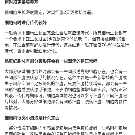
何时须更换培养基
视细胞生长密度而定，常规细胞2天更换培养基。
细胞何时进行传代较好
一般情况下细胞生长至完全汇合后就应该传代，所有细胞生长都有
一个要求不宜生长过密(也就是常说的长老了)，但有接触抑制的细
胞，在汇合前就必须进行传代，这类细胞一般在密度70-80%就进行
传代，否则会引起细胞分化。
贴壁细胞总有部分圆形还会有一些漂浮的是正常吗
大部分贴壁细胞培养时都会有一些圆形透亮的细胞存在，也会有一
些圆形细胞脱落悬浮的情况存在，这种主要是一些新增殖的细胞或
由于局部空间不足被挤出的细胞，只要细胞持续增殖，都会有一些
圆形细胞或脱落漂浮细胞，不影响细胞整体增殖和实验，保持正常
换液、传代周期即可。细胞具体情况也可以参考细胞库不同细胞照
片比对，大部分贴壁细胞都会有圆形细胞、脱落细胞、细胞内颗粒
等情况。
细胞内很亮小泡泡是什么东西
一部分情况下细胞内小亮点是细胞内黑色颗粒或者一些粘附在细胞
表面的碎片，这种黑点会在调整显微镜焦距时呈小黑点或者小亮