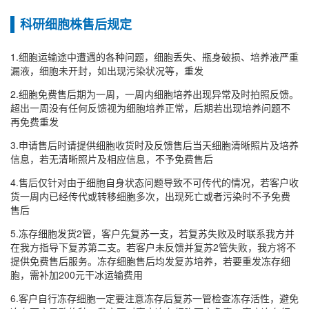
科研细胞株售后规定
1.细胞运输途中遭遇的各种问题，细胞丢失、瓶身破损、培养液严重
漏液，细胞未开封，如出现污染状况等，重发
2.细胞免费售后期为一周，一周内细胞培养出现异常及时拍照反馈。
超出一周没有任何反馈视为细胞培养正常，后期若出现培养问题不
再免费重发
3.申请售后时请提供细胞收货时及反馈售后当天细胞清晰照片及培养
信息，若无清晰照片及相应信息，不予免费售后
4.售后仅针对由于细胞自身状态问题导致不可传代的情况，若客户收
货一周内已经传代或转移细胞多次，出现死亡或者污染时不予免费
售后
5.冻存细胞发货2管，客户先复苏一支，若复苏失败及时联系我方并
在我方指导下复苏第二支。若客户未反馈并复苏2管失败，我方将不
提供免费售后服务。冻存细胞售后均发复苏培养，若要重发冻存细
胞，需补加200元干冰运输费用
6.客户自行冻存细胞一定要注意冻存后复苏一管检查冻存活性，避免