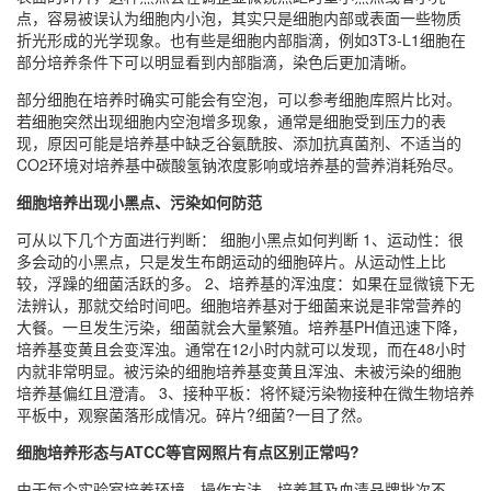
点，容易被误认为细胞内小泡，其实只是细胞内部或表面一些物质
折光形成的光学现象。也有些是细胞内部脂滴，例如3T3-L1细胞在
部分培养条件下可以明显看到内部脂滴，染色后更加清晰。
部分细胞在培养时确实可能会有空泡，可以参考细胞库照片比对。
若细胞突然出现细胞内空泡增多现象，通常是细胞受到压力的表
现，原因可能是培养基中缺乏谷氨酰胺、添加抗真菌剂、不适当的
CO2环境对培养基中碳酸氢钠浓度影响或培养基的营养消耗殆尽。
细胞培养出现小黑点、污染如何防范
可从以下几个方面进行判断： 细胞小黑点如何判断 1、运动性：很
多会动的小黑点，只是发生布朗运动的细胞碎片。从运动性上比
较，浮躁的细菌活跃的多。 2、培养基的浑浊度：如果在显微镜下无
法辨认，那就交给时间吧。细胞培养基对于细菌来说是非常营养的
大餐。一旦发生污染，细菌就会大量繁殖。培养基PH值迅速下降，
培养基变黄且会变浑浊。通常在12小时内就可以发现，而在48小时
内就非常明显。被污染的细胞培养基变黄且浑浊、未被污染的细胞
培养基偏红且澄清。 3、接种平板：将怀疑污染物接种在微生物培养
平板中，观察菌落形成情况。碎片?细菌?一目了然。
细胞培养形态与ATCC等官网照片有点区别正常吗?
由于每个实验室培养环境、操作方法、培养基及血清品牌批次不