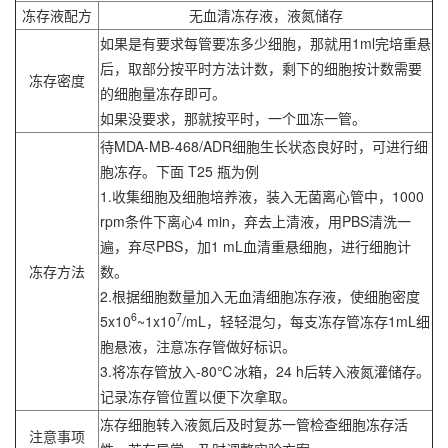
冻存液配方
无血清冻存液，液氮储存
如果是有要求每管要冻多少细胞，那就用1ml完培重悬
后，取部分按平时方法计数，剩下的细胞按计数需要
冻存密度
的细胞量冻存即可。
如果没要求，那就按平时，一个皿冻一管。
待MDA-MB-468/ADR细胞生长状态良好时，可进行细
胞冻存。下面 T25 瓶为例
1.收集细胞及细胞培养液，装入无菌离心管中，1000
rpm条件下离心4 min，弃去上清液，用PBS清洗一
遍，弃尽PBS，加1 mL血清重悬细胞，进行细胞计
冻存方法
数。
2.根据细胞数量加入无血清细胞冻存液，使细胞密度
6
7
5x10
~1x10
/mL，轻轻混匀，每支冻存管冻存1mL细
胞悬液，注意冻存管做好标识。
3.将冻存管放入-80℃冰箱，24 h后转入液氮灌储存。
记录冻存管位置以便下次拿取。
冻存细胞转入液氮后及时复苏一管检查细胞冻存活
注意事项