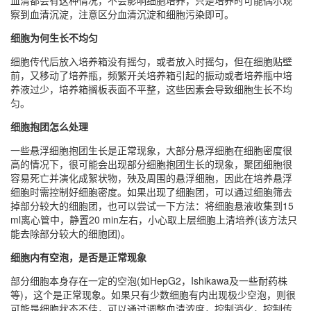
血清都会有这种情况，不会影响细胞培养，只是培养时可能偶尔观
察到血清沉淀，注意区分血清沉淀和细胞污染即可。
细胞为何生长不均匀
细胞传代后放入培养箱没有摇匀，或者放入时摇匀，但在细胞贴壁
前，又移动了培养瓶，频繁开关培养箱引起的振动或者培养瓶中培
养液过少，培养箱搁板表面不平整，这些因素会导致细胞生长不均
匀。
细胞抱团怎么处理
一些悬浮细胞抱团生长是正常现象，大部分悬浮细胞在细胞密度很
高的情况下，很可能会出现部分细胞抱团生长的现象，聚团细胞很
容易死亡并演化成絮状物，殃及周围的悬浮细胞，因此在培养悬浮
细胞时需控制好细胞密度。如果出现了细胞团，可以通过细胞筛去
掉部分较大的细胞团，也可以尝试一下方法：将细胞悬液收集到15
ml离心管中，静置20 min左右，小心取上层细胞上清培养(该方法只
能去除部分较大的细胞团)。
细胞内有空泡，是否是正常现象
部分细胞本身存在一定的空泡(如HepG2，Ishikawa及一些耐药株
等)，这个是正常现象。如果只有少数细胞有内出现极少空泡，则很
可能是细胞状态不佳，可以通过调整血清浓度，控制消化，控制传