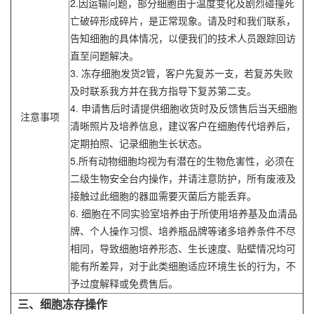
2.因运输问题，部分细胞由于温度变化及剧烈碰撞死
亡破碎形成碎片，是正常现象。请及时和我们联系，
告知细胞的具体情况，以便我们的技术人员跟踪回访
直至问题解决。
3. 冻存细胞发货2管，客户先复苏一支，若复苏失败
及时联系我方并在我方指导下复苏第二支。
4. 申请售后时请提供细胞收货时及反馈售后当天细胞
注意事项
清晰照片及培养信息，建议客户在细胞传代培养后，
定期拍照、记录细胞生长状态。
5.所有动物细胞均视为有潜在的生物危害性，必须在
二级生物安全台内操作，并请注意防护，所有废液及
接触过此细胞的器皿需要灭菌后方能丢弃。
6. 细胞在不同实验室培养由于所使用培养基及血清品
牌、个人操作习惯、培养瓶品牌等诸多培养条件不尽
相同，导致细胞培养形态、生长速度、贴壁情况均可
能有所差异，对于此类细胞适应环境生长的行为，不
予过度解释或免费售后。
三、细胞冻存操作