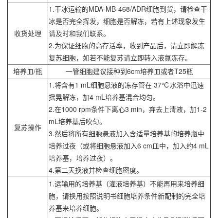
1.干冰运输的MDA-MB-468/ADR细胞到货，请检查干
冰是否完全挥发，细胞是否解冻，若有上述现象发生
收货处理
请及时和我们联系。
2.为保证细胞的高存活率，收到产品后，请立即解冻
复苏细胞，如若不能复苏请立即转入液氮冻存。
培养皿/瓶
一管细胞建议接种到6cm培养皿或者T25瓶
1.将含有1 mL细胞悬液的冻存管在 37℃水浴中迅速
摇晃解冻，加4 mL培养基混合均匀。
2.在1000 rpm条件下离心3 min，弃去上清液，加1-2
mL培养基后吹匀。
复苏操作
3.然后将所有细胞悬液加入含适量培养基的培养瓶中
培养过夜（或将细胞悬液加入6 cm皿中，加入约4 mL
培养基，培养过夜）。
4.第二天换液并检查细胞密度。
1.运输用的培养基（灌液培养基）不能再用来培养细
胞，请换用按照说明书细胞培养条件新配制的完全培
养基来培养细胞。