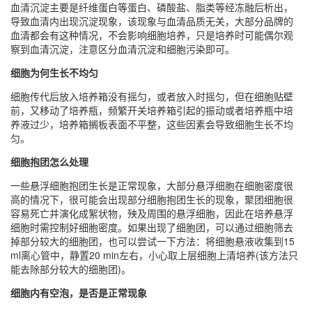
血清沉淀主要是纤维蛋白等蛋白、磷酸盐、脂类等经冻融后析出，
导致血清内出现沉淀现象，该现象与血清品质无关，大部分品牌的
血清都会有这种情况，不会影响细胞培养，只是培养时可能偶尔观
察到血清沉淀，注意区分血清沉淀和细胞污染即可。
细胞为何生长不均匀
细胞传代后放入培养箱没有摇匀，或者放入时摇匀，但在细胞贴壁
前，又移动了培养瓶，频繁开关培养箱引起的振动或者培养瓶中培
养液过少，培养箱搁板表面不平整，这些因素会导致细胞生长不均
匀。
细胞抱团怎么处理
一些悬浮细胞抱团生长是正常现象，大部分悬浮细胞在细胞密度很
高的情况下，很可能会出现部分细胞抱团生长的现象，聚团细胞很
容易死亡并演化成絮状物，殃及周围的悬浮细胞，因此在培养悬浮
细胞时需控制好细胞密度。如果出现了细胞团，可以通过细胞筛去
掉部分较大的细胞团，也可以尝试一下方法：将细胞悬液收集到15
ml离心管中，静置20 min左右，小心取上层细胞上清培养(该方法只
能去除部分较大的细胞团)。
细胞内有空泡，是否是正常现象