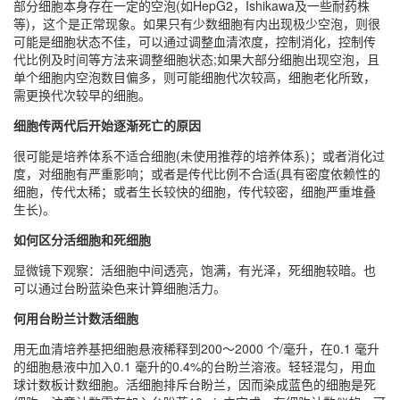
部分细胞本身存在一定的空泡(如HepG2，Ishikawa及一些耐药株
等)，这个是正常现象。如果只有少数细胞有内出现极少空泡，则很
可能是细胞状态不佳，可以通过调整血清浓度，控制消化，控制传
代比例及时间等方法来调整细胞状态;如果大部分细胞出现空泡，且
单个细胞内空泡数目偏多，则可能细胞代次较高，细胞老化所致，
需更换代次较早的细胞。
细胞传两代后开始逐渐死亡的原因
很可能是培养体系不适合细胞(未使用推荐的培养体系)；或者消化过
度，对细胞有严重影响；或者是传代比例不合适(具有密度依赖性的
细胞，传代太稀；或者生长较快的细胞，传代较密，细胞严重堆叠
生长)。
如何区分活细胞和死细胞
显微镜下观察：活细胞中间透亮，饱满，有光泽，死细胞较暗。也
可以通过台盼蓝染色来计算细胞活力。
何用台盼兰计数活细胞
用无血清培养基把细胞悬液稀释到200～2000 个/毫升，在0.1 毫升
的细胞悬液中加入0.1 毫升的0.4%的台盼兰溶液。轻轻混匀，用血
球计数板计数细胞。活细胞排斥台盼兰，因而染成蓝色的细胞是死