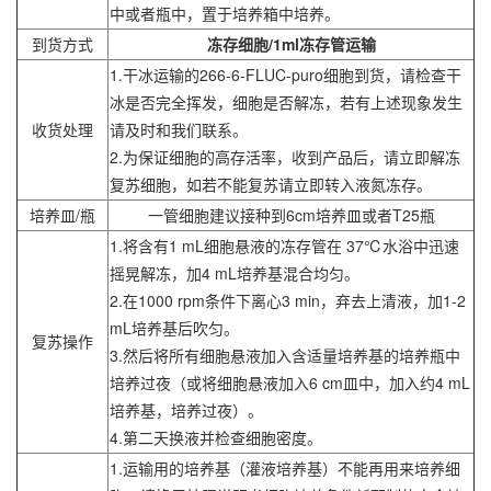
中或者瓶中，置于培养箱中培养。
到货方式
冻存细胞/1ml冻存管运输
1.干冰运输的266-6-FLUC-puro细胞到货，请检查干
冰是否完全挥发，细胞是否解冻，若有上述现象发生
收货处理
请及时和我们联系。
2.为保证细胞的高存活率，收到产品后，请立即解冻
复苏细胞，如若不能复苏请立即转入液氮冻存。
培养皿/瓶
一管细胞建议接种到6cm培养皿或者T25瓶
1.将含有1 mL细胞悬液的冻存管在 37℃水浴中迅速
摇晃解冻，加4 mL培养基混合均匀。
2.在1000 rpm条件下离心3 min，弃去上清液，加1-2
mL培养基后吹匀。
复苏操作
3.然后将所有细胞悬液加入含适量培养基的培养瓶中
培养过夜（或将细胞悬液加入6 cm皿中，加入约4 mL
培养基，培养过夜）。
4.第二天换液并检查细胞密度。
1.运输用的培养基（灌液培养基）不能再用来培养细