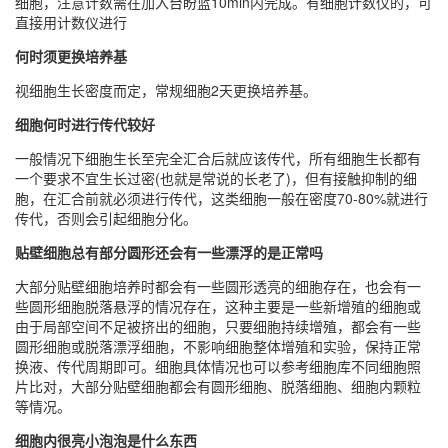
细胞，注意计数需在加入台盼蓝10min内完成。有细胞计数仪的，可
直接用计数仪进行
何时须更换培养基
视细胞生长密度而定，常规细胞2天更换培养基。
细胞何时进行传代较好
一般情况下细胞生长至完全汇合后就应该传代，所有细胞生长都有
一个要求不宜生长过密(也就是常说的长老了)，但有接触抑制的细
胞，在汇合前就必须进行传代，这类细胞一般在密度70-80%就进行
传代，否则会引起细胞分化。
贴壁细胞总有部分圆形还会有一些漂浮的是正常吗
大部分贴壁细胞培养时都会有一些圆形透亮的细胞存在，也会有一
些圆形细胞脱落悬浮的情况存在，这种主要是一些新增殖的细胞或
由于局部空间不足被挤出的细胞，只要细胞持续增殖，都会有一些
圆形细胞或脱落漂浮细胞，不影响细胞整体增殖和实验，保持正常
换液、传代周期即可。细胞具体情况也可以参考细胞库不同细胞照
片比对，大部分贴壁细胞都会有圆形细胞、脱落细胞、细胞内颗粒
等情况。
细胞内很亮小泡泡是什么东西