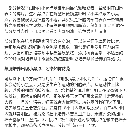
一部分情况下细胞内小亮点是细胞内黑色颗粒或者一些粘附在细胞
表面的碎片，这种黑点会在调整显微镜焦距时呈小黑点或者小亮
点，容易被误认为细胞内小泡，其实只是细胞内部或表面一些物质
折光形成的光学现象。也有些是细胞内部脂滴，例如3T3-L1细胞在
部分培养条件下可以明显看到内部脂滴，染色后更加清晰。
部分细胞在培养时确实可能会有空泡，可以参考细胞库照片比对。
若细胞突然出现细胞内空泡增多现象，通常是细胞受到压力的表
现，原因可能是培养基中缺乏谷氨酰胺、添加抗真菌剂、不适当的
CO2环境对培养基中碳酸氢钠浓度影响或培养基的营养消耗殆尽。
细胞培养出现小黑点、污染如何防范
可从以下几个方面进行判断： 细胞小黑点如何判断 1、运动性：很
多会动的小黑点，只是发生布朗运动的细胞碎片。从运动性上比
较，浮躁的细菌活跃的多。 2、培养基的浑浊度：如果在显微镜下无
法辨认，那就交给时间吧。细胞培养基对于细菌来说是非常营养的
大餐。一旦发生污染，细菌就会大量繁殖。培养基PH值迅速下降，
培养基变黄且会变浑浊。通常在12小时内就可以发现，而在48小时
内就非常明显。被污染的细胞培养基变黄且浑浊、未被污染的细胞
培养基偏红且澄清。 3、接种平板：将怀疑污染物接种在微生物培养
平板中，观察菌落形成情况。碎片?细菌?一目了然。