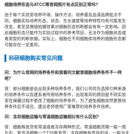
细胞培养形态与ATCC等官网照片有点区别正常吗?
由于每个实验室培养环境、操作方法、培养基及血清品牌批次不
同，细胞实际培养形态、状态、生长速度等培养特性均有可能发生
改变，甚至显微镜拍摄效果对细胞形态判断都会有有一定影响。因
此细胞形态只能作为实验过程中的参考项目，无法作为细胞状态或
者类型的判断依据。实际上，细胞在不同细胞库培养的细胞形态都
可能存在一定差异。
科研细胞购买常见问题
问：为什么官网的培养条件和我看的文献里细胞培养条件不一样
呢？
答：部分细胞是会出现多种培养条件，我们公司优先选择引种来源
的培养条件以及建系者所用培养条件，出现差异的原因是不同实验
室在保藏过程中更改了细胞的培养条件，为了避免细胞突然更换培
养条件后不适应，建议老师使用厂家推荐的培养条件培养。
问：冻存细胞运输与常温细胞运输相比有什么区别？
答：细胞株发货有常温或者冻存两种形式，常温细胞货期一般一周
左右，复苏活细胞一个T25瓶发货；冻存细胞有库存的话，一般当天