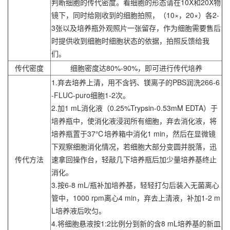
判断细胞的传代密度。看细胞的形态请在10X和20X物
镜下，同时给刚收到的细胞拍照，（10×，20×）各2-
3张以及培养瓶外观照片一张留存，作为细胞需要售后
时提供收到细胞时细胞状态的依据，拍照反馈给我
们。
传代密度
细胞密度达80%-90%，即可进行传代培养
1.弃去培养上清，用不含钙、镁离子的PBS润洗266-6
-FLUC-puro细胞1-2次。
2.加1 mL消化液（0.25%Trypsin-0.53mM EDTA）于
培养瓶中，使消化液浸润所有细胞，弃去消化液，将
培养瓶置于37℃培养箱中消化1 min，然后在显微镜
下观察细胞消化情况，若细胞大部分变圆并脱落，迅
传代方法
速拿回操作台，轻敲几下培养瓶后加少量培养基终止
消化。
3.按6-8 mL/瓶补加培养基，轻轻打匀后装入无菌离心
管中，1000 rpm离心4 min，弃去上清液，补加1-2 m
L培养液后吹匀。
4.将细胞悬液按1:2比例分到新的含8 mL培养基的新皿