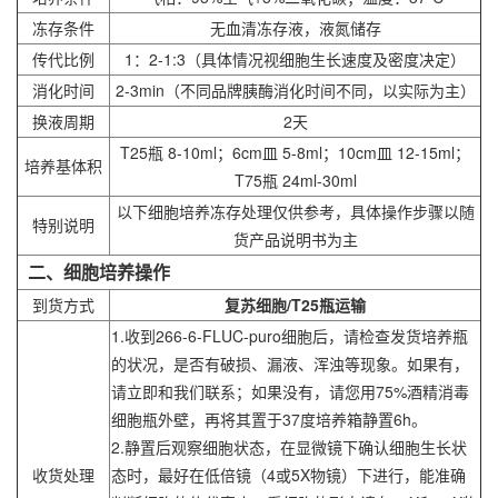
冻存条件
无血清冻存液，液氮储存
传代比例
1：2-1:3（具体情况视细胞生长速度及密度决定）
消化时间
2-3min（不同品牌胰酶消化时间不同，以实际为主）
换液周期
2天
T25瓶 8-10ml；6cm皿 5-8ml；10cm皿 12-15ml；
培养基体积
T75瓶 24ml-30ml
以下细胞培养冻存处理仅供参考，具体操作步骤以随
特别说明
货产品说明书为主
二、细胞培养操作
到货方式
复苏细胞/T25瓶运输
1.收到266-6-FLUC-puro细胞后，请检查发货培养瓶
的状况，是否有破损、漏液、浑浊等现象。如果有，
请立即和我们联系；如果没有，请您用75%酒精消毒
细胞瓶外壁，再将其置于37度培养箱静置6h。
2.静置后观察细胞状态，在显微镜下确认细胞生长状
收货处理
态时，最好在低倍镜（4或5X物镜）下进行，能准确