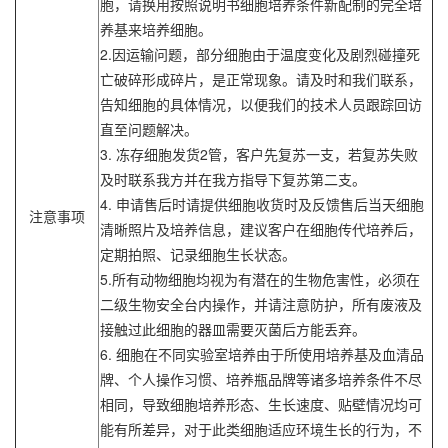
胞，请换用按照说明书细胞培养条件新配制的完全培
养基来培养细胞。
2.因运输问题，部分细胞由于温度变化及剧烈碰撞死
亡破碎形成碎片，是正常现象。请及时和我们联系，
告知细胞的具体情况，以便我们的技术人员跟踪回访
直至问题解决。
3. 冻存细胞发货2管，客户先复苏一支，若复苏失败
及时联系我方并在我方指导下复苏第二支。
4. 申请售后时请提供细胞收货时及反馈售后当天细胞
注意事项
清晰照片及培养信息，建议客户在细胞传代培养后，
定期拍照、记录细胞生长状态。
5.所有动物细胞均视为有潜在的生物危害性，必须在
二级生物安全台内操作，并请注意防护，所有废液及
接触过此细胞的器皿需要灭菌后方能丢弃。
6. 细胞在不同实验室培养由于所使用培养基及血清品
牌、个人操作习惯、培养瓶品牌等诸多培养条件不尽
相同，导致细胞培养形态、生长速度、贴壁情况均可
能有所差异，对于此类细胞适应环境生长的行为，不