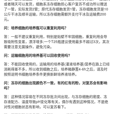
或者隔天可以发货，细胞系冻存细胞担心客户复苏不成功所以赠送
了一管，实际发货2管；原代冻存细胞发货1管，冻存细胞发货是10
公斤干冰及顺丰运输，所以冻存细胞需额外支付干冰及运输费200
元。
问：培养细胞的培养瓶可以重复利用吗？
答：一般不建议重复利用，特别是贴壁不牢固细胞，重复利用会导
致吸附性变差，漂浮增多;一个T25瓶建议使用最多不超过3次，其次
需要注意无菌操作，避免污染。
问：运输细胞用的培养基可以回收使用吗?
答：不能回收使用的，运输用的培养基(灌液培养基)营养在路上已经
消耗得差不多，所以收到细胞之后，培养箱静置4-6h之后，请及时
按照说明书细胞培养条件更换新鲜培养液培养。
问：冻存的细胞出现颜色不一致，有的红有的粉，对复苏会有影响
吗？
答：这种情况容易在不同冻存批次间出现，与冻存细胞的密度、冻
存液配方、温度导致pH变化等有关，偶尔有遇到这种情况，不是绝
对性对细胞状态有影响，可以复苏看下。