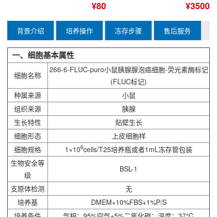
¥80
¥3500
背景介绍
培养操作
冻存步骤
售后服务
一、细胞基本属性
266-6-FLUC-puro小鼠胰腺腺泡癌细胞-荧光素酶标记
细胞名称
(FLUC标记)
种属来源
小鼠
组织来源
胰腺
生长特性
贴壁生长
细胞形态
上皮细胞样
6
细胞规格
1×10
cells/T25培养瓶或者1mL冻存管包装
生物安全等
BSL-1
级
支原体检测
无
培养基
DMEM+10%FBS+1%P/S
培养条件
气相：95%空气+5%二氧化碳；温度：37℃