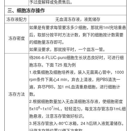
予过度解释或免费售后。
三、细胞冻存操作
冻存液配方
无血清冻存液，液氮储存
如果是有要求每管要冻多少细胞，那就用1ml完培重悬
后，取部分按平时方法计数，剩下的细胞按计数需要
冻存密度
的细胞量冻存即可。
如果没要求，那就按平时，一个皿冻一管。
待266-6-FLUC-puro细胞生长状态良好时，可进行细
胞冻存。下面 T25 瓶为例
1.收集细胞及细胞培养液，装入无菌离心管中，1000
rpm条件下离心4 min，弃去上清液，用PBS清洗一
遍，弃尽PBS，加1 mL血清重悬细胞，进行细胞计
冻存方法
数。
2.根据细胞数量加入无血清细胞冻存液，使细胞密度
6
7
5x10
~1x10
/mL，轻轻混匀，每支冻存管冻存1mL细
胞悬液，注意冻存管做好标识。
3.将冻存管放入-80℃冰箱，24 h后转入液氮灌储存。
记录冻存管位置以便下次拿取。