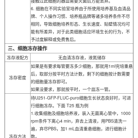
接触过此细胞的器皿需要灭菌后方能丢弃。
6. 细胞在不同实验室培养由于所使用培养基及血清品
牌、个人操作习惯、培养瓶品牌等诸多培养条件不尽
相同，导致细胞培养形态、生长速度、贴壁情况均可
能有所差异，对于此类细胞适应环境生长的行为，不
予过度解释或免费售后。
三、细胞冻存操作
冻存液配方
无血清冻存液，液氮储存
如果是有要求每管要冻多少细胞，那就用1ml完培重悬
后，取部分按平时方法计数，剩下的细胞按计数需要
冻存密度
的细胞量冻存即可。
如果没要求，那就按平时，一个皿冻一管。
待U251-GFP-FLUC-puro细胞生长状态良好时，可进
行细胞冻存。下面 T25 瓶为例
1.收集细胞及细胞培养液，装入无菌离心管中，1000
rpm条件下离心4 min，弃去上清液，用PBS清洗一
遍，弃尽PBS，加1 mL血清重悬细胞，进行细胞计
冻存方法
数。