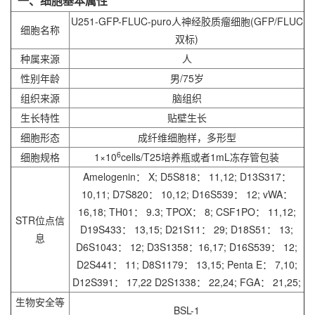
一、细胞基本属性
U251-GFP-FLUC-puro人神经胶质瘤细胞(GFP/FLUC
细胞名称
双标)
种属来源
人
性别年龄
男/75岁
组织来源
脑组织
生长特性
贴壁生长
细胞形态
成纤维细胞样，多形型
6
细胞规格
1×10
cells/T25培养瓶或者1mL冻存管包装
Amelogenin： X; D5S818： 11,12; D13S317：
10,11; D7S820： 10,12; D16S539： 12; vWA：
16,18; TH01： 9.3; TPOX： 8; CSF1PO： 11,12;
STR位点信
D19S433： 13,15; D21S11： 29; D18S51： 13;
息
D6S1043： 12; D3S1358：16,17; D16S539： 12;
D2S441： 11; D8S1179： 13,15; Penta E： 7,10;
D12S391： 17,22 D2S1338： 22,24; FGA： 21,25;
生物安全等
BSL-1