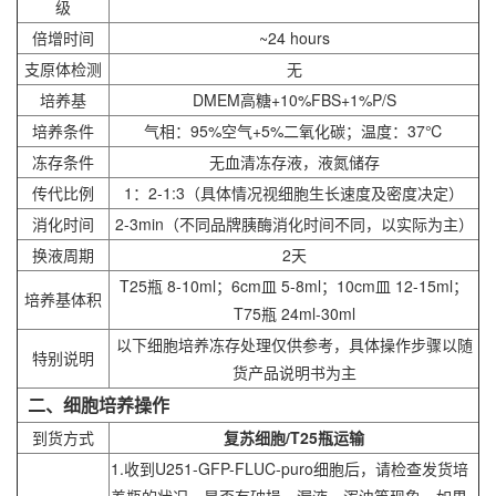
级
倍增时间
~24 hours
支原体检测
无
培养基
DMEM高糖+10%FBS+1%P/S
培养条件
气相：95%空气+5%二氧化碳；温度：37℃
冻存条件
无血清冻存液，液氮储存
传代比例
1：2-1:3（具体情况视细胞生长速度及密度决定）
消化时间
2-3min（不同品牌胰酶消化时间不同，以实际为主）
换液周期
2天
T25瓶 8-10ml；6cm皿 5-8ml；10cm皿 12-15ml；
培养基体积
T75瓶 24ml-30ml
以下细胞培养冻存处理仅供参考，具体操作步骤以随
特别说明
货产品说明书为主
二、细胞培养操作
到货方式
复苏细胞/T25瓶运输
1.收到U251-GFP-FLUC-puro细胞后，请检查发货培