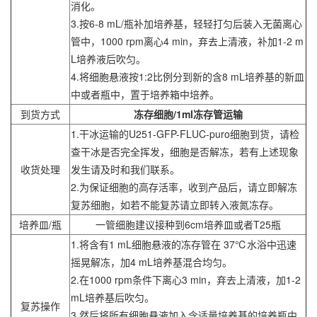
消化。
3.按6-8 mL/瓶补加培养基，轻轻打匀后装入无菌离心
管中，1000 rpm离心4 min，弃去上清液，补加1-2 m
L培养液后吹匀。
4.将细胞悬液按1:2比例分到新的含8 mL培养基的新皿
中或者瓶中，置于培养箱中培养。
到货方式
冻存细胞/1ml冻存管运输
1.干冰运输的U251-GFP-FLUC-puro细胞到货，请检
查干冰是否完全挥发，细胞是否解冻，若有上述现象
收货处理
发生请及时和我们联系。
2.为保证细胞的高存活率，收到产品后，请立即解冻
复苏细胞，如若不能复苏请立即转入液氮冻存。
培养皿/瓶
一管细胞建议接种到6cm培养皿或者T25瓶
1.将含有1 mL细胞悬液的冻存管在 37℃水浴中迅速
摇晃解冻，加4 mL培养基混合均匀。
2.在1000 rpm条件下离心3 min，弃去上清液，加1-2
mL培养基后吹匀。
复苏操作
3.然后将所有细胞悬液加入含适量培养基的培养瓶中