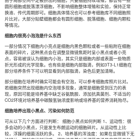
由于局部空间不足被挤出的细胞，只要细胞持续增殖，都会有一些
圆形细胞或脱落漂浮细胞，不影响细胞整体增殖和实验，保持正常
换液、传代周期即可。细胞具体情况也可以参考细胞库不同细胞照
片比对，大部分贴壁细胞都会有圆形细胞、脱落细胞、细胞内颗粒
等情况。
细胞内很亮小泡泡是什么东西
一部分情况下细胞内小亮点是细胞内黑色颗粒或者一些粘附在细胞
表面的碎片，这种黑点会在调整显微镜焦距时呈小黑点或者小亮
点，容易被误认为细胞内小泡，其实只是细胞内部或表面一些物质
折光形成的光学现象。也有些是细胞内部脂滴，例如3T3-L1细胞在
部分培养条件下可以明显看到内部脂滴，染色后更加清晰。
部分细胞在培养时确实可能会有空泡，可以参考细胞库照片比对。
若细胞突然出现细胞内空泡增多现象，通常是细胞受到压力的表
现，原因可能是培养基中缺乏谷氨酰胺、添加抗真菌剂、不适当的
CO2环境对培养基中碳酸氢钠浓度影响或培养基的营养消耗殆尽。
细胞培养出现小黑点、污染如何防范
可从以下几个方面进行判断： 细胞小黑点如何判断 1、运动性：很
多会动的小黑点，只是发生布朗运动的细胞碎片。从运动性上比
较，浮躁的细菌活跃的多。 2、培养基的浑浊度：如果在显微镜下无