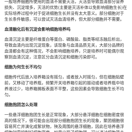
一般培养细胞所使用的血清不需要灭活，灭活会导致血清部分营养
损失、沉淀增多，灭活的优势(主要是灭活补体以免影响细胞生长)在
实际培养过程中对于促进细胞生长并没有太大意义。部分细胞对于
生长条件敏感，可以尝试灭活血清培养，但大部分细胞并不需要。
血清融化后有沉淀会影响细胞培养吗
血清沉淀主要是纤维蛋白等蛋白、磷酸盐、脂类等经冻融后析出，
导致血清内出现沉淀现象，该现象与血清品质无关，大部分品牌的
血清都会有这种情况，不会影响细胞培养，只是培养时可能偶尔观
察到血清沉淀，注意区分血清沉淀和细胞污染即可。
细胞为何生长不均匀
细胞传代后放入培养箱没有摇匀，或者放入时摇匀，但在细胞贴壁
前，又移动了培养瓶，频繁开关培养箱引起的振动或者培养瓶中培
养液过少，培养箱搁板表面不平整，这些因素会导致细胞生长不均
匀。
细胞抱团怎么处理
一些悬浮细胞抱团生长是正常现象，大部分悬浮细胞在细胞密度很
高的情况下，很可能会出现部分细胞抱团生长的现象，聚团细胞很
容易死亡并演化成絮状物，殃及周围的悬浮细胞，因此在培养悬浮