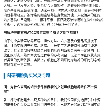
法辨认，那就交给时间吧。细胞培养基对于细菌来说是非常营养的
大餐。一旦发生污染，细菌就会大量繁殖。培养基PH值迅速下降，
培养基变黄且会变浑浊。通常在12小时内就可以发现，而在48小时
内就非常明显。被污染的细胞培养基变黄且浑浊、未被污染的细胞
培养基偏红且澄清。 3、接种平板：将怀疑污染物接种在微生物培养
平板中，观察菌落形成情况。碎片?细菌?一目了然。
细胞培养形态与ATCC等官网照片有点区别正常吗?
由于每个实验室培养环境、操作方法、培养基及血清品牌批次不
同，细胞实际培养形态、状态、生长速度等培养特性均有可能发生
改变，甚至显微镜拍摄效果对细胞形态判断都会有有一定影响。因
此细胞形态只能作为实验过程中的参考项目，无法作为细胞状态或
者类型的判断依据。实际上，细胞在不同细胞库培养的细胞形态都
可能存在一定差异。
科研细胞购买常见问题
问：为什么官网的培养条件和我看的文献里细胞培养条件不一样
呢？
答：部分细胞是会出现多种培养条件，我们公司优先选择引种来源
的培养条件以及建系者所用培养条件，出现差异的原因是不同实验