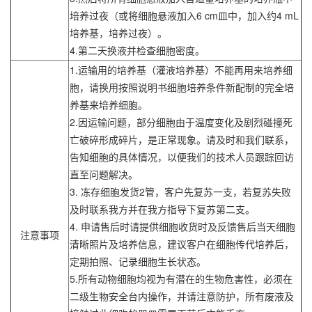
培养过夜（或将细胞悬液加入6 cm皿中，加入约4 mL
培养基，培养过夜）。
4.第二天换液并检查细胞密度。
1.运输用的培养基（灌液培养基）不能再用来培养细
胞，请换用按照说明书细胞培养条件新配制的完全培
养基来培养细胞。
2.因运输问题，部分细胞由于温度变化及剧烈碰撞死
亡破碎形成碎片，是正常现象。请及时和我们联系，
告知细胞的具体情况，以便我们的技术人员跟踪回访
直至问题解决。
3. 冻存细胞发货2管，客户先复苏一支，若复苏失败
及时联系我方并在我方指导下复苏第二支。
4. 申请售后时请提供细胞收货时及反馈售后当天细胞
注意事项
清晰照片及培养信息，建议客户在细胞传代培养后，
定期拍照、记录细胞生长状态。
5.所有动物细胞均视为有潜在的生物危害性，必须在
二级生物安全台内操作，并请注意防护，所有废液及