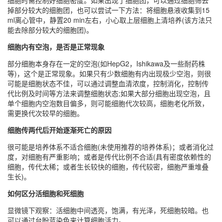
细胞时需控制好细胞密度。如果出现了细胞团，可以通过细胞筛去
掉部分较大的细胞团，也可以尝试一下方法：将细胞悬液收集到15
ml离心管中，静置20 min左右，小心取上层细胞上清培养(该方法只
能去除部分较大的细胞团)。
细胞内有空泡，是否是正常现象
部分细胞本身存在一定的空泡(如HepG2，Ishikawa及一些耐药株
等)，这个是正常现象。如果只有少数细胞有内出现极少空泡，则很
可能是细胞状态不佳，可以通过调整血清浓度，控制消化，控制传
代比例及时间等方法来调整细胞状态;如果大部分细胞出现空泡，且
单个细胞内空泡数目偏多，则可能细胞代次较高，细胞老化所致，
需更换代次较早的细胞。
细胞传两代后开始逐渐死亡的原因
很可能是培养体系不适合细胞(未使用推荐的培养体系)；或者消化过
度，对细胞有严重影响；或者是传代比例不合适(具有密度依赖性的
细胞，传代太稀；或者生长较快的细胞，传代较密，细胞严重堆叠
生长)。
如何区分活细胞和死细胞
显微镜下观察：活细胞中间透亮，饱满，有光泽，死细胞较暗。也
可以通过台盼蓝染色来计算细胞活力。