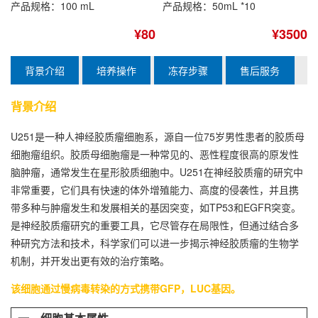
产品规格：100 mL
产品规格：50mL *10
¥80
¥3500
背景介绍
培养操作
冻存步骤
售后服务
背景介绍
U251是一种人神经胶质瘤细胞系，源自一位75岁男性患者的胶质母
细胞瘤组织。胶质母细胞瘤是一种常见的、恶性程度很高的原发性
脑肿瘤，通常发生在星形胶质细胞中。U251在神经胶质瘤的研究中
非常重要，它们具有快速的体外增殖能力、高度的侵袭性，并且携
带多种与肿瘤发生和发展相关的基因突变，如TP53和EGFR突变。
是神经胶质瘤研究的重要工具，它尽管存在局限性，但通过结合多
种研究方法和技术，科学家们可以进一步揭示神经胶质瘤的生物学
机制，并开发出更有效的治疗策略。
该细胞通过慢病毒转染的方式携带GFP，LUC基因。