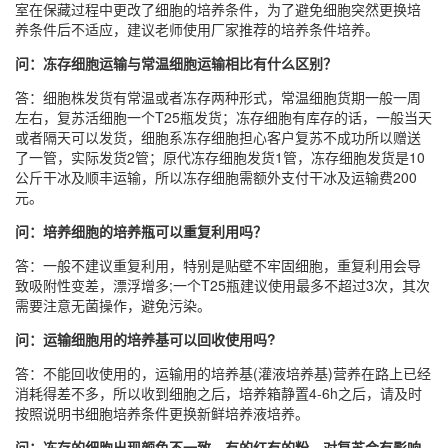
室在保藏过程中更改了细胞的培养条件，为了避免细胞突然更换培
养条件后不适应，建议老师使用厂家推荐的培养条件培养。
问：冻存细胞运输与常温细胞运输相比有什么区别？
答：细胞株发货有常温或者冻存两种形式，常温细胞货期一般一周
左右，复苏活细胞一个T25瓶发货；冻存细胞有库存的话，一般当天
或者隔天可以发货，细胞系冻存细胞担心客户复苏不成功所以赠送
了一管，实际发货2管；原代冻存细胞发货1管，冻存细胞发货是10
公斤干冰及顺丰运输，所以冻存细胞需额外支付干冰及运输费200
元。
问：培养细胞的培养瓶可以重复利用吗？
答：一般不建议重复利用，特别是贴壁不牢固细胞，重复利用会导
致吸附性变差，漂浮增多;一个T25瓶建议使用最多不超过3次，其次
需要注意无菌操作，避免污染。
问：运输细胞用的培养基可以回收使用吗?
答：不能回收使用的，运输用的培养基(灌液培养基)营养在路上已经
消耗得差不多，所以收到细胞之后，培养箱静置4-6h之后，请及时
按照说明书细胞培养条件更换新鲜培养液培养。
问：冻存的细胞出现颜色不一致，有的红有的粉，对复苏会有影响