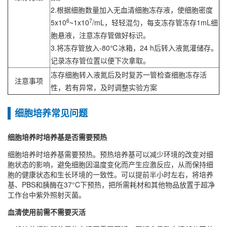
2.根据细胞数量加入无血清细胞冻存液，使细胞密度
6
7
5x10
~1x10
/mL，轻轻混匀，每支冻存管冻存1mL细
胞悬液，注意冻存管做好标识。
3.将冻存管放入-80℃冰箱，24 h后转入液氮灌储存。
记录冻存管位置以便下次拿取。
冻存细胞转入液氮后及时复苏一管检查细胞冻存活
注意事项
性，若有异常，及时调整实验方案
细胞培养常见问题
细胞培养时培养基是否需要预热
细胞培养时培养基需要预热‌。预热培养基可以减少环境的改变对细
胞状态的影响，避免细胞因温度变化而产生应激反应，从而保持细
胞的健康状态和生长环境的一致性‌。可以提前半小时左右，将培养
基、PBS和胰酶在37°C下预热，把所需耗材和其他物品放置于超净
工作台中紫外照射灭菌。
血清使用前需不需要灭活