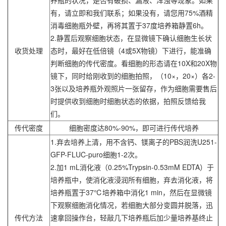
养瓶的状况，是否有破损、漏液、浑浊等现象。如果
有，请立即和我们联系；如果没有，请您用75%酒精
消毒细胞瓶外壁，再将其置于37度培养箱静置6h。
2.静置后观察细胞状态，在显微镜下确认细胞生长状
收货处理
态时，最好在低倍镜（4或5X物镜）下进行，能准确
判断细胞的传代密度。看细胞的形态请在10X和20X物
镜下，同时给刚收到的细胞拍照，（10×，20×）各2-
3张以及培养瓶外观照片一张留存，作为细胞需要售后
时提供收到细胞时细胞状态的依据，拍照反馈给我
们。
传代密度
细胞密度达80%-90%，即可进行传代培养
1.弃去培养上清，用不含钙、镁离子的PBS润洗U251-
GFP-FLUC-puro细胞1-2次。
2.加1 mL消化液（0.25%Trypsin-0.53mM EDTA）于
培养瓶中，使消化液浸润所有细胞，弃去消化液，将
培养瓶置于37℃培养箱中消化1 min，然后在显微镜
下观察细胞消化情况，若细胞大部分变圆并脱落，迅
传代方法
速拿回操作台，轻敲几下培养瓶后加少量培养基终止