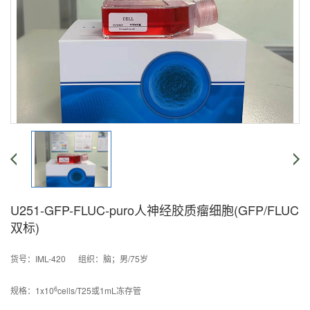
U251-GFP-FLUC-puro人神经胶质瘤细胞(GFP/FLUC
双标)
货号：IML-420 组织：脑；男/75岁
6
规格：1x10
cells/T25或1mL冻存管