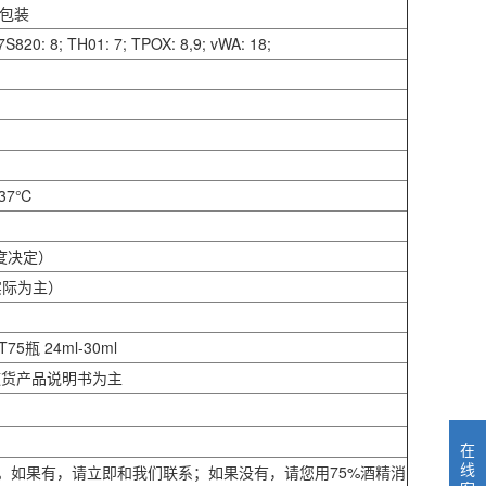
管包装
S820: 8; TH01: 7; TPOX: 8,9; vWA: 18;
37℃
度决定）
实际为主）
75瓶 24ml-30ml
随货产品说明书为主
在
线
现象。如果有，请立即和我们联系；如果没有，请您用75%酒精消