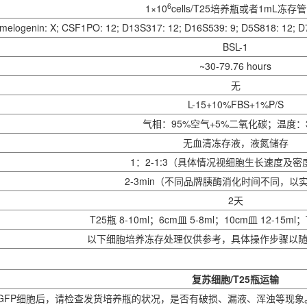
6
1×10
cells/T25培养瓶或者1mL冻存
melogenin: X; CSF1PO: 12; D13S317: 12; D16S539: 9; D5S818: 12; D7
BSL-1
~30-79.76 hours
无
L-15+10%FBS+1%P/S
气相：95%空气+5%二氧化碳；温度：
无血清冻存液，液氮储存
1：2-1:3（具体情况视细胞生长速度及密
2-3min（不同品牌胰酶消化时间不同，以
2天
T25瓶 8-10ml；6cm皿 5-8ml；10cm皿 12-15ml；T
以下细胞培养冻存处理仅供参考，具体操作步骤以
复苏细胞/T25瓶运输
-468-GFP细胞后，请检查发货培养瓶的状况，是否有破损、漏液、浑浊等