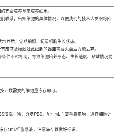
制的完全培养基来培养细胞。
我们联系，告知细胞的具体情况，以便我们的技术人员跟踪回
。
传代培养后，定期拍照、记录细胞生长状态。
所有废液及接触过此细胞的器皿需要灭菌后方能丢弃。
培养条件不尽相同，导致细胞培养形态、生长速度、贴壁情况均
胞按计数需要的细胞量冻存即可。
PBS清洗一遍，弃尽PBS，加1 mL血清重悬细胞，进行细胞计
管冻存1mL细胞悬液，注意冻存管做好标识。