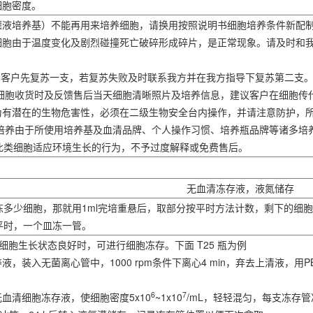
细胞密度。
（灌液培养基）不能再用来培养细胞，请换用按照说明书细胞培养条件新配
分细胞由于温度变化及剧烈碰撞死亡破碎形成碎片，是正常现象。请及时和
管，客户先复苏一支，若复苏失败及时联系我方并在我方指导下复苏第二支
提供细胞收货时及反馈售后当天细胞清晰照片及培养信息，建议客户在细胞
视为有潜在的生物危害性，必须在二级生物安全台内操作，并请注意防护，
验室培养由于所使用培养基及血清品牌、个人操作习惯、培养瓶品牌等诸多
此类细胞适应环境生长的行为，不予过度解释或免费售后。
无血清冻存液，液氮储存
冻多少细胞，那就用1ml完培重悬后，取部分按平时方法计数，剩下的细
平时，一个皿冻一管。
-GFP细胞生长状态良好时，可进行细胞冻存。下面 T25 瓶为例
液，装入无菌离心管中，1000 rpm条件下离心4 min，弃去上清液，用
6
7
无血清细胞冻存液，使细胞密度5x10
~1x10
/mL，轻轻混匀，每支冻存