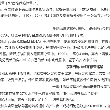
置于37度培养箱静置6h。
态，在显微镜下确认细胞生长状态时，最好在低倍镜（4或5X物镜）下进行
的细胞拍照，（10×，20×）各2-3张以及培养瓶外观照片一张留存，
细胞密度达80%-90%，即可进行传代
钙、镁离子的PBS润洗MDA-MB-468-GFP细胞1-2次。
.25%Trypsin-0.53mM EDTA）于培养瓶中，使消化液浸润所有细胞
况，若细胞大部分变圆并脱落，迅速拿回操作台，轻敲几下培养瓶后加少
加培养基，轻轻打匀后装入无菌离心管中，1000 rpm离心4 min，弃去上清液
2比例分到新的含8 mL培养基的新皿中或者瓶中，置于培养箱中培养。
冻存细胞/1ml冻存管运输
-MB-468-GFP细胞到货，请检查干冰是否完全挥发，细胞是否解冻，若
存活率，收到产品后，请立即解冻复苏细胞，如若不能复苏请立即转入液氮
一管细胞建议接种到6cm培养皿或者T
悬液的冻存管在 37℃水浴中迅速摇晃解冻，加4 mL培养基混合均匀。
件下离心3 min，弃去上清液，加1-2 mL培养基后吹匀。
液加入含适量培养基的培养瓶中培养过夜（或将细胞悬液加入6 cm皿中，加