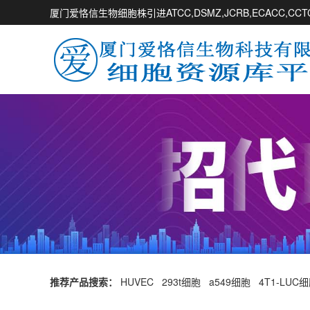
厦门爱恪信生物细胞株引进ATCC,DSMZ,JCRB,ECACC,
推荐产品搜索：
HUVEC
293t细胞
a549细胞
4T1-LUC