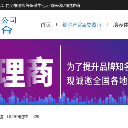
CCTCC,昆明细胞库等保藏中心,正规来源,细胞准确
首页
细胞产品&类器官
培养
细胞
L929细胞株
ht29