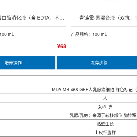
0.25%胰蛋白酶消化液（含 EDTA，不含酚红）
青链霉-素混合液（双抗，1
00 mL
产品规格：100 mL
¥68
培养操作
冻存步骤
MDA-MB-468-GFP人乳腺癌细胞-绿色标记
人
女/51岁
乳腺/乳房；来源于转移部位:胸腔积
贴壁生长
上皮细胞样