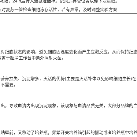
0℃冰箱，24 h后转入液氮灌储存。记录冻存管位置以便下次拿取。
及时复苏一管检查细胞冻存活性，若有异常，及时调整实验方案
变对细胞状态的影响，避免细胞因温度变化而产生应激反应，从而保持细胞
品放置于超净工作台中紫外照射灭菌。
营养损失、沉淀增多，灭活的优势(主要是灭活补体以免影响细胞生长)
并不需要。
析出，导致血清内出现沉淀现象，该现象与血清品质无关，大部分品牌的
胞贴壁前，又移动了培养瓶，频繁开关培养箱引起的振动或者培养瓶中培