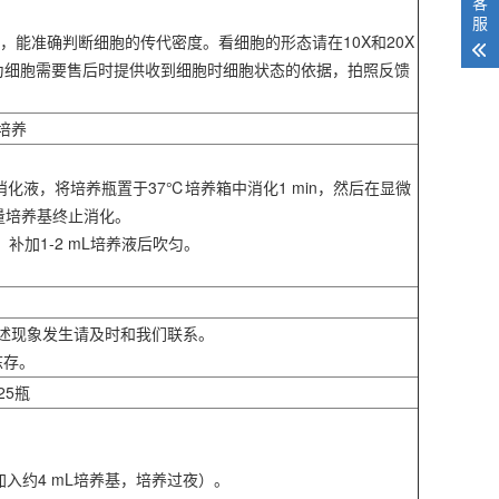
客
服
，能准确判断细胞的传代密度。看细胞的形态请在10X和20X
作为细胞需要售后时提供收到细胞时细胞状态的依据，拍照反馈
培养
，弃去消化液，将培养瓶置于37℃培养箱中消化1 min，然后在显微
量培养基终止消化。
，补加1-2 mL培养液后吹匀。
有上述现象发生请及时和我们联系。
冻存。
25瓶
入约4 mL培养基，培养过夜）。