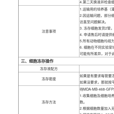
4.第二天换液并检查
1.运输用的培养基
2.因运输问题，部
访直至问题解决。
3. 冻存细胞发货2
注意事项
4. 申请售后时请
5.所有动物细胞均
6. 细胞在不同实
可能有所差异，对于
三、细胞冻存操作
冻存液配方
如果是有要求每管要
冻存密度
如果没要求，那就按
待MDA-MB-468
1.收集细胞及细胞培养
冻存方法
数。
2.根据细胞数量加入