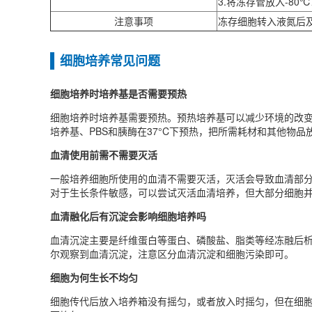
3.将冻存管放入-8
注意事项
冻存细胞转入液氮后
细胞培养常见问题
细胞培养时培养基是否需要预热
细胞培养时培养基需要预热‌。预热培养基可以减少环境的改
培养基、PBS和胰酶在37°C下预热，把所需耗材和其他物
血清使用前需不需要灭活
一般培养细胞所使用的血清不需要灭活，灭活会导致血清部分
对于生长条件敏感，可以尝试灭活血清培养，但大部分细胞
血清融化后有沉淀会影响细胞培养吗
血清沉淀主要是纤维蛋白等蛋白、磷酸盐、脂类等经冻融后
尔观察到血清沉淀，注意区分血清沉淀和细胞污染即可。
细胞为何生长不均匀
细胞传代后放入培养箱没有摇匀，或者放入时摇匀，但在细