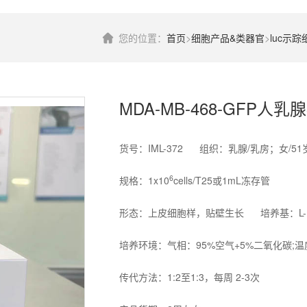
您的位置：
首页
>
细胞产品&类器官
>
luc示踪
MDA-MB-468-GFP
货号：IML-372 组织：乳腺/乳房；女/51
6
规格：1x10
cells/T25或1mL冻存管
形态：上皮细胞样，贴壁生长 培养基：L-15+
培养环境：气相：95%空气+5%二氧化碳;温
传代方法：1:2至1:3，每周 2-3次