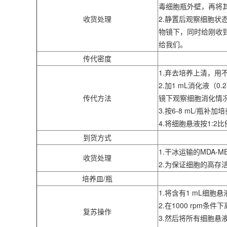
毒细胞瓶外壁，再将其
收货处理
2.静置后观察细胞状
物镜下，同时给刚收到
给我们。
传代密度
1.弃去培养上清，用不含
2.加1 mL消化液（0
传代方法
镜下观察细胞消化情
3.按6-8 mL/瓶补
4.将细胞悬液按1:
到货方式
1.干冰运输的MDA
收货处理
2.为保证细胞的高
培养皿/瓶
1.将含有1 mL细胞
2.在1000 rpm条
复苏操作
3.然后将所有细胞悬