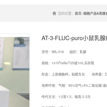
您的位置：
首页
>
细胞产品&类器
AT-3-FLUC-puro小鼠乳
货号：IML-318 组织：乳腺
6
规格：1x10
cells/T25或1mL冻存管
形态：上皮细胞样，贴壁生长 培养基：DMEM
培养环境：气相：95%空气+5%二氧化碳;温
传代方法：1:2至1:3，每周 2-3次