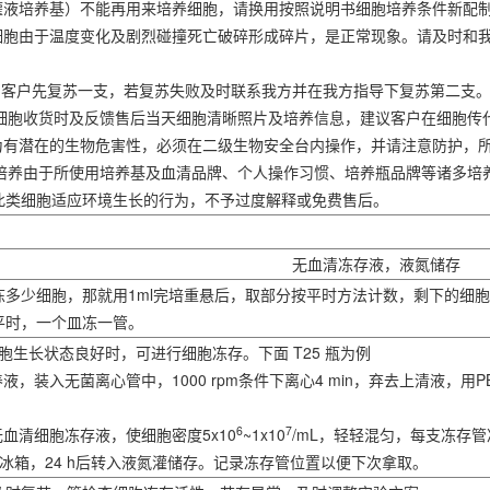
（灌液培养基）不能再用来培养细胞，请换用按照说明书细胞培养条件新配
分细胞由于温度变化及剧烈碰撞死亡破碎形成碎片，是正常现象。请及时和
管，客户先复苏一支，若复苏失败及时联系我方并在我方指导下复苏第二支
提供细胞收货时及反馈售后当天细胞清晰照片及培养信息，建议客户在细胞
视为有潜在的生物危害性，必须在二级生物安全台内操作，并请注意防护，
验室培养由于所使用培养基及血清品牌、个人操作习惯、培养瓶品牌等诸多
此类细胞适应环境生长的行为，不予过度解释或免费售后。
无血清冻存液，液氮储存
冻多少细胞，那就用1ml完培重悬后，取部分按平时方法计数，剩下的细
平时，一个皿冻一管。
uro细胞生长状态良好时，可进行细胞冻存。下面 T25 瓶为例
液，装入无菌离心管中，1000 rpm条件下离心4 min，弃去上清液，用
6
7
无血清细胞冻存液，使细胞密度5x10
~1x10
/mL，轻轻混匀，每支冻存
0℃冰箱，24 h后转入液氮灌储存。记录冻存管位置以便下次拿取。