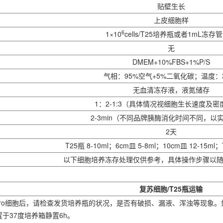
贴壁生长
上皮细胞样
6
1×10
cells/T25培养瓶或者1mL冻存
无
DMEM+10%FBS+1%P/S
气相：95%空气+5%二氧化碳；温度：
无血清冻存液，液氮储存
1：2-1:3（具体情况视细胞生长速度及密
2-3min（不同品牌胰酶消化时间不同，以
2天
T25瓶 8-10ml；6cm皿 5-8ml；10cm皿 12-15ml；T
以下细胞培养冻存处理仅供参考，具体操作步骤以
复苏细胞/T25瓶运输
LUC-puro细胞后，请检查发货培养瓶的状况，是否有破损、漏液、浑浊等
于37度培养箱静置6h。