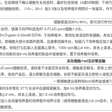
态，在显微镜下确认细胞生长状态时，最好在低倍镜（4或5X物镜）下进行
的细胞拍照，（10×，20×）各2-3张以及培养瓶外观照片一张留存，
细胞密度达80%-90%，即可进行传代
钙、镁离子的PBS润洗AT-3-FLUC-puro细胞1-2次。
.25%Trypsin-0.53mM EDTA）于培养瓶中，使消化液浸润所有细胞
况，若细胞大部分变圆并脱落，迅速拿回操作台，轻敲几下培养瓶后加少
加培养基，轻轻打匀后装入无菌离心管中，1000 rpm离心4 min，弃去上清液
2比例分到新的含8 mL培养基的新皿中或者瓶中，置于培养箱中培养。
冻存细胞/1ml冻存管运输
3-FLUC-puro细胞到货，请检查干冰是否完全挥发，细胞是否解冻，若有
存活率，收到产品后，请立即解冻复苏细胞，如若不能复苏请立即转入液氮
一管细胞建议接种到6cm培养皿或者T
悬液的冻存管在 37℃水浴中迅速摇晃解冻，加4 mL培养基混合均匀。
件下离心3 min，弃去上清液，加1-2 mL培养基后吹匀。
液加入含适量培养基的培养瓶中培养过夜（或将细胞悬液加入6 cm皿中，加
细胞密度。