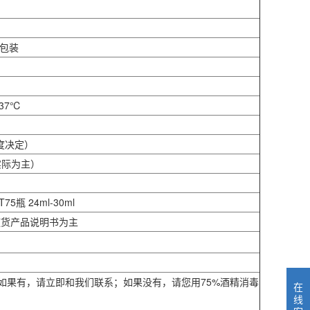
管包装
37℃
度决定）
实际为主）
75瓶 24ml-30ml
随货产品说明书为主
现象。如果有，请立即和我们联系；如果没有，请您用75%酒精消毒
在
线