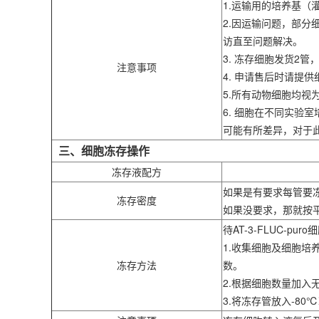
1.运输用的培养基
2.因运输问题，部
访直至问题解决。
3. 冻存细胞发货2
注意事项
4. 申请售后时请
5.所有动物细胞均
6. 细胞在不同实
可能有所差异，对于
三、细胞冻存操作
冻存液配方
如果是有要求每管要
冻存密度
如果没要求，那就按
待AT-3-FLUC-p
1.收集细胞及细胞培养
冻存方法
数。
2.根据细胞数量加入
3.将冻存管放入-8