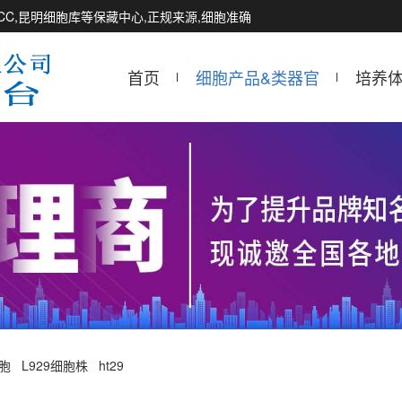
CCTCC,昆明细胞库等保藏中心,正规来源,细胞准确
首页
细胞产品&类器官
培养
细胞
L929细胞株
ht29