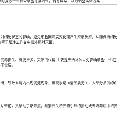
及时复苏一管检查细胞冻存活性，若有异常，及时调整实验方案
变对细胞状态的影响，避免细胞因温度变化而产生应激反应，从而保持细胞
品放置于超净工作台中紫外照射灭菌。
营养损失、沉淀增多，灭活的优势(主要是灭活补体以免影响细胞生长)
并不需要。
析出，导致血清内出现沉淀现象，该现象与血清品质无关，大部分品牌的
胞贴壁前，又移动了培养瓶，频繁开关培养箱引起的振动或者培养瓶中培