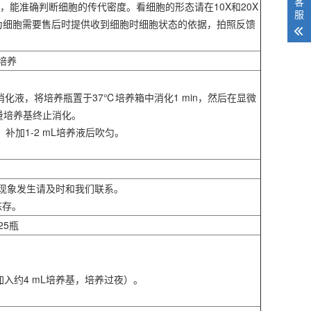
客
，能准确判断细胞的传代密度。看细胞的形态请在10X和20X
服
作为细胞需要售后时提供收到细胞时细胞状态的依据，拍照反馈
培养
，弃去消化液，将培养瓶置于37℃培养箱中消化1 min，然后在显微
量培养基终止消化。
，补加1-2 mL培养液后吹匀。
上述现象发生请及时和我们联系。
冻存。
25瓶
入约4 mL培养基，培养过夜）。