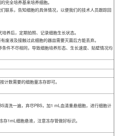
制的完全培养基来培养细胞。
我们联系，告知细胞的具体情况，以便我们的技术人员跟踪回
。
传代培养后，定期拍照、记录细胞生长状态。
所有废液及接触过此细胞的器皿需要灭菌后方能丢弃。
培养条件不尽相同，导致细胞培养形态、生长速度、贴壁情况均
胞按计数需要的细胞量冻存即可。
PBS清洗一遍，弃尽PBS，加1 mL血清重悬细胞，进行细胞计
管冻存1mL细胞悬液，注意冻存管做好标识。