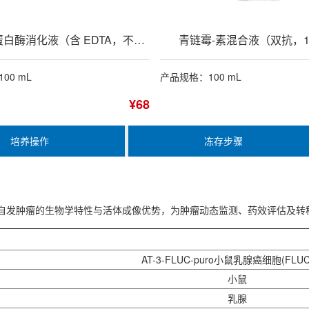
0.25%胰蛋白酶消化液（含 EDTA，不含酚红）
青链霉-素混合液（双抗，1
00 mL
产品规格：100 mL
¥68
培养操作
冻存步骤
型，兼具自发肿瘤的生物学特性与活体成像优势，为肿瘤动态监测、药效评估及
AT-3-FLUC-puro小鼠乳腺癌细胞(FLU
小鼠
乳腺