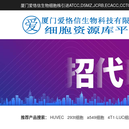
厦门爱恪信生物细胞株引进ATCC,DSMZ,JCRB,ECACC,
推荐产品搜索：
HUVEC
293t细胞
a549细胞
4T1-LUC