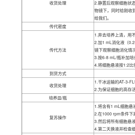
收货处理
2.静置后观察细胞状
物镜下，同时给刚收到
给我们。
传代密度
1.弃去培养上清，用不含
2.加1 mL消化液（0
传代方法
镜下观察细胞消化情
3.按6-8 mL/瓶补
4.将细胞悬液按1:
到货方式
1.干冰运输的AT-
收货处理
2.为保证细胞的高
培养皿/瓶
1.将含有1 mL细胞
2.在1000 rpm条
复苏操作
3.然后将所有细胞悬
4.第二天换液并检查