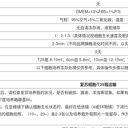
无
DMEM+10%FBS+1%P/S
气相：95%空气+5%二氧化碳；温度：
无血清冻存液，液氮储存
1：2-1:3（具体情况视细胞生长速度及密
2-3min（不同品牌胰酶消化时间不同，以
2天
T25瓶 8-10ml；6cm皿 5-8ml；10cm皿 12-15ml；T
以下细胞培养冻存处理仅供参考，具体操作步骤以
复苏细胞/T25瓶运输
FP细胞后，请检查发货培养瓶的状况，是否有破损、漏液、浑浊等现象。如
7度培养箱静置6h。
态，在显微镜下确认细胞生长状态时，最好在低倍镜（4或5X物镜）下进行
的细胞拍照，（10×，20×）各2-3张以及培养瓶外观照片一张留存，