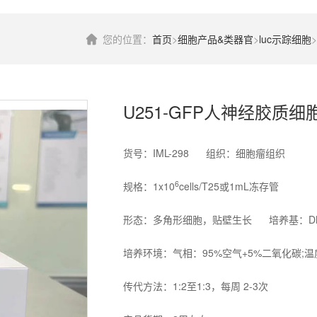
您的位置：
首页
>
细胞产品&类器官
>
luc示踪细胞
>
U251-GFP人神经胶质
货号：IML-298 组织：细胞瘤组织
6
规格：1x10
cells/T25或1mL冻存管
形态：多角形细胞，贴壁生长 培养基：DMEM
培养环境：气相：95%空气+5%二氧化碳;温
传代方法：1:2至1:3，每周 2-3次