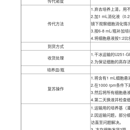
传代密度
1.弃去培养上清，用不
2.加1 mL消化液（0
传代方法
镜下观察细胞消化情
3.按6-8 mL/瓶补
4.将细胞悬液按1:
到货方式
1.干冰运输的U25
收货处理
2.为保证细胞的高
培养皿/瓶
1.将含有1 mL细胞
2.在1000 rpm条
复苏操作
3.然后将所有细胞悬
4.第二天换液并检查
1.运输用的培养基
2.因运输问题，部
访直至问题解决。
3. 冻存细胞发货2