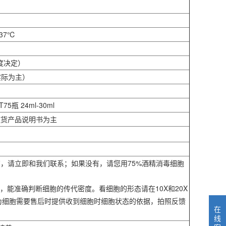
37℃
度决定）
实际为主）
75瓶 24ml-30ml
随货产品说明书为主
果有，请立即和我们联系；如果没有，请您用75%酒精消毒细胞
，能准确判断细胞的传代密度。看细胞的形态请在10X和20X
作为细胞需要售后时提供收到细胞时细胞状态的依据，拍照反馈
在
线