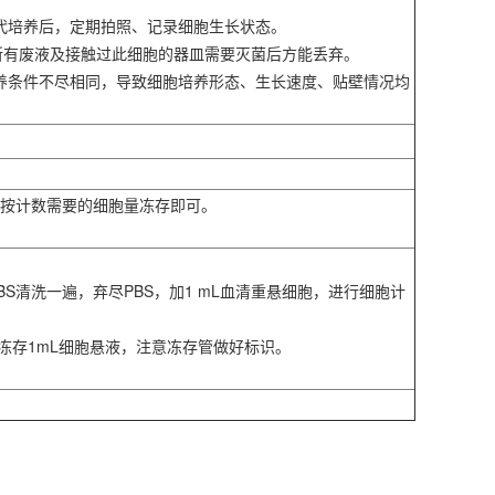
传代培养后，定期拍照、记录细胞生长状态。
所有废液及接触过此细胞的器皿需要灭菌后方能丢弃。
培养条件不尽相同，导致细胞培养形态、生长速度、贴壁情况均
胞按计数需要的细胞量冻存即可。
PBS清洗一遍，弃尽PBS，加1 mL血清重悬细胞，进行细胞计
管冻存1mL细胞悬液，注意冻存管做好标识。