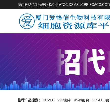
厦门爱恪信生物细胞株引进ATCC,DSMZ,JCRB,ECACC,
推荐产品搜索：
HUVEC
293t细胞
a549细胞
4T1-LUC