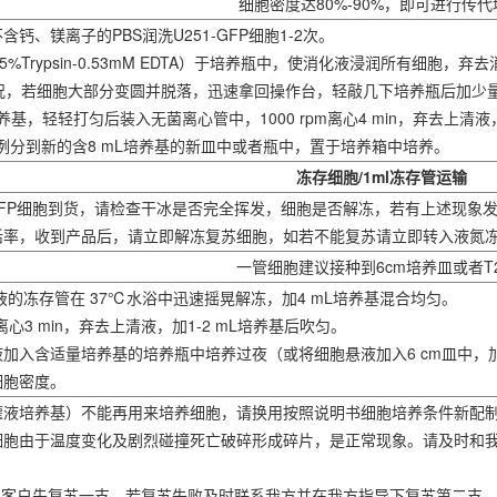
细胞密度达80%-90%，即可进行传代
含钙、镁离子的PBS润洗U251-GFP细胞1-2次。
.25%Trypsin-0.53mM EDTA）于培养瓶中，使消化液浸润所有细胞
况，若细胞大部分变圆并脱落，迅速拿回操作台，轻敲几下培养瓶后加少
加培养基，轻轻打匀后装入无菌离心管中，1000 rpm离心4 min，弃去上清液
2比例分到新的含8 mL培养基的新皿中或者瓶中，置于培养箱中培养。
冻存细胞/1ml冻存管运输
1-GFP细胞到货，请检查干冰是否完全挥发，细胞是否解冻，若有上述现象
存活率，收到产品后，请立即解冻复苏细胞，如若不能复苏请立即转入液氮
一管细胞建议接种到6cm培养皿或者T
悬液的冻存管在 37℃水浴中迅速摇晃解冻，加4 mL培养基混合均匀。
件下离心3 min，弃去上清液，加1-2 mL培养基后吹匀。
液加入含适量培养基的培养瓶中培养过夜（或将细胞悬液加入6 cm皿中，加
细胞密度。
（灌液培养基）不能再用来培养细胞，请换用按照说明书细胞培养条件新配
分细胞由于温度变化及剧烈碰撞死亡破碎形成碎片，是正常现象。请及时和
管，客户先复苏一支，若复苏失败及时联系我方并在我方指导下复苏第二支