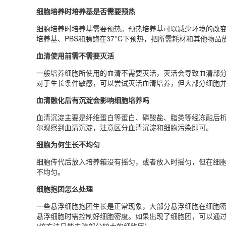
细胞培养时培养基是否需要预热
细胞培养时培养基需要预热‌。预热培养基可以减少环境的改
培养基、PBS和胰酶在37°C下预热，把所需耗材和其他物
血清使用前需不需要灭活
一般培养细胞所使用的血清不需要灭活，灭活会导致血清部分
对于生长条件敏感，可以尝试灭活血清培养，但大部分细胞
血清融化后有沉淀会影响细胞培养吗
血清沉淀主要是纤维蛋白等蛋白、磷酸盐、脂类等经冻融后
尔观察到血清沉淀，注意区分血清沉淀和细胞污染即可。
细胞为何生长不均匀
细胞传代后放入培养箱没有摇匀，或者放入时摇匀，但在细
不均匀。
细胞抱团怎么处理
一些悬浮细胞抱团生长是正常现象，大部分悬浮细胞在细胞
悬浮细胞时需控制好细胞密度。如果出现了细胞团，可以通过细