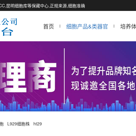
CCTCC,昆明细胞库等保藏中心,正规来源,细胞准确
首页
细胞产品&类器官
培养
细胞
L929细胞株
ht29