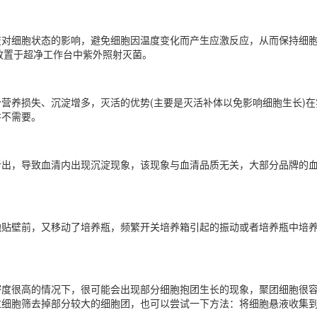
变对细胞状态的影响，避免细胞因温度变化而产生应激反应，从而保持细胞
品放置于超净工作台中紫外照射灭菌。
营养损失、沉淀增多，灭活的优势(主要是灭活补体以免影响细胞生长)
并不需要。
析出，导致血清内出现沉淀现象，该现象与血清品质无关，大部分品牌的
胞贴壁前，又移动了培养瓶，频繁开关培养箱引起的振动或者培养瓶中培
密度很高的情况下，很可能会出现部分细胞抱团生长的现象，聚团细胞很
胞筛去掉部分较大的细胞团，也可以尝试一下方法：将细胞悬液收集到15 