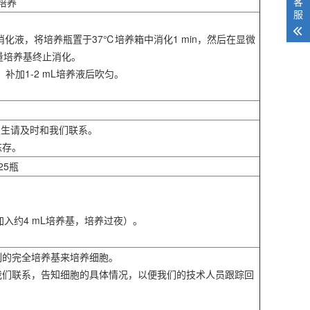
客
培养
服
，弃去消化液，将培养瓶置于37℃培养箱中消化1 min，然后在显微
量培养基终止消化。
，补加1-2 mL培养液后吹匀。
发生请及时和我们联系。
冻存。
25瓶
入约4 mL培养基，培养过夜）。
制的完全培养基来培养细胞。
我们联系，告知细胞的具体情况，以便我们的技术人员跟踪回
。