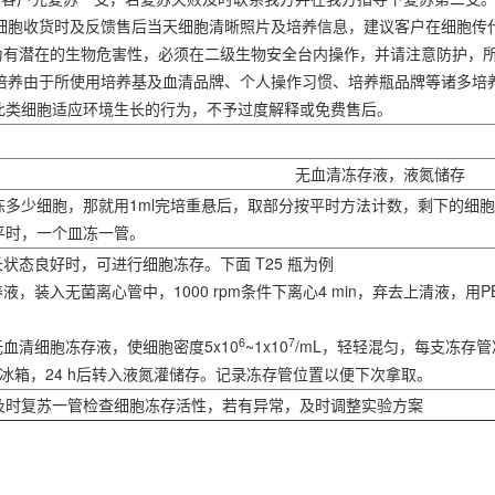
提供细胞收货时及反馈售后当天细胞清晰照片及培养信息，建议客户在细胞
视为有潜在的生物危害性，必须在二级生物安全台内操作，并请注意防护，
验室培养由于所使用培养基及血清品牌、个人操作习惯、培养瓶品牌等诸多
此类细胞适应环境生长的行为，不予过度解释或免费售后。
无血清冻存液，液氮储存
冻多少细胞，那就用1ml完培重悬后，取部分按平时方法计数，剩下的细
平时，一个皿冻一管。
生长状态良好时，可进行细胞冻存。下面 T25 瓶为例
液，装入无菌离心管中，1000 rpm条件下离心4 min，弃去上清液，用
6
7
无血清细胞冻存液，使细胞密度5x10
~1x10
/mL，轻轻混匀，每支冻存
0℃冰箱，24 h后转入液氮灌储存。记录冻存管位置以便下次拿取。
及时复苏一管检查细胞冻存活性，若有异常，及时调整实验方案