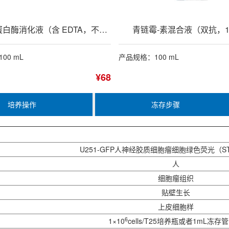
0.25%胰蛋白酶消化液（含 EDTA，不含酚红）
青链霉-素混合液（双抗，1
00 mL
产品规格：100 mL
¥68
培养操作
冻存步骤
U251-GFP人神经胶质细胞瘤细胞绿色荧光（S
人
细胞瘤组织
贴壁生长
上皮细胞样
6
1×10
cells/T25培养瓶或者1mL冻存