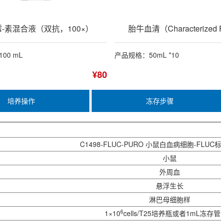
-素混合液（双抗，100×）
胎牛血清（Characterized
00 mL
产品规格：50mL *10
¥80
培养操作
冻存步骤
C1498
-FLUC-PURO 小鼠白血病细胞-FLUC标
小鼠
外周血
悬浮生长
淋巴母细胞样
6
1×10
cells/T25培养瓶或者1mL冻存