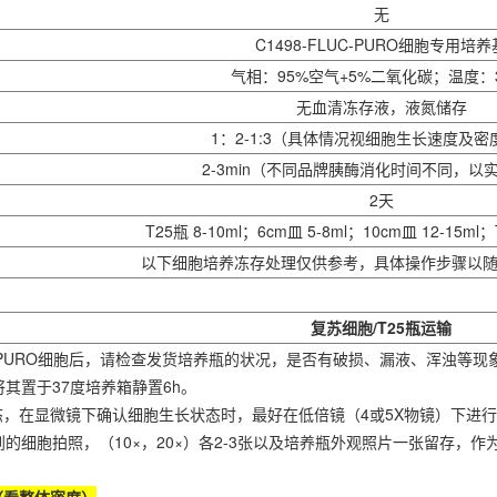
无
C1498
-FLUC-PURO细胞专用培养
气相：95%空气+5%二氧化碳；温度：
无血清冻存液，液氮储存
1：2-1:3（具体情况视细胞生长速度及密
2-3min（不同品牌胰酶消化时间不同，以
2天
T25瓶 8-10ml；6cm皿 5-8ml；10cm皿 12-15ml；T
以下细胞培养冻存处理仅供参考，具体操作步骤以
复苏细胞/T25瓶运输
C-PURO细胞后，请检查发货培养瓶的状况，是否有破损、漏液、浑浊等
其置于37度培养箱静置6h。
态，在显微镜下确认细胞生长状态时，最好在低倍镜（4或5X物镜）下进行
的细胞拍照，（10×，20×）各2-3张以及培养瓶外观照片一张留存，