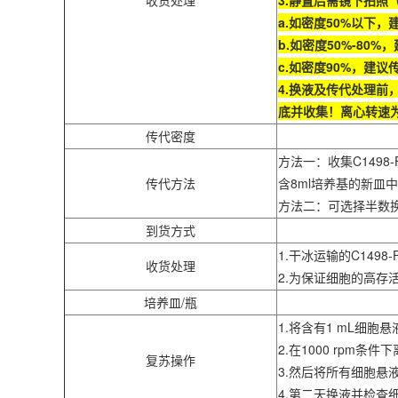
收货处理
3.静置后需镜下拍照
a.如密度50%以下
b.如密度50%-80
c.如密度90%，建议
4.换液及传代处理前
底并收集！离心转速为1
传代密度
方法一：收集C1498-
传代方法
含8ml培养基的新皿
方法二：可选择半数换
到货方式
1.干冰运输的C14
收货处理
2.为保证细胞的高
培养皿/瓶
1.将含有1 mL细胞
2.在1000 rpm条
复苏操作
3.然后将所有细胞悬
4.第二天换液并检查