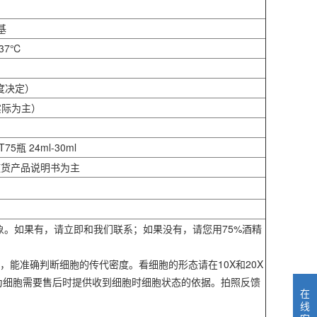
基
37℃
度决定）
实际为主）
75瓶 24ml-30ml
随货产品说明书为主
现象。如果有，请立即和我们联系；如果没有，请您用75%酒精
，能准确判断细胞的传代密度。看细胞的形态请在10X和20X
作为细胞需要售后时提供收到细胞时细胞状态的依据。拍照反馈
在
线