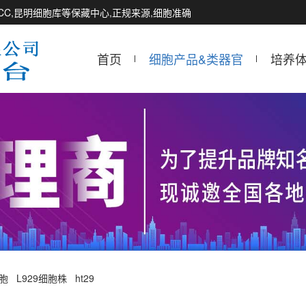
CCTCC,昆明细胞库等保藏中心,正规来源,细胞准确
首页
细胞产品&类器官
培养
细胞
L929细胞株
ht29