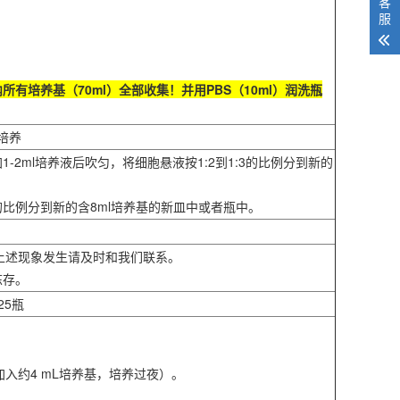
客
服
培养基（70ml）全部收集！并用PBS（10ml）润洗瓶
培养
补加1-2ml培养液后吹匀，将细胞悬液按1:2到1:3的比例分到新的
的比例分到新的含8ml培养基的新皿中或者瓶中。
若有上述现象发生请及时和我们联系。
冻存。
25瓶
入约4 mL培养基，培养过夜）。