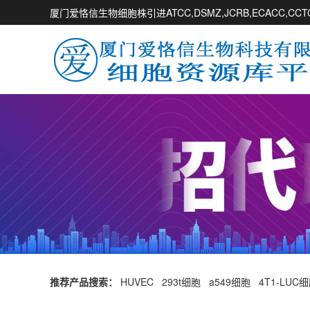
厦门爱恪信生物细胞株引进ATCC,DSMZ,JCRB,ECACC,
推荐产品搜索：
HUVEC
293t细胞
a549细胞
4T1-LUC