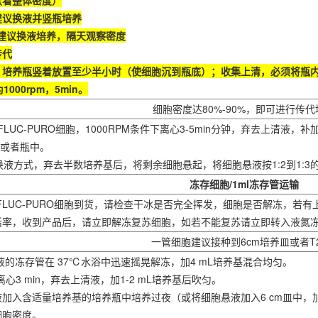
（看整体密度）
，建议换液并竖瓶培养
%，建议换液培养，隔天观察密度
传代
，培养瓶竖着放置至少半小时（使细胞沉到瓶底）；收集上清，必须将瓶内所有
000rpm，5min。
细胞密度达80%-90%，即可进行传代
FLUC-PURO细胞，1000RPM条件下离心3-5min分钟，弃去上清液，
中或者瓶中。
液方式，弃去半数培养基后，将剩余细胞悬起，将细胞悬液按1:2到1:3
冻存细胞/1ml冻存管运输
98-FLUC-PURO细胞到货，请检查干冰是否完全挥发，细胞是否解冻，
存活率，收到产品后，请立即解冻复苏细胞，如若不能复苏请立即转入液氮
一管细胞建议接种到6cm培养皿或者T
悬液的冻存管在 37℃水浴中迅速摇晃解冻，加4 mL培养基混合均匀。
件下离心3 min，弃去上清液，加1-2 mL培养基后吹匀。
液加入含适量培养基的培养瓶中培养过夜（或将细胞悬液加入6 cm皿中，加
细胞密度。