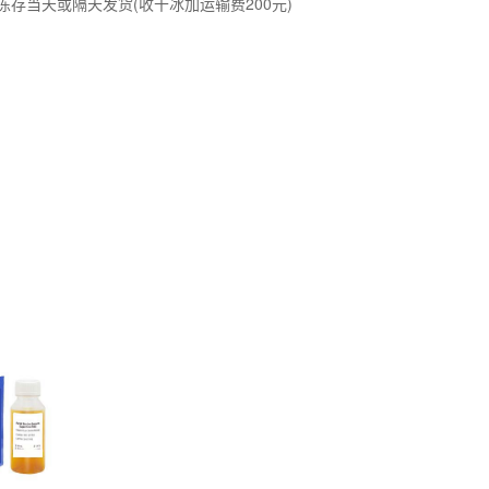
冻存当天或隔天发货(收干冰加运输费200元)