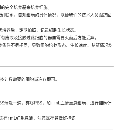
制的完全培养基来培养细胞。
我们联系，告知细胞的具体情况，以便我们的技术人员跟踪回
传代培养后，定期拍照、记录细胞生长状态。
所有废液及接触过此细胞的器皿需要灭菌后方能丢弃。
培养条件不尽相同，导致细胞培养形态、生长速度、贴壁情况均
胞按计数需要的细胞量冻存即可。
PBS清洗一遍，弃尽PBS，加1 mL血清重悬细胞，进行细胞计
管冻存1mL细胞悬液，注意冻存管做好标识。