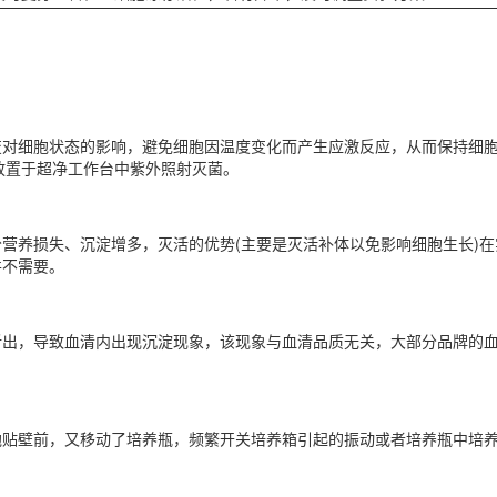
变对细胞状态的影响，避免细胞因温度变化而产生应激反应，从而保持细胞
品放置于超净工作台中紫外照射灭菌。
营养损失、沉淀增多，灭活的优势(主要是灭活补体以免影响细胞生长)
并不需要。
析出，导致血清内出现沉淀现象，该现象与血清品质无关，大部分品牌的
胞贴壁前，又移动了培养瓶，频繁开关培养箱引起的振动或者培养瓶中培