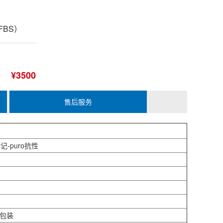
 FBS）
¥3500
售后服务
记-puro抗性
管包装