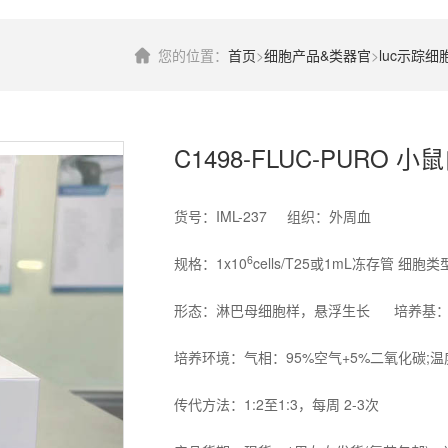
您的位置：
首页
>
细胞产品&类器官
>
luc示踪细
C1498-FLUC-PURO 
货号：IML-237 组织：外周血
6
规格：1x10
cells/T25或1mL冻存管 细胞
形态：淋巴母细胞样，悬浮生长 培养基：C14
培养环境：气相：95%空气+5%二氧化碳;温
传代方法：1:2至1:3，每周 2-3次