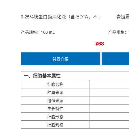
0.25%胰蛋白酶消化液（含 EDTA，不含酚红）
青链霉
产品规格：100 mL
产品规格：1
¥68
背景介绍
一、细胞基本属性
细胞名称
种属来源
组织来源
生长特性
细胞形态
细胞规格