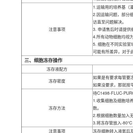
1.运输用的培养基
2.因运输问题，部
访直至问题解决。
注意事项
3. 申请售后时请
4.所有动物细胞均
5. 细胞在不同实
可能有所差异，对于
三、细胞冻存操作
冻存液配方
如果是有要求每管要
冻存密度
如果没要求，那就按
待C1498-FLUC
1.收集细胞及细胞培养
冻存方法
数。
2.根据细胞数量加入
3.将冻存管放入-8
注意事项
冻存细胞转入液氮后