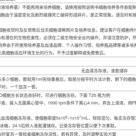
（灌液培养基）不能再用来培养细胞，请换用按照说明书细胞培养条件新配
分细胞由于温度变化及剧烈碰撞死亡破碎形成碎片，是正常现象。请及时和
提供细胞收货时及反馈售后当天细胞清晰照片及培养信息，建议客户在细胞
视为有潜在的生物危害性，必须在二级生物安全台内操作，并请注意防护，
验室培养由于所使用培养基及血清品牌、个人操作习惯、培养瓶品牌等诸多
此类细胞适应环境生长的行为，不予过度解释或免费售后。
无血清冻存液，液氮储存
冻多少细胞，那就用1ml完培重悬后，取部分按平时方法计数，剩下的细
平时，一个皿冻一管。
-PURO细胞生长状态良好时，可进行细胞冻存。下面 T25 瓶为例
液，装入无菌离心管中，1000 rpm条件下离心4 min，弃去上清液，用
6
7
无血清细胞冻存液，使细胞密度5x10
~1x10
/mL，轻轻混匀，每支冻存
0℃冰箱，24 h后转入液氮灌储存。记录冻存管位置以便下次拿取。
及时复苏一管检查细胞冻存活性，若有异常，及时调整实验方案