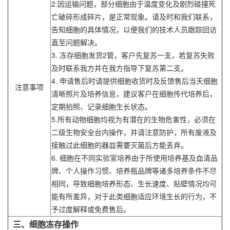
2.因运输问题，部分细胞由于温度变化及剧烈碰撞死
亡破碎形成碎片，是正常现象。请及时和我们联系，
告知细胞的具体情况，以便我们的技术人员跟踪回访
直至问题解决。
3. 冻存细胞发货2管，客户先复苏一支，若复苏失败
及时联系我方并在我方指导下复苏第二支。
4. 申请售后时请提供细胞收货时及反馈售后当天细胞
注意事项
清晰照片及培养信息，建议客户在细胞传代培养后，
定期拍照、记录细胞生长状态。
5.所有动物细胞均视为有潜在的生物危害性，必须在
二级生物安全台内操作，并请注意防护，所有废液及
接触过此细胞的器皿需要灭菌后方能丢弃。
6. 细胞在不同实验室培养由于所使用培养基及血清品
牌、个人操作习惯、培养瓶品牌等诸多培养条件不尽
相同，导致细胞培养形态、生长速度、贴壁情况均可
能有所差异，对于此类细胞适应环境生长的行为，不
予过度解释或免费售后。
三、细胞冻存操作