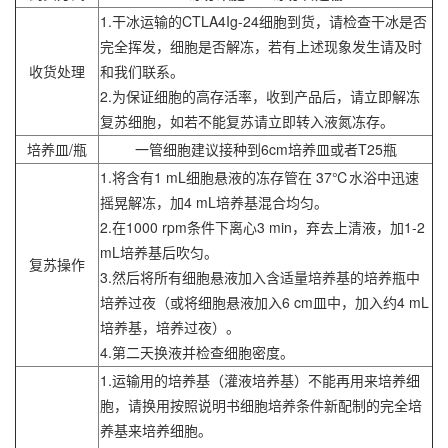
1.干冰运输的CTLA4Ig-24细胞到货，请检查干冰是否
完全挥发，细胞是否解冻，若有上述现象发生请及时
收货处理
和我们联系。
2.为保证细胞的高存活率，收到产品后，请立即解冻
复苏细胞，如若不能复苏请立即转入液氮冻存。
培养皿/瓶
一管细胞建议接种到6cm培养皿或者T25瓶
1.将含有1 mL细胞悬液的冻存管在 37℃水浴中迅速
摇晃解冻，加4 mL培养基混合均匀。
2.在1000 rpm条件下离心3 min，弃去上清液，加1-2
mL培养基后吹匀。
复苏操作
3.然后将所有细胞悬液加入含适量培养基的培养瓶中
培养过夜（或将细胞悬液加入6 cm皿中，加入约4 mL
培养基，培养过夜）。
4.第二天换液并检查细胞密度。
1.运输用的培养基（灌液培养基）不能再用来培养细
胞，请换用按照说明书细胞培养条件新配制的完全培
养基来培养细胞。