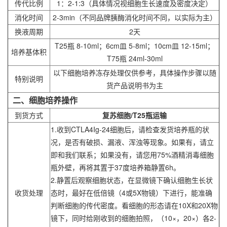
传代比例
1：2-1:3（具体情况视细胞生长速度及密度决定）
消化时间
2-3min（不同品牌胰酶消化时间不同，以实际为主）
换液周期
2天
T25瓶 8-10ml；6cm皿 5-8ml；10cm皿 12-15ml；
培养基体积
T75瓶 24ml-30ml
以下细胞培养冻存处理仅供参考，具体操作步骤以随
特别说明
货产品说明书为主
二、细胞培养操作
到货方式
复苏细胞/T25瓶运输
1.收到CTLA4Ig-24细胞后，请检查发货培养瓶的状
况，是否有破损、漏液、浑浊等现象。如果有，请立
即和我们联系；如果没有，请您用75%酒精消毒细胞
瓶外壁，再将其置于37度培养箱静置6h。
2.静置后观察细胞状态，在显微镜下确认细胞生长状
收货处理
态时，最好在低倍镜（4或5X物镜）下进行，能准确
判断细胞的传代密度。看细胞的形态请在10X和20X物
镜下，同时给刚收到的细胞拍照，（10×，20×）各2-