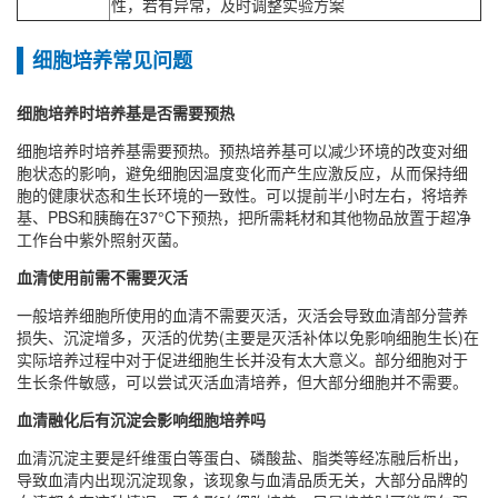
性，若有异常，及时调整实验方案
细胞培养常见问题
细胞培养时培养基是否需要预热
细胞培养时培养基需要预热‌。预热培养基可以减少环境的改变对细
胞状态的影响，避免细胞因温度变化而产生应激反应，从而保持细
胞的健康状态和生长环境的一致性‌。可以提前半小时左右，将培养
基、PBS和胰酶在37°C下预热，把所需耗材和其他物品放置于超净
工作台中紫外照射灭菌。
血清使用前需不需要灭活
一般培养细胞所使用的血清不需要灭活，灭活会导致血清部分营养
损失、沉淀增多，灭活的优势(主要是灭活补体以免影响细胞生长)在
实际培养过程中对于促进细胞生长并没有太大意义。部分细胞对于
生长条件敏感，可以尝试灭活血清培养，但大部分细胞并不需要。
血清融化后有沉淀会影响细胞培养吗
血清沉淀主要是纤维蛋白等蛋白、磷酸盐、脂类等经冻融后析出，
导致血清内出现沉淀现象，该现象与血清品质无关，大部分品牌的