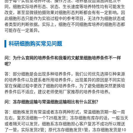
由于每个实验室培养环境、操作方法、培养基及血清品牌批次不
同，细胞实际培养形态、状态、生长速度等培养特性均有可能发生
改变，甚至显微镜拍摄效果对细胞形态判断都会有有一定影响。因
此细胞形态只能作为实验过程中的参考项目，无法作为细胞状态或
者类型的判断依据。实际上，细胞在不同细胞库培养的细胞形态都
可能存在一定差异。
科研细胞购买常见问题
问：为什么官网的培养条件和我看的文献里细胞培养条件不一样
呢？
答：部分细胞是会出现多种培养条件，我们公司优先选择引种来源
的培养条件以及建系者所用培养条件，出现差异的原因是不同实验
室在保藏过程中更改了细胞的培养条件，为了避免细胞突然更换培
养条件后不适应，建议老师使用厂家推荐的培养条件培养。
问：冻存细胞运输与常温细胞运输相比有什么区别？
答：细胞株发货有常温或者冻存两种形式，常温细胞货期一般一周
左右，复苏活细胞一个T25瓶发货；冻存细胞有库存的话，一般当天
或者隔天可以发货，细胞系冻存细胞担心客户复苏不成功所以赠送
了一管，实际发货2管；原代冻存细胞发货1管，冻存细胞发货是10