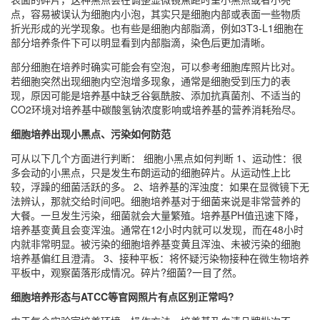
点，容易被误认为细胞内小泡，其实只是细胞内部或表面一些物质
折光形成的光学现象。也有些是细胞内部脂滴，例如3T3-L1细胞在
部分培养条件下可以明显看到内部脂滴，染色后更加清晰。
部分细胞在培养时确实可能会有空泡，可以参考细胞库照片比对。
若细胞突然出现细胞内空泡增多现象，通常是细胞受到压力的表
现，原因可能是培养基中缺乏谷氨酰胺、添加抗真菌剂、不适当的
CO2环境对培养基中碳酸氢钠浓度影响或培养基的营养消耗殆尽。
细胞培养出现小黑点、污染如何防范
可从以下几个方面进行判断： 细胞小黑点如何判断 1、运动性：很
多会动的小黑点，只是发生布朗运动的细胞碎片。从运动性上比
较，浮躁的细菌活跃的多。 2、培养基的浑浊度：如果在显微镜下无
法辨认，那就交给时间吧。细胞培养基对于细菌来说是非常营养的
大餐。一旦发生污染，细菌就会大量繁殖。培养基PH值迅速下降，
培养基变黄且会变浑浊。通常在12小时内就可以发现，而在48小时
内就非常明显。被污染的细胞培养基变黄且浑浊、未被污染的细胞
培养基偏红且澄清。 3、接种平板：将怀疑污染物接种在微生物培养
平板中，观察菌落形成情况。碎片?细菌?一目了然。
细胞培养形态与ATCC等官网照片有点区别正常吗?