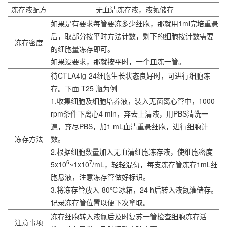
冻存液配方
无血清冻存液，液氮储存
如果是有要求每管要冻多少细胞，那就用1ml完培重悬
后，取部分按平时方法计数，剩下的细胞按计数需要
冻存密度
的细胞量冻存即可。
如果没要求，那就按平时，一个皿冻一管。
待CTLA4Ig-24细胞生长状态良好时，可进行细胞冻
存。下面 T25 瓶为例
1.收集细胞及细胞培养液，装入无菌离心管中，1000
rpm条件下离心4 min，弃去上清液，用PBS清洗一
遍，弃尽PBS，加1 mL血清重悬细胞，进行细胞计
冻存方法
数。
2.根据细胞数量加入无血清细胞冻存液，使细胞密度
6
7
5x10
~1x10
/mL，轻轻混匀，每支冻存管冻存1mL细
胞悬液，注意冻存管做好标识。
3.将冻存管放入-80℃冰箱，24 h后转入液氮灌储存。
记录冻存管位置以便下次拿取。
冻存细胞转入液氮后及时复苏一管检查细胞冻存活
注意事项