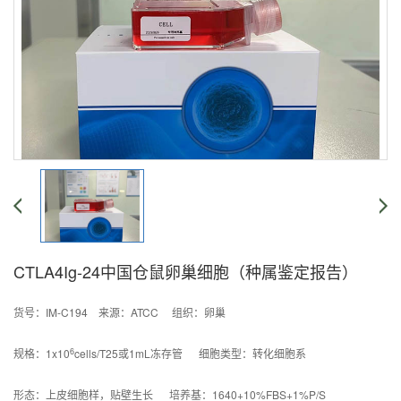
CTLA4Ig-24中国仓鼠卵巢细胞（种属鉴定报告）
货号：IM-C194 来源：ATCC 组织：卵巢
6
规格：1x10
cells/T25或1mL冻存管 细胞类型：转化细胞系
形态：上皮细胞样，贴壁生长 培养基：1640+10%FBS+1%P/S