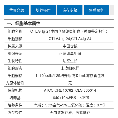
背景介绍
培养操作
冻存步骤
售后服务
一、细胞基本属性
细胞名称
CTLA4Ig-24中国仓鼠卵巢细胞（种属鉴定报告）
细胞别称
CTLA4 Ig-24;CTLA4Ig-24
种属来源
中国仓鼠
组织来源
正常卵巢组织
生长特性
贴壁生长
细胞形态
上皮细胞样
6
细胞规格
1×10
cells/T25培养瓶或者1mL冻存管包装
支原体检测
无
保藏机构
ATCC;CRL-10762 CLS;305014
培养基
1640+10%FBS+1%P/S
培养条件
气相：95%空气+5%二氧化碳；温度：37℃
冻存条件
无血清冻存液，液氮储存