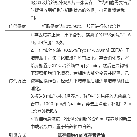
3张以及培养瓶外观照片一张留存，作为细胞需要售后
时提供收到细胞时细胞状态的依据，拍照反馈给我
们。
传代密度
细胞密度达80%-90%，即可进行传代培养
1.弃去培养上清，用不含钙、镁离子的PBS润洗CTLA
4Ig-24细胞1-2次。
2.加1 mL消化液（0.25%Trypsin-0.53mM EDTA）于
培养瓶中，使消化液浸润所有细胞，弃去消化液，将
培养瓶置于37℃培养箱中消化1 min，然后在显微镜
下观察细胞消化情况，若细胞大部分变圆并脱落，迅
传代方法
速拿回操作台，轻敲几下培养瓶后加少量培养基终止
消化。
3.按6-8 mL/瓶补加培养基，轻轻打匀后装入无菌离心
管中，1000 rpm离心4 min，弃去上清液，补加1-2 m
L培养液后吹匀。
4.将细胞悬液按1:2比例分到新的含8 mL培养基的新皿
中或者瓶中，置于培养箱中培养。
到货方式
冻存细胞/1ml冻存管运输