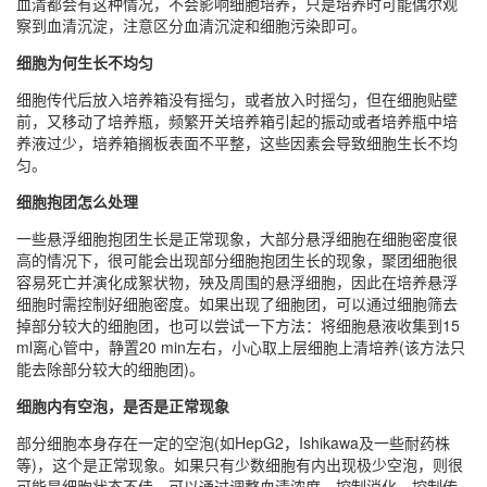
血清都会有这种情况，不会影响细胞培养，只是培养时可能偶尔观
察到血清沉淀，注意区分血清沉淀和细胞污染即可。
细胞为何生长不均匀
细胞传代后放入培养箱没有摇匀，或者放入时摇匀，但在细胞贴壁
前，又移动了培养瓶，频繁开关培养箱引起的振动或者培养瓶中培
养液过少，培养箱搁板表面不平整，这些因素会导致细胞生长不均
匀。
细胞抱团怎么处理
一些悬浮细胞抱团生长是正常现象，大部分悬浮细胞在细胞密度很
高的情况下，很可能会出现部分细胞抱团生长的现象，聚团细胞很
容易死亡并演化成絮状物，殃及周围的悬浮细胞，因此在培养悬浮
细胞时需控制好细胞密度。如果出现了细胞团，可以通过细胞筛去
掉部分较大的细胞团，也可以尝试一下方法：将细胞悬液收集到15
ml离心管中，静置20 min左右，小心取上层细胞上清培养(该方法只
能去除部分较大的细胞团)。
细胞内有空泡，是否是正常现象
部分细胞本身存在一定的空泡(如HepG2，Ishikawa及一些耐药株
等)，这个是正常现象。如果只有少数细胞有内出现极少空泡，则很
可能是细胞状态不佳，可以通过调整血清浓度，控制消化，控制传