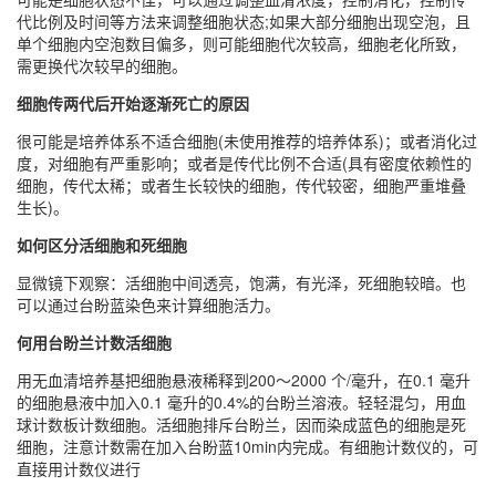
代比例及时间等方法来调整细胞状态;如果大部分细胞出现空泡，且
单个细胞内空泡数目偏多，则可能细胞代次较高，细胞老化所致，
需更换代次较早的细胞。
细胞传两代后开始逐渐死亡的原因
很可能是培养体系不适合细胞(未使用推荐的培养体系)；或者消化过
度，对细胞有严重影响；或者是传代比例不合适(具有密度依赖性的
细胞，传代太稀；或者生长较快的细胞，传代较密，细胞严重堆叠
生长)。
如何区分活细胞和死细胞
显微镜下观察：活细胞中间透亮，饱满，有光泽，死细胞较暗。也
可以通过台盼蓝染色来计算细胞活力。
何用台盼兰计数活细胞
用无血清培养基把细胞悬液稀释到200～2000 个/毫升，在0.1 毫升
的细胞悬液中加入0.1 毫升的0.4%的台盼兰溶液。轻轻混匀，用血
球计数板计数细胞。活细胞排斥台盼兰，因而染成蓝色的细胞是死
细胞，注意计数需在加入台盼蓝10min内完成。有细胞计数仪的，可
直接用计数仪进行