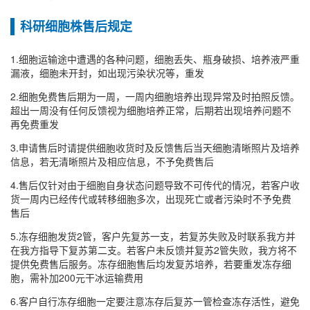
科研细胞株售后规定
1.细胞运输途中遭遇的各种问题，细胞丢失、瓶身破损、培养液严重
漏液，细胞未开封，如出现污染状况等，重发
2.细胞免费售后期为一周，一周内细胞培养出现异常及时拍照反馈。
超出一周没有任何反馈视为细胞培养正常，后期若出现培养问题不
再免费重发
3.申请售后时请提供细胞收货时及反馈售后当天细胞清晰照片及培养
信息，若无清晰照片及相应信息，不予免费售后
4.售后仅针对由于细胞自身状态问题导致不可传代的情况，若客户收
货一周内已经传代或转移细胞多次，出现死亡或者污染时不予免费
售后
5.冻存细胞发货2管，客户先复苏一支，若复苏失败及时联系我方并
在我方指导下复苏第二支。若客户未反馈并复苏2管失败，我方将不
提供免费售后服务。冻存细胞售后均发复苏培养，若要重发冻存细
胞，需补加200元干冰运输费用
6.客户自行冻存细胞一定要注意冻存后复苏一管检查冻存活性，避免