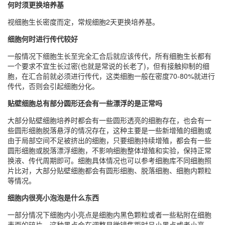
何时须更换培养基
视细胞生长密度而定，常规细胞2天更换培养基。
细胞何时进行传代较好
一般情况下细胞生长至完全汇合后就应该传代，所有细胞生长都有
一个要求不宜生长过密(也就是常说的长老了)，但有接触抑制的细
胞，在汇合前就必须进行传代，这类细胞一般在密度70-80%就进行
传代，否则会引起细胞分化。
贴壁细胞总有部分圆形还会有一些漂浮的是正常吗
大部分贴壁细胞培养时都会有一些圆形透亮的细胞存在，也会有一
些圆形细胞脱落悬浮的情况存在，这种主要是一些新增殖的细胞或
由于局部空间不足被挤出的细胞，只要细胞持续增殖，都会有一些
圆形细胞或脱落漂浮细胞，不影响细胞整体增殖和实验，保持正常
换液、传代周期即可。细胞具体情况也可以参考细胞库不同细胞照
片比对，大部分贴壁细胞都会有圆形细胞、脱落细胞、细胞内颗粒
等情况。
细胞内很亮小泡泡是什么东西
一部分情况下细胞内小亮点是细胞内黑色颗粒或者一些粘附在细胞
表面的碎片，这种黑点会在调整显微镜焦距时呈小黑点或者小亮