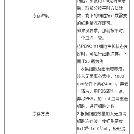
细胞，那就用1ml完培重悬
后，取部分按平时方法计
冻存密度
数，剩下的细胞按计数需要
的细胞量冻存即可。
如果没要求，那就按平时，
一个皿冻一管。
待PDAC-X1细胞生长状态良
好时，可进行细胞冻存。下
面 T25 瓶为例
1.收集细胞及细胞培养液，
装入无菌离心管中，1000
rpm条件下离心4 min，弃去
上清液，用PBS清洗一遍，
弃尽PBS，加1 mL血清重悬
细胞，进行细胞计数。
冻存方法
2.根据细胞数量加入无血清
细胞冻存液，使细胞密度
6
7
5x10
~1x10
/mL，轻轻混