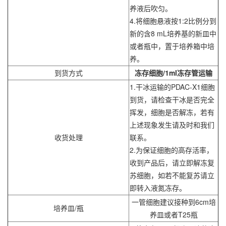
养液后吹匀。
4.将细胞悬液按1:2比例分到
新的含8 mL培养基的新皿中
或者瓶中，置于培养箱中培
养。
到货方式
冻存细胞/1ml冻存管运输
1.干冰运输的PDAC-X1细胞
到货，请检查干冰是否完全
挥发，细胞是否解冻，若有
上述现象发生请及时和我们
收货处理
联系。
2.为保证细胞的高存活率，
收到产品后，请立即解冻复
苏细胞，如若不能复苏请立
即转入液氮冻存。
一管细胞建议接种到6cm培
培养皿/瓶
养皿或者T25瓶