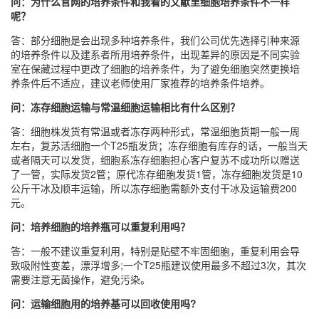
问：为什么官网的培养条件和我看的文献里细胞培养条件不一样
呢？
答：部分细胞是会出现多种培养条件，我们公司优先选择引种来源
的培养条件以及建系者所用培养条件，出现差异的原因是不同实验
室在保藏过程中更改了细胞的培养条件，为了避免细胞突然更换培
养条件后不适应，建议老师使用厂家推荐的培养条件培养。
问：冻存细胞运输与常温细胞运输相比有什么区别？
答：细胞株发货有常温或者冻存两种形式，常温细胞货期一般一周
左右，复苏活细胞一个T25瓶发货；冻存细胞有库存的话，一般当天
或者隔天可以发货，细胞系冻存细胞担心客户复苏不成功所以赠送
了一管，实际发货2管；原代冻存细胞发货1管，冻存细胞发货是10
公斤干冰及顺丰运输，所以冻存细胞需额外支付干冰及运输费200
元。
问：培养细胞的培养瓶可以重复利用吗？
答：一般不建议重复利用，特别是贴壁不牢固细胞，重复利用会导
致吸附性变差，漂浮增多;一个T25瓶建议使用最多不超过3次，其次
需要注意无菌操作，避免污染。
问：运输细胞用的培养基可以回收使用吗?