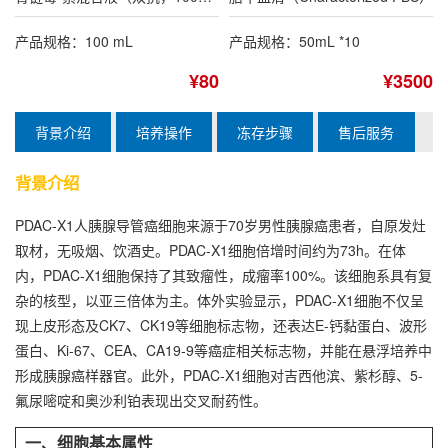
产品规格：100 mL
产品规格：50mL *10
¥80
¥3500
背景介绍
培养操作
冻存步骤
售后服务
背景介绍
PDAC-X1人胰腺导管癌细胞来源于70岁男性胰腺癌患者，自原发灶
取材，无吸烟、饮酒史。PDAC-X1细胞倍增时间约为73h。在体
内，PDAC-X1细胞保持了其致瘤性，成瘤率100%。该细胞系具有复
杂的核型，以亚三倍体为主。体外实验显示，PDAC-X1细胞不仅呈
现上皮形态及CK7、CK19等细胞标志物，还表达E-钙黏蛋白、波形
蛋白、Ki-67、CEA、CA19-9等癌症相关标志物，并能在悬浮培养中
形成胰腺癌样器官。此外，PDAC-X1细胞对吉西他滨、紫杉醇、5-
氟尿嘧啶和奥沙利铂表现出交叉耐药性。
一、细胞基本属性