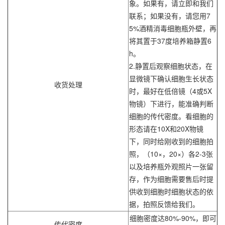
象。如果有，请立即和我们
联系；如果没有，请您用7
5%酒精消毒细胞瓶外壁，再
将其置于37度培养箱静置6
h。
2.静置后观察细胞状态，在
显微镜下确认细胞生长状态
收货处理
时，最好在低倍镜（4或5X
物镜）下进行，能准确判断
细胞的传代密度。看细胞的
形态请在10X和20X物镜
下，同时给刚收到的细胞拍
照，（10×，20×）各2-3张
以及培养瓶外观照片一张留
存，作为细胞需要售后时提
供收到细胞时细胞状态的依
据，拍照反馈给我们。
细胞密度达80%-90%，即可
传代密度