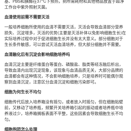
基、PBS和胰酶在37°C下预热，把所需耗材和其他物品放置于超净
工作台中紫外照射灭菌。
血清使用前需不需要灭活
一般培养细胞所使用的血清不需要灭活，灭活会导致血清部分营养
损失、沉淀增多，灭活的优势(主要是灭活补体以免影响细胞生长)在
实际培养过程中对于促进细胞生长并没有太大意义。部分细胞对于
生长条件敏感，可以尝试灭活血清培养，但大部分细胞并不需要。
血清融化后有沉淀会影响细胞培养吗
血清沉淀主要是纤维蛋白等蛋白、磷酸盐、脂类等经冻融后析出，
导致血清内出现沉淀现象，该现象与血清品质无关，大部分品牌的
血清都会有这种情况，不会影响细胞培养，只是培养时可能偶尔观
察到血清沉淀，注意区分血清沉淀和细胞污染即可。
细胞为何生长不均匀
细胞传代后放入培养箱没有摇匀，或者放入时摇匀，但在细胞贴壁
前，又移动了培养瓶，频繁开关培养箱引起的振动或者培养瓶中培
养液过少，培养箱搁板表面不平整，这些因素会导致细胞生长不均
匀。
细胞抱团怎么处理