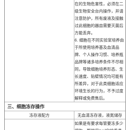
在的生物危害性，必须在二
级生物安全台内操作，并请
注意防护，所有废液及接触
过此细胞的器皿需要灭菌后
方能丢弃。
6. 细胞在不同实验室培养由
于所使用培养基及血清品
牌、个人操作习惯、培养瓶
品牌等诸多培养条件不尽相
同，导致细胞培养形态、生
长速度、贴壁情况均可能有
所差异，对于此类细胞适应
环境生长的行为，不予过度
解释或免费售后。
三、细胞冻存操作
冻存液配方
无血清冻存液，液氮储存
如果是有要求每管要冻多少