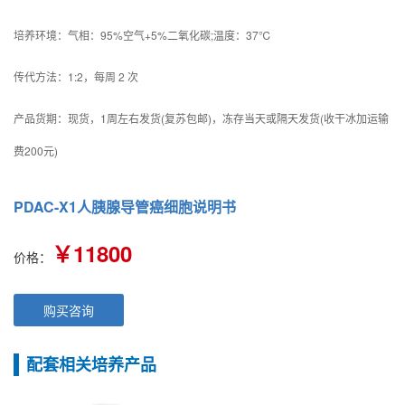
培养环境：气相：95%空气+5%二氧化碳;温度：37℃
传代方法：1:2，每周 2 次
产品货期：现货，1周左右发货(复苏包邮)，冻存当天或隔天发货(收干冰加运输
费200元)
PDAC-X1人胰腺导管癌细胞说明书
￥11800
价格：
购买咨询
配套相关培养产品