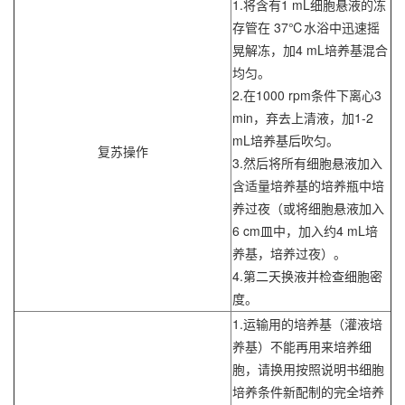
1.将含有1 mL细胞悬液的冻
存管在 37℃水浴中迅速摇
晃解冻，加4 mL培养基混合
均匀。
2.在1000 rpm条件下离心3
min，弃去上清液，加1-2
mL培养基后吹匀。
复苏操作
3.然后将所有细胞悬液加入
含适量培养基的培养瓶中培
养过夜（或将细胞悬液加入
6 cm皿中，加入约4 mL培
养基，培养过夜）。
4.第二天换液并检查细胞密
度。
1.运输用的培养基（灌液培
养基）不能再用来培养细
胞，请换用按照说明书细胞
培养条件新配制的完全培养