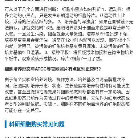
可从以下几个方面进行判断： 细胞小黑点如何判断 1、运动性：很
多会动的小黑点，只是发生布朗运动的细胞碎片。从运动性上比
较，浮躁的细菌活跃的多。 2、培养基的浑浊度：如果在显微镜下无
法辨认，那就交给时间吧。细胞培养基对于细菌来说是非常营养的
大餐。一旦发生污染，细菌就会大量繁殖。培养基PH值迅速下降，
培养基变黄且会变浑浊。通常在12小时内就可以发现，而在48小时
内就非常明显。被污染的细胞培养基变黄且浑浊、未被污染的细胞
培养基偏红且澄清。 3、接种平板：将怀疑污染物接种在微生物培养
平板中，观察菌落形成情况。碎片?细菌?一目了然。
细胞培养形态与ATCC等官网照片有点区别正常吗?
由于每个实验室培养环境、操作方法、培养基及血清品牌批次不
同，细胞实际培养形态、状态、生长速度等培养特性均有可能发生
改变，甚至显微镜拍摄效果对细胞形态判断都会有有一定影响。因
此细胞形态只能作为实验过程中的参考项目，无法作为细胞状态或
者类型的判断依据。实际上，细胞在不同细胞库培养的细胞形态都
可能存在一定差异。
科研细胞购买常见问题