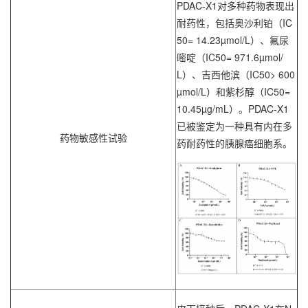
PDAC-X1对多种药物表现出
耐药性，包括奥沙利铂（IC
50= 14.23µmol/L）、氟尿
嘧啶（IC50= 971.6µmol/
L）、吉西他滨（IC50> 600
µmol/L）和紫杉醇（IC50=
10.45µg/mL）。PDAC-X1
已被鉴定为一种具有内在多
药物敏感性试验
药耐药性的胰腺癌细胞系。