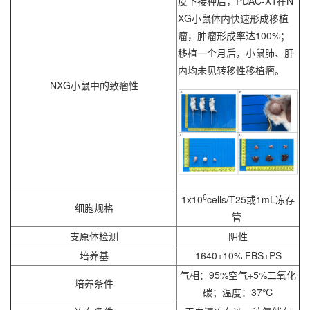
皮下接种后，PDAC-X1在N
XG小鼠体内快速形成移植
瘤，肿瘤形成率达100%；
移植一个月后，小鼠肺、肝
内均未见转移性移植瘤。
NXG小鼠中的致瘤性
6
1x10
cells/T25或1mL冻存
细胞规格
管
支原体检测
阴性
培养基
1640+10% FBS+PS
气相：95%空气+5%二氧化
培养条件
碳；温度：37℃