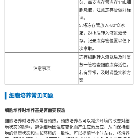
匀，每支冻存管冻存1mL细
胞悬液，注意冻存管做好标
识。
3.将冻存管放入-80℃冰
箱，24 h后转入液氮灌储
存。记录冻存管位置以便下
次拿取。
冻存细胞转入液氮后及时复
苏一管检查细胞冻存活性，
注意事项
若有异常，及时调整实验方
案
细胞培养常见问题
细胞培养时培养基是否需要预热
细胞培养时培养基需要预热‌。预热培养基可以减少环境的改变对细
胞状态的影响，避免细胞因温度变化而产生应激反应，从而保持细
胞的健康状态和生长环境的一致性‌。可以提前半小时左右，将培养