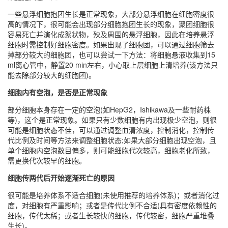
一些悬浮细胞抱团生长是正常现象，大部分悬浮细胞在细胞密度很
高的情况下，很可能会出现部分细胞抱团生长的现象，聚团细胞很
容易死亡并演化成絮状物，殃及周围的悬浮细胞，因此在培养悬浮
细胞时需控制好细胞密度。如果出现了细胞团，可以通过细胞筛去
掉部分较大的细胞团，也可以尝试一下方法：将细胞悬液收集到15
ml离心管中，静置20 min左右，小心取上层细胞上清培养(该方法只
能去除部分较大的细胞团)。
细胞内有空泡，是否是正常现象
部分细胞本身存在一定的空泡(如HepG2，Ishikawa及一些耐药株
等)，这个是正常现象。如果只有少数细胞有内出现极少空泡，则很
可能是细胞状态不佳，可以通过调整血清浓度，控制消化，控制传
代比例及时间等方法来调整细胞状态;如果大部分细胞出现空泡，且
单个细胞内空泡数目偏多，则可能细胞代次较高，细胞老化所致，
需更换代次较早的细胞。
细胞传两代后开始逐渐死亡的原因
很可能是培养体系不适合细胞(未使用推荐的培养体系)；或者消化过
度，对细胞有严重影响；或者是传代比例不合适(具有密度依赖性的
细胞，传代太稀；或者生长较快的细胞，传代较密，细胞严重堆叠
生长)。