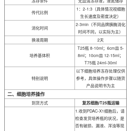
冻存条件
无血清冻存液，液氮储存
1：2-1:3（具体情况视细胞
传代比例
生长速度及密度决定）
2-3min（不同品牌胰酶消化
消化时间
时间不同，以实际为主）
换液周期
2天
T25瓶 8-10ml；6cm皿 5-
培养基体积
8ml；10cm皿 12-15ml；
T75瓶 24ml-30ml
以下细胞培养冻存处理仅供
特别说明
参考，具体操作步骤以随货
产品说明书为主
二、细胞培养操作
到货方式
复苏细胞/T25瓶运输
1.收到PDAC-X1细胞后，请
检查发货培养瓶的状况，是
否有破损、漏液、浑浊等现