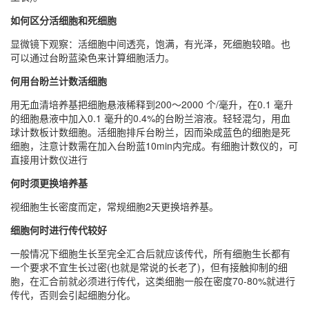
如何区分活细胞和死细胞
显微镜下观察：活细胞中间透亮，饱满，有光泽，死细胞较暗。也
可以通过台盼蓝染色来计算细胞活力。
何用台盼兰计数活细胞
用无血清培养基把细胞悬液稀释到200～2000 个/毫升，在0.1 毫升
的细胞悬液中加入0.1 毫升的0.4%的台盼兰溶液。轻轻混匀，用血
球计数板计数细胞。活细胞排斥台盼兰，因而染成蓝色的细胞是死
细胞，注意计数需在加入台盼蓝10min内完成。有细胞计数仪的，可
直接用计数仪进行
何时须更换培养基
视细胞生长密度而定，常规细胞2天更换培养基。
细胞何时进行传代较好
一般情况下细胞生长至完全汇合后就应该传代，所有细胞生长都有
一个要求不宜生长过密(也就是常说的长老了)，但有接触抑制的细
胞，在汇合前就必须进行传代，这类细胞一般在密度70-80%就进行
传代，否则会引起细胞分化。