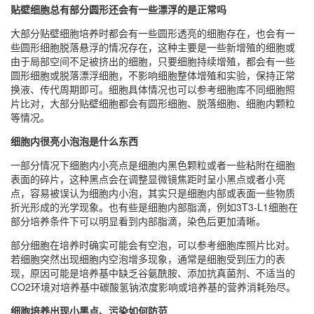
贴壁细胞总有部分圆形还会有一些漂浮的是正常吗
大部分贴壁细胞培养时都会有一些圆形透亮的细胞存在，也会有一
些圆形细胞脱落悬浮的情况存在，这种主要是一些新增殖的细胞或
由于局部空间不足被挤出的细胞，只要细胞持续增殖，都会有一些
圆形细胞或脱落漂浮细胞，不影响细胞整体增殖和实验，保持正常
换液、传代周期即可。细胞具体情况也可以参考细胞库不同细胞照
片比对，大部分贴壁细胞都会有圆形细胞、脱落细胞、细胞内颗粒
等情况。
细胞内很亮小泡泡是什么东西
一部分情况下细胞内小亮点是细胞内黑色颗粒或者一些粘附在细胞
表面的碎片，这种黑点会在调整显微镜焦距时呈小黑点或者小亮
点，容易被误认为细胞内小泡，其实只是细胞内部或表面一些物质
折光形成的光学现象。也有些是细胞内部脂滴，例如3T3-L1细胞在
部分培养条件下可以明显看到内部脂滴，染色后更加清晰。
部分细胞在培养时确实可能会有空泡，可以参考细胞库照片比对。
若细胞突然出现细胞内空泡增多现象，通常是细胞受到压力的表
现，原因可能是培养基中缺乏谷氨酰胺、添加抗真菌剂、不适当的
CO2环境对培养基中碳酸氢钠浓度影响或培养基的营养消耗殆尽。
细胞培养出现小黑点、污染如何防范