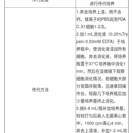
进行传代培养
1.弃去培养上清，用不含
钙、镁离子的PBS润洗PDA
C-X1细胞1-2次。
2.加1 mL消化液（0.25%Try
psin-0.53mM EDTA）于培
养瓶中，使消化液浸润所有
细胞，弃去消化液，将培养
瓶置于37℃培养箱中消化1
min，然后在显微镜下观察
细胞消化情况，若细胞大部
分变圆并脱落，迅速拿回操
传代方法
作台，轻敲几下培养瓶后加
少量培养基终止消化。
3.按6-8 mL/瓶补加培养基，
轻轻打匀后装入无菌离心管
中，1000 rpm离心4 min，
弃去上清液，补加1-2 mL培