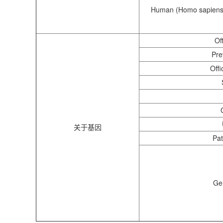
Human (Homo sapiens
Of
Pre
Offi
关于基因
Pat
Ge