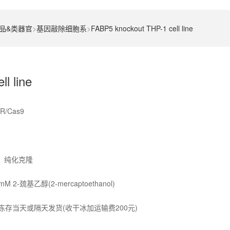
品&类器官
>
基因敲除细胞系
>
FABP5 knockout THP-1 cell line
l line
/Cas9
：纯化克隆
M 2-巯基乙醇(2-mercaptoethanol)
冻存当天或隔天发货(收干冰加运输费200元)