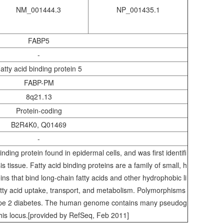
NM_001444.3
NP_001435.1
FABP5
-
atty acid binding protein 5
FABP-PM
8q21.13
Protein-coding
B2R4K0, Q01469
-
nding protein found in epidermal cells, and was first identifi
s tissue. Fatty acid binding proteins are a family of small, h
ns that bind long-chain fatty acids and other hydrophobic li
tty acid uptake, transport, and metabolism. Polymorphisms
 type 2 diabetes. The human genome contains many pseudog
this locus.[provided by RefSeq, Feb 2011]