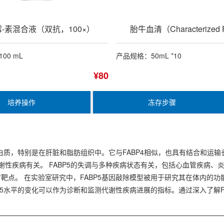
-素混合液（双抗，100×）
胎牛血清（Characterized
00 mL
产品规格：50mL *10
¥80
培养操作
冻存步骤
蛋白质，特别是在肝脏和脂肪组织中。它与FABP4相似，也具有结合和运输
性疾病有关。 FABP5的失调与多种疾病状态有关，包括心血管疾病、炎
点。 在实验室研究中，FABP5基因敲除模型被用于研究其在体内的功能
P5水平的变化可以作为诊断和监测代谢性疾病进展的指标。通过深入了解F