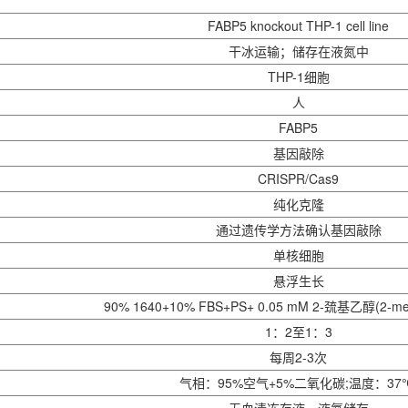
FABP5 knockout
THP-1
cell line
干冰运输；储存在液氮中
THP-1细胞
人
FABP5
基因敲除
CRISPR/Cas9
纯化克隆
通过遗传学方法确认基因敲除
单核细胞
悬浮生长
90% 1640+10% FBS+PS+ 0.05 mM 2-巯基乙醇(2-merc
1：2至1：3
每周2-3次
气相：95%空气+5%二氧化碳;温度：37