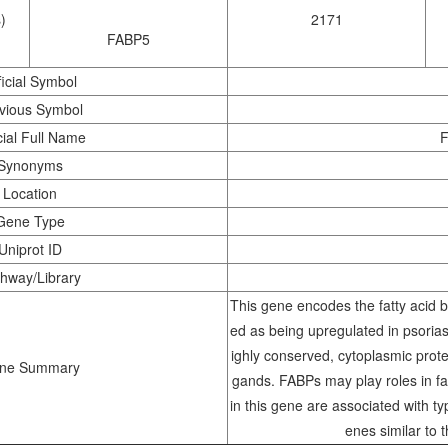
)
2171
FABP5
ficial Symbol
vious Symbol
cial Full Name
F
Synonyms
Location
Gene Type
Uniprot ID
hway/Library
This gene encodes the fatty acid bi
ed as being upregulated in psoriasi
ighly conserved, cytoplasmic protei
ne Summary
gands. FABPs may play roles in fa
in this gene are associated with
enes similar to 