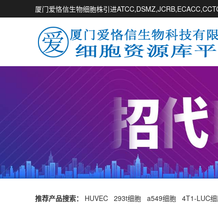
厦门爱恪信生物细胞株引进ATCC,DSMZ,JCRB,ECACC,
推荐产品搜索：
HUVEC
293t细胞
a549细胞
4T1-LUC