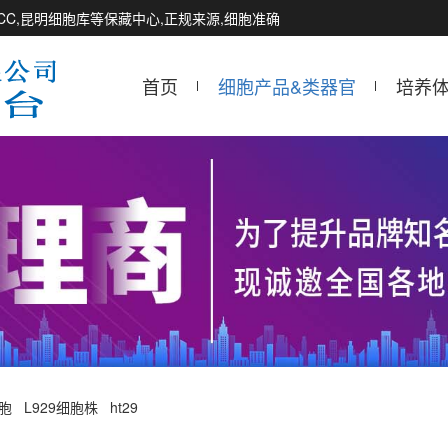
CCTCC,昆明细胞库等保藏中心,正规来源,细胞准确
首页
细胞产品&类器官
培养
细胞
L929细胞株
ht29