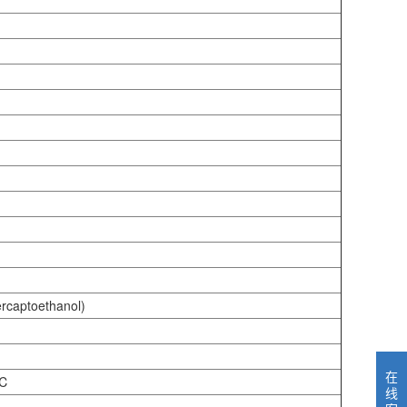
aptoethanol)
在
℃
线