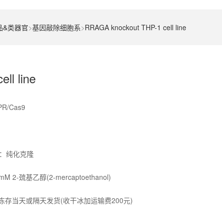
品&类器官
>
基因敲除细胞系
>
RRAGA knockout THP-1 cell line
ll line
/Cas9
：纯化克隆
M 2-巯基乙醇(2-mercaptoethanol)
冻存当天或隔天发货(收干冰加运输费200元)