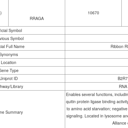
)
10670
RRAGA
ficial Symbol
vious Symbol
cial Full Name
Ribbon RN
Synonyms
Location
Gene Type
Uniprot ID
B2R7
hway/Library
RNA 
Enables several functions, includin
quitin protein ligase binding activi
to amino acid starvation; negativ
ne Summary
signaling. Located in lysosome a
Alliance