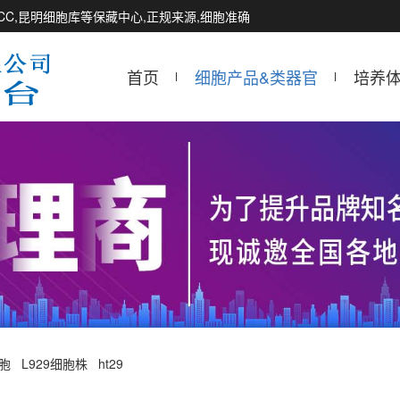
CCTCC,昆明细胞库等保藏中心,正规来源,细胞准确
首页
细胞产品&类器官
培养
细胞
L929细胞株
ht29