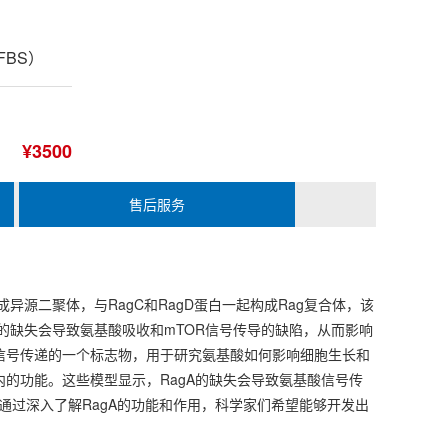
 FBS）
¥3500
售后服务
成异源二聚体，与RagC和RagD蛋白一起构成Rag复合体，该
agA的缺失会导致氨基酸吸收和mTOR信号传导的缺陷，从而影响
酸信号传递的一个标志物，用于研究氨基酸如何影响细胞生长和
内的功能。这些模型显示，RagA的缺失会导致氨基酸信号传
通过深入了解RagA的功能和作用，科学家们希望能够开发出