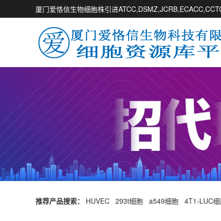
厦门爱恪信生物细胞株引进ATCC,DSMZ,JCRB,ECACC,
推荐产品搜索：
HUVEC
293t细胞
a549细胞
4T1-LUC