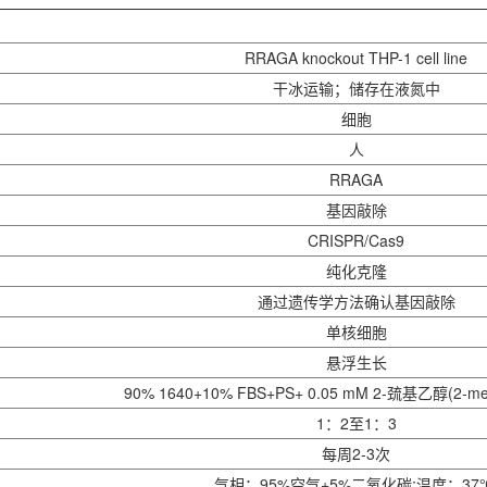
RRAGA knockout
THP-1
cell line
干冰运输；储存在液氮中
细胞
人
RRAGA
基因敲除
CRISPR/Cas9
纯化克隆
通过遗传学方法确认基因敲除
单核细胞
悬浮生长
90% 1640+10% FBS+PS+ 0.05 mM 2-巯基乙醇(2-merc
1：2至1：3
每周2-3次
气相：95%空气+5%二氧化碳;温度：37