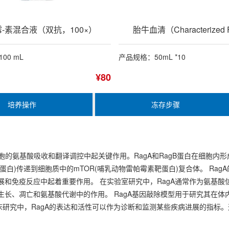
-素混合液（双抗，100×）
胎牛血清（Characterized
00 mL
产品规格：50mL *10
¥80
培养操作
冻存步骤
物细胞的氨基酸吸收和翻译调控中起关键作用。RagA和RagB蛋白在细胞内形
or蛋白)传递到细胞质中的mTOR(哺乳动物雷帕霉素靶蛋白)复合体。 R
展和免疫反应中起着重要作用。 在实验室研究中，RagA通常作为氨基
生长、凋亡和氨基酸代谢中的作用。 RagA基因敲除模型用于研究其在体
床研究中，RagA的表达和活性可以作为诊断和监测某些疾病进展的指标。
。