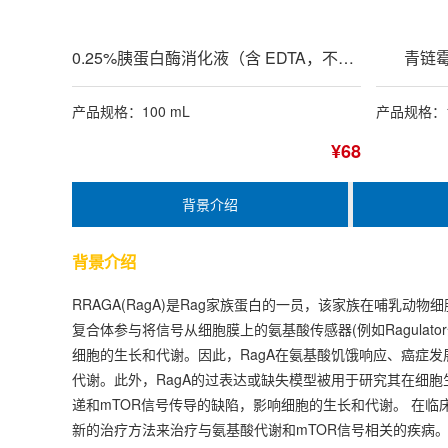
0.25%胰蛋白酶消化液（含 EDTA，不含酚红）
青链霉
产品规格：100 mL
产品规格：1
¥68
背景介绍
背景介绍
RRAGA(RagA)是Rag家族蛋白的一员，该家族在哺乳动
复合体参与将信号从细胞膜上的氨基酸传感器(例如Ragulat
细胞的生长和代谢。因此，RagA在氨基酸饥饿响应、癌症发
代谢。此外，RagA的过表达或缺失模型被用于研究其在细胞
递和mTOR信号传导的缺陷，影响细胞的生长和代谢。 在临
新的治疗方法来治疗与氨基酸代谢和mTOR信号相关的疾病