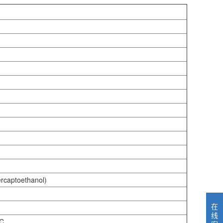
aptoethanol)
在
线
℃