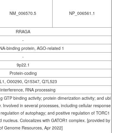
NM_006570.5
NP_006561.1
RRAGA
-
A-binding protein, AGO-related 1
-
9p22.1
Protein-coding
L1, O00290, Q15347, Q7L523
interference, RNA processing
g GTP binding activity; protein dimerization activity; and ubi
ty. Involved in several processes, including cellular response
e regulation of autophagy; and positive regulation of TORC1
nd nucleus. Colocalizes with GATOR1 complex. [provided by
 of Genome Resources, Apr 2022]