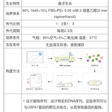
生长特性
悬浮生长
90% 1640+10% FBS+PS+ 0.05 mM 2-巯基乙醇(2-mer
培养体系
captoethanol)
传代比例
1：2至1：3
传代周期
每周2-3次
培养条件
气相：95%空气+5%二氧化碳;温度：37℃
冻存条件
无血清冻存液，液氮储存
构建方法
1.设计敲除序列：设计特定的DNA序列，这些序列可以
与USP47基因的靶位点结合，从而导致基因的敲除。