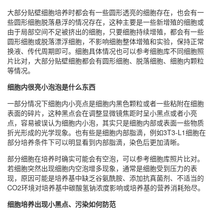
大部分贴壁细胞培养时都会有一些圆形透亮的细胞存在，也会有一
些圆形细胞脱落悬浮的情况存在，这种主要是一些新增殖的细胞或
由于局部空间不足被挤出的细胞，只要细胞持续增殖，都会有一些
圆形细胞或脱落漂浮细胞，不影响细胞整体增殖和实验，保持正常
换液、传代周期即可。细胞具体情况也可以参考细胞库不同细胞照
片比对，大部分贴壁细胞都会有圆形细胞、脱落细胞、细胞内颗粒
等情况。
细胞内很亮小泡泡是什么东西
一部分情况下细胞内小亮点是细胞内黑色颗粒或者一些粘附在细胞
表面的碎片，这种黑点会在调整显微镜焦距时呈小黑点或者小亮
点，容易被误认为细胞内小泡，其实只是细胞内部或表面一些物质
折光形成的光学现象。也有些是细胞内部脂滴，例如3T3-L1细胞在
部分培养条件下可以明显看到内部脂滴，染色后更加清晰。
部分细胞在培养时确实可能会有空泡，可以参考细胞库照片比对。
若细胞突然出现细胞内空泡增多现象，通常是细胞受到压力的表
现，原因可能是培养基中缺乏谷氨酰胺、添加抗真菌剂、不适当的
CO2环境对培养基中碳酸氢钠浓度影响或培养基的营养消耗殆尽。
细胞培养出现小黑点、污染如何防范