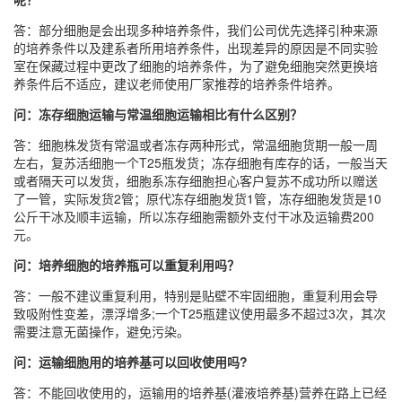
答：部分细胞是会出现多种培养条件，我们公司优先选择引种来源
的培养条件以及建系者所用培养条件，出现差异的原因是不同实验
室在保藏过程中更改了细胞的培养条件，为了避免细胞突然更换培
养条件后不适应，建议老师使用厂家推荐的培养条件培养。
问：冻存细胞运输与常温细胞运输相比有什么区别？
答：细胞株发货有常温或者冻存两种形式，常温细胞货期一般一周
左右，复苏活细胞一个T25瓶发货；冻存细胞有库存的话，一般当天
或者隔天可以发货，细胞系冻存细胞担心客户复苏不成功所以赠送
了一管，实际发货2管；原代冻存细胞发货1管，冻存细胞发货是10
公斤干冰及顺丰运输，所以冻存细胞需额外支付干冰及运输费200
元。
问：培养细胞的培养瓶可以重复利用吗？
答：一般不建议重复利用，特别是贴壁不牢固细胞，重复利用会导
致吸附性变差，漂浮增多;一个T25瓶建议使用最多不超过3次，其次
需要注意无菌操作，避免污染。
问：运输细胞用的培养基可以回收使用吗?
答：不能回收使用的，运输用的培养基(灌液培养基)营养在路上已经