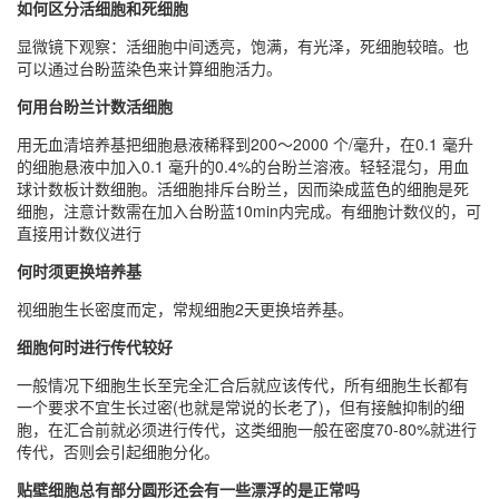
如何区分活细胞和死细胞
显微镜下观察：活细胞中间透亮，饱满，有光泽，死细胞较暗。也
可以通过台盼蓝染色来计算细胞活力。
何用台盼兰计数活细胞
用无血清培养基把细胞悬液稀释到200～2000 个/毫升，在0.1 毫升
的细胞悬液中加入0.1 毫升的0.4%的台盼兰溶液。轻轻混匀，用血
球计数板计数细胞。活细胞排斥台盼兰，因而染成蓝色的细胞是死
细胞，注意计数需在加入台盼蓝10min内完成。有细胞计数仪的，可
直接用计数仪进行
何时须更换培养基
视细胞生长密度而定，常规细胞2天更换培养基。
细胞何时进行传代较好
一般情况下细胞生长至完全汇合后就应该传代，所有细胞生长都有
一个要求不宜生长过密(也就是常说的长老了)，但有接触抑制的细
胞，在汇合前就必须进行传代，这类细胞一般在密度70-80%就进行
传代，否则会引起细胞分化。
贴壁细胞总有部分圆形还会有一些漂浮的是正常吗