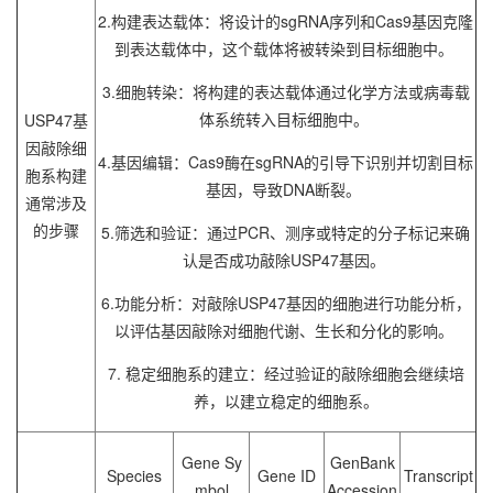
2.构建表达载体：将设计的sgRNA序列和Cas9基因克隆
到表达载体中，这个载体将被转染到目标细胞中。
3.细胞转染：将构建的表达载体通过化学方法或病毒载
体系统转入目标细胞中。
USP47基
因敲除细
4.基因编辑：Cas9酶在sgRNA的引导下识别并切割目标
胞系构建
基因，导致DNA断裂。
通常涉及
的步骤
5.筛选和验证：通过PCR、测序或特定的分子标记来确
认是否成功敲除USP47基因。
6.功能分析：对敲除USP47基因的细胞进行功能分析，
以评估基因敲除对细胞代谢、生长和分化的影响。
7. 稳定细胞系的建立：经过验证的敲除细胞会继续培
养，以建立稳定的细胞系。
Gene Sy
GenBank
Species
Gene ID
Transcript
mbol
Accession