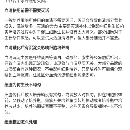
工作台中紫外照射灭菌。
血清使用前需不需要灭活
一般培养细胞所使用的血清不需要灭活，灭活会导致血清部分营养
损失、沉淀增多，灭活的优势(主要是灭活补体以免影响细胞生长)在
实际培养过程中对于促进细胞生长并没有太大意义。部分细胞对于
生长条件敏感，可以尝试灭活血清培养，但大部分细胞并不需要。
血清融化后有沉淀会影响细胞培养吗
血清沉淀主要是纤维蛋白等蛋白、磷酸盐、脂类等经冻融后析出，
导致血清内出现沉淀现象，该现象与血清品质无关，大部分品牌的
血清都会有这种情况，不会影响细胞培养，只是培养时可能偶尔观
察到血清沉淀，注意区分血清沉淀和细胞污染即可。
细胞为何生长不均匀
细胞传代后放入培养箱没有摇匀，或者放入时摇匀，但在细胞贴壁
前，又移动了培养瓶，频繁开关培养箱引起的振动或者培养瓶中培
养液过少，培养箱搁板表面不平整，这些因素会导致细胞生长不均
匀。
细胞抱团怎么处理