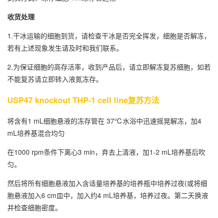
收货处理
1.干冰运输的细胞到货，请检查干冰是否完全挥发，细胞是否解冻，
若有上述现象发生请及时和我们联系。
2.为保证细胞的高存活率，收到产品后，请立即解冻复苏细胞，如若
不能复苏请立即转入液氮冻存。
USP47 knockout THP-1 cell line复苏方法
将含有1 mL细胞悬液的冻存管在 37℃水浴中迅速摇晃解冻，加4
mL培养基混合均匀
在1000 rpm条件下离心3 min，弃去上清液，加1-2 mL培养基后吹
匀。
然后将所有细胞悬液加入含适量培养基的培养瓶中培养过夜(或将细
胞悬液加入6 cm皿中，加入约4 mL培养基，培养过夜。第二天换液
并检查细胞密度。