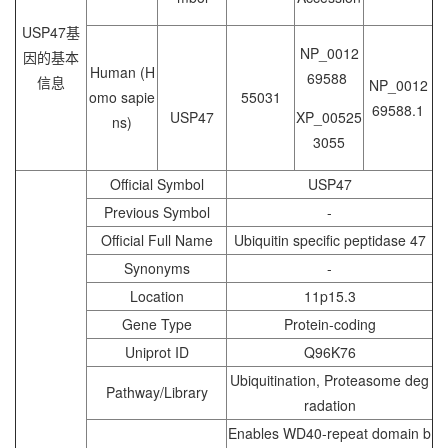
USP47基
NP_0012
因的基本
Human (H
69588
信息
NP_0012
omo sapie
55031
69588.1
USP47
XP_00525
ns)
3055
Official Symbol
USP47
Previous Symbol
-
Official Full Name
Ubiquitin specific peptidase 47
Synonyms
-
Location
11p15.3
Gene Type
Protein-coding
Uniprot ID
Q96K76
Ubiquitination, Proteasome deg
Pathway/Library
radation
Enables WD40-repeat domain b