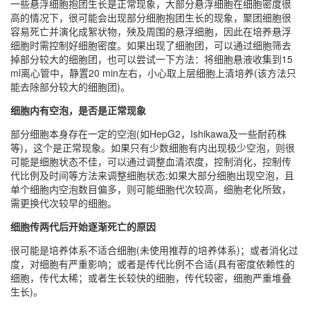
一些悬浮细胞抱团生长是正常现象，大部分悬浮细胞在细胞密度很
高的情况下，很可能会出现部分细胞抱团生长的现象，聚团细胞很
容易死亡并演化成絮状物，殃及周围的悬浮细胞，因此在培养悬浮
细胞时需控制好细胞密度。如果出现了细胞团，可以通过细胞筛去
掉部分较大的细胞团，也可以尝试一下方法：将细胞悬液收集到15
ml离心管中，静置20 min左右，小心取上层细胞上清培养(该方法只
能去除部分较大的细胞团)。
细胞内有空泡，是否是正常现象
部分细胞本身存在一定的空泡(如HepG2，Ishikawa及一些耐药株
等)，这个是正常现象。如果只有少数细胞有内出现极少空泡，则很
可能是细胞状态不佳，可以通过调整血清浓度，控制消化，控制传
代比例及时间等方法来调整细胞状态;如果大部分细胞出现空泡，且
单个细胞内空泡数目偏多，则可能细胞代次较高，细胞老化所致，
需更换代次较早的细胞。
细胞传两代后开始逐渐死亡的原因
很可能是培养体系不适合细胞(未使用推荐的培养体系)；或者消化过
度，对细胞有严重影响；或者是传代比例不合适(具有密度依赖性的
细胞，传代太稀；或者生长较快的细胞，传代较密，细胞严重堆叠
生长)。