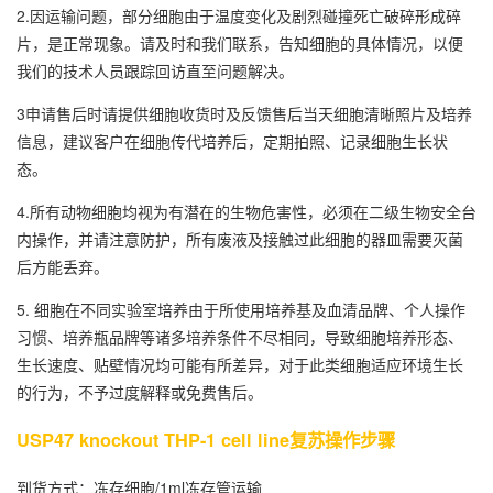
2.因运输问题，部分细胞由于温度变化及剧烈碰撞死亡破碎形成碎
片，是正常现象。请及时和我们联系，告知细胞的具体情况，以便
我们的技术人员跟踪回访直至问题解决。
3申请售后时请提供细胞收货时及反馈售后当天细胞清晰照片及培养
信息，建议客户在细胞传代培养后，定期拍照、记录细胞生长状
态。
4.所有动物细胞均视为有潜在的生物危害性，必须在二级生物安全台
内操作，并请注意防护，所有废液及接触过此细胞的器皿需要灭菌
后方能丢弃。
5. 细胞在不同实验室培养由于所使用培养基及血清品牌、个人操作
习惯、培养瓶品牌等诸多培养条件不尽相同，导致细胞培养形态、
生长速度、贴壁情况均可能有所差异，对于此类细胞适应环境生长
的行为，不予过度解释或免费售后。
USP47 knockout THP-1 cell line复苏操作步骤
到货方式：冻存细胞/1ml冻存管运输