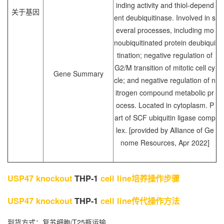
inding activity and thiol-depend
关于基因
ent deubiquitinase. Involved in s
everal processes, including mo
noubiquitinated protein deubiqui
tination; negative regulation of
G2/M transition of mitotic cell cy
Gene Summary
cle; and negative regulation of n
itrogen compound metabolic pr
ocess. Located in cytoplasm. P
art of SCF ubiquitin ligase comp
lex. [provided by Alliance of Ge
nome Resources, Apr 2022]
USP47 knockout
THP-1
cell line培养操作步骤
USP47 knockout
THP-1
cell line传代操作方法
到货方式：复苏细胞/T25瓶运输