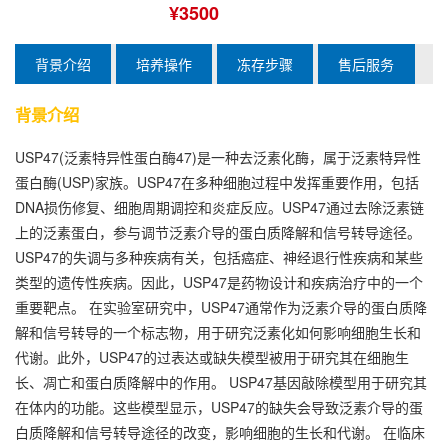
¥3500
背景介绍
培养操作
冻存步骤
售后服务
背景介绍
USP47(泛素特异性蛋白酶47)是一种去泛素化酶，属于泛素特异性
蛋白酶(USP)家族。USP47在多种细胞过程中发挥重要作用，包括
DNA损伤修复、细胞周期调控和炎症反应。USP47通过去除泛素链
上的泛素蛋白，参与调节泛素介导的蛋白质降解和信号转导途径。
USP47的失调与多种疾病有关，包括癌症、神经退行性疾病和某些
类型的遗传性疾病。因此，USP47是药物设计和疾病治疗中的一个
重要靶点。 在实验室研究中，USP47通常作为泛素介导的蛋白质降
解和信号转导的一个标志物，用于研究泛素化如何影响细胞生长和
代谢。此外，USP47的过表达或缺失模型被用于研究其在细胞生
长、凋亡和蛋白质降解中的作用。 USP47基因敲除模型用于研究其
在体内的功能。这些模型显示，USP47的缺失会导致泛素介导的蛋
白质降解和信号转导途径的改变，影响细胞的生长和代谢。 在临床