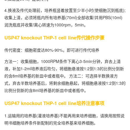
4.换液及传代处理前，培养瓶竖着放置至少半小时(使细胞沉到瓶底);
收集上清，必须将瓶内所有培养基(70ml)全部收集!并用PBS(10ml)
润洗瓶底并收集!离心转速为1000rpm，5min。
USP47 knockout THP-1 cell line传代操作步骤
传代密度：细胞密度达80%-90%，即可进行传代培养
方法一：收集细胞，1000RPM条件下离心3-5min分钟，弃去上清
液，补加1-2ml培养液后吹匀，将细胞悬液按1:2到1:3的比例分到新
的含8ml培养基的新皿中或者瓶中。 方法二：可选择半数换液方
式，弃去半数培养基后，将剩余细胞悬起，将细胞悬液按1:2到1:3的
比例分到新的含8ml培养基的新皿中或者瓶中。
USP47 knockout THP-1 cell line培养注意事项
1.运输用的培养基(灌液培养基)不能再用来培养细胞，请换用按照说
明书细胞培养条件新配制的完全培养基来培养细胞。