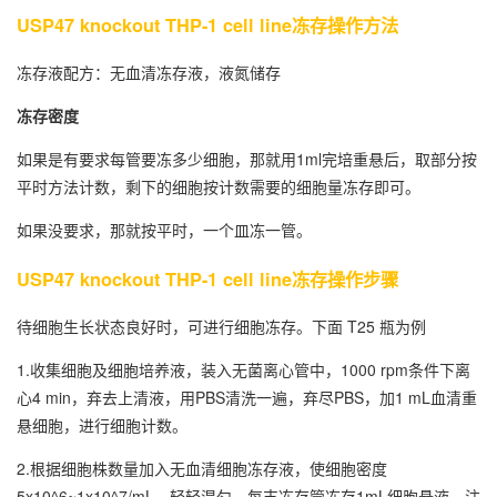
USP47 knockout THP-1 cell line冻存操作方法
冻存液配方：无血清冻存液，液氮储存
冻存密度
如果是有要求每管要冻多少细胞，那就用1ml完培重悬后，取部分按
平时方法计数，剩下的细胞按计数需要的细胞量冻存即可。
如果没要求，那就按平时，一个皿冻一管。
USP47 knockout THP-1 cell line冻存操作步骤
待细胞生长状态良好时，可进行细胞冻存。下面 T25 瓶为例
1.收集细胞及细胞培养液，装入无菌离心管中，1000 rpm条件下离
心4 min，弃去上清液，用PBS清洗一遍，弃尽PBS，加1 mL血清重
悬细胞，进行细胞计数。
2.根据细胞株数量加入无血清细胞冻存液，使细胞密度
5x10^6~1x10^7/mL，轻轻混匀，每支冻存管冻存1mL细胞悬液，注