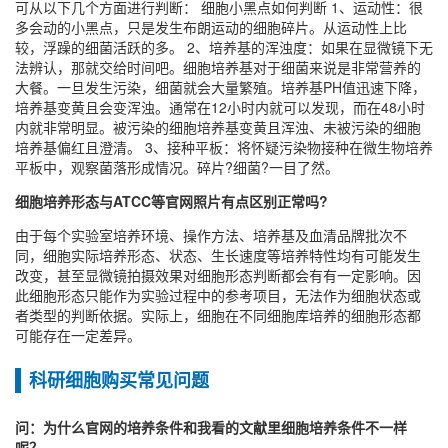
可从以下几个方面进行判断： 细胞小黑点如何判断 1、运动性：很
多会动的小黑点，只是发生布朗运动的细胞碎片。从运动性上比
较，浮躁的细菌活跃的多。 2、培养基的浑浊度：如果在显微镜下无
法辨认，那就交给时间吧。细胞培养基对于细菌来说是非常营养的
大餐。一旦发生污染，细菌就会大量繁殖。培养基PH值迅速下降，
培养基变黄且会变浑浊。通常在12小时内就可以发现，而在48小时
内就非常明显。被污染的细胞培养基变黄且浑浊、未被污染的细胞
培养基偏红且澄清。 3、接种平板：将怀疑污染物接种在微生物培养
平板中，观察菌落形成情况。碎片?细菌?一目了然。
细胞培养形态与ATCC等官网照片有点区别正常吗?
由于每个实验室培养环境、操作方法、培养基及血清品牌批次不
同，细胞实际培养形态、状态、生长速度等培养特性均有可能发生
改变，甚至显微镜拍摄效果对细胞形态判断都会有有一定影响。因
此细胞形态只能作为实验过程中的参考项目，无法作为细胞状态或
者类型的判断依据。实际上，细胞在不同细胞库培养的细胞形态都
可能存在一定差异。
科研细胞购买常见问题
问：为什么官网的培养条件和我看的文献里细胞培养条件不一样
呢？