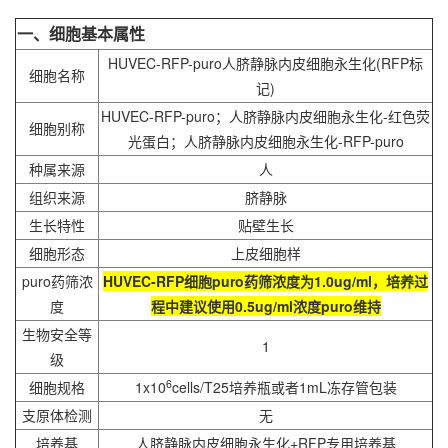
一、细胞基本属性
HUVEC-RFP
-puro人脐静脉内皮细胞永生化(RFP标
细胞名称
记)
HUVEC-RFP
-puro；人脐静脉内皮细胞永生化-红色荧
细胞别称
光蛋白；人脐静脉内皮细胞永生化-RFP-puro
种属来源
人
组织来源
脐静脉
生长特性
贴壁生长
细胞形态
上皮细胞样
puro药筛浓
HUVEC-RFP细胞
puro药筛浓度为1.0ug/ml，培养过
度
程中建议使用0.5ug/ml浓度puro维持
生物安全等
1
级
6
细胞规格
1x10
cells/T25培养瓶或者1mL冻存管包装
支原体检测
无
培养基
人脐静脉内皮细胞永生化+RFP专用培养基