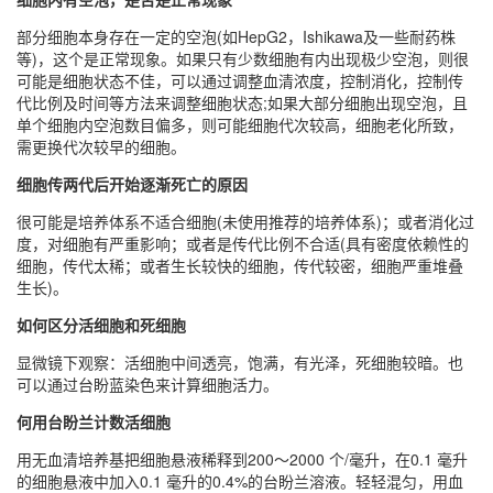
部分细胞本身存在一定的空泡(如HepG2，Ishikawa及一些耐药株
等)，这个是正常现象。如果只有少数细胞有内出现极少空泡，则很
可能是细胞状态不佳，可以通过调整血清浓度，控制消化，控制传
代比例及时间等方法来调整细胞状态;如果大部分细胞出现空泡，且
单个细胞内空泡数目偏多，则可能细胞代次较高，细胞老化所致，
需更换代次较早的细胞。
细胞传两代后开始逐渐死亡的原因
很可能是培养体系不适合细胞(未使用推荐的培养体系)；或者消化过
度，对细胞有严重影响；或者是传代比例不合适(具有密度依赖性的
细胞，传代太稀；或者生长较快的细胞，传代较密，细胞严重堆叠
生长)。
如何区分活细胞和死细胞
显微镜下观察：活细胞中间透亮，饱满，有光泽，死细胞较暗。也
可以通过台盼蓝染色来计算细胞活力。
何用台盼兰计数活细胞
用无血清培养基把细胞悬液稀释到200～2000 个/毫升，在0.1 毫升
的细胞悬液中加入0.1 毫升的0.4%的台盼兰溶液。轻轻混匀，用血