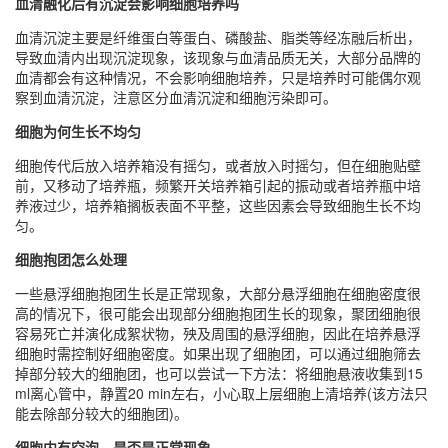
血清融化后有沉淀会影响细胞培养吗
血清沉淀主要是纤维蛋白等蛋白、磷酸盐、脂类等经冻融后析出，
导致血清内出现沉淀现象，该现象与血清品质无关，大部分品牌的
血清都会有这种情况，不会影响细胞培养，只是培养时可能偶尔观
察到血清沉淀，注意区分血清沉淀和细胞污染即可。
细胞为何生长不均匀
细胞传代后放入培养箱没有摇匀，或者放入时摇匀，但在细胞贴壁
前，又移动了培养瓶，频繁开关培养箱引起的振动或者培养瓶中培
养液过少，培养箱搁板表面不平整，这些因素会导致细胞生长不均
匀。
细胞抱团怎么处理
一些悬浮细胞抱团生长是正常现象，大部分悬浮细胞在细胞密度很
高的情况下，很可能会出现部分细胞抱团生长的现象，聚团细胞很
容易死亡并演化成絮状物，殃及周围的悬浮细胞，因此在培养悬浮
细胞时需控制好细胞密度。如果出现了细胞团，可以通过细胞筛去
掉部分较大的细胞团，也可以尝试一下方法：将细胞悬液收集到15
ml离心管中，静置20 min左右，小心取上层细胞上清培养(该方法只
能去除部分较大的细胞团)。
细胞内有空泡，是否是正常现象