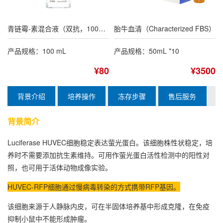
青链霉-素混合液（双抗，100×）
胎牛血清（Characterized FBS）
产品规格：100 mL
产品规格：50mL *10
¥80
¥3500
背景介绍
培养操作
冻存步骤
售后服务
背景简介
Luciferase
HUVEC细胞
稳定表达萤光蛋白。该细胞株性状稳定，培
养时不需要添加抗生素维持。可用作萤光蛋白活性检测中的阳性对
照，也可用于活体动物成像实验。
HUVEC-RFP细胞
通过慢病毒转染的方式携带RFP基因。
该细胞来源于人静脉内皮，可在半固体培养基中形成克隆，在免疫
抑制小鼠中不能形成肿瘤。