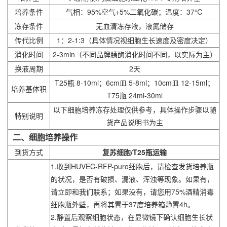
培养条件
气相：95%空气+5%二氧化碳；温度：37℃
冻存条件
无血清冻存液，液氮储存
传代比例
1：2-1:3（具体情况视细胞生长速度及密度决定）
消化时间
2-3min（不同品牌胰酶消化时间不同，以实际为主）
换液周期
2天
T25瓶 8-10ml；6cm皿 5-8ml；10cm皿 12-15ml；
培养基体积
T75瓶 24ml-30ml
以下细胞培养冻存处理仅供参考，具体操作步骤以随
特别说明
货产品说明书为主
二、细胞培养操作
到货方式
复苏细胞/T25瓶运输
1.收到
HUVEC-RFP
-puro细胞后，请检查发货培养瓶
的状况，是否有破损、漏液、浑浊等现象。如果有，
请立即和我们联系；如果没有，请您用75%酒精消毒
细胞瓶外壁，再将其置于37度培养箱静置4h。
2.静置后观察细胞状态，在显微镜下确认细胞生长状