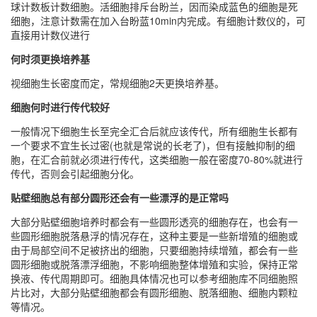
球计数板计数细胞。活细胞排斥台盼兰，因而染成蓝色的细胞是死
细胞，注意计数需在加入台盼蓝10min内完成。有细胞计数仪的，可
直接用计数仪进行
何时须更换培养基
视细胞生长密度而定，常规细胞2天更换培养基。
细胞何时进行传代较好
一般情况下细胞生长至完全汇合后就应该传代，所有细胞生长都有
一个要求不宜生长过密(也就是常说的长老了)，但有接触抑制的细
胞，在汇合前就必须进行传代，这类细胞一般在密度70-80%就进行
传代，否则会引起细胞分化。
贴壁细胞总有部分圆形还会有一些漂浮的是正常吗
大部分贴壁细胞培养时都会有一些圆形透亮的细胞存在，也会有一
些圆形细胞脱落悬浮的情况存在，这种主要是一些新增殖的细胞或
由于局部空间不足被挤出的细胞，只要细胞持续增殖，都会有一些
圆形细胞或脱落漂浮细胞，不影响细胞整体增殖和实验，保持正常
换液、传代周期即可。细胞具体情况也可以参考细胞库不同细胞照
片比对，大部分贴壁细胞都会有圆形细胞、脱落细胞、细胞内颗粒
等情况。