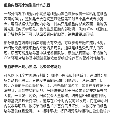
细胞内很亮小泡泡是什么东西
一部分情况下细胞内小亮点是细胞内黑色颗粒或者一些粘附在细胞
表面的碎片，这种黑点会在调整显微镜焦距时呈小黑点或者小亮
点，容易被误认为细胞内小泡，其实只是细胞内部或表面一些物质
折光形成的光学现象。也有些是细胞内部脂滴，例如3T3-L1细胞在
部分培养条件下可以明显看到内部脂滴，染色后更加清晰。
部分细胞在培养时确实可能会有空泡，可以参考细胞库照片比对。
若细胞突然出现细胞内空泡增多现象，通常是细胞受到压力的表
现，原因可能是培养基中缺乏谷氨酰胺、添加抗真菌剂、不适当的
CO2环境对培养基中碳酸氢钠浓度影响或培养基的营养消耗殆尽。
细胞培养出现小黑点、污染如何防范
可从以下几个方面进行判断： 细胞小黑点如何判断 1、运动性：很
多会动的小黑点，只是发生布朗运动的细胞碎片。从运动性上比
较，浮躁的细菌活跃的多。 2、培养基的浑浊度：如果在显微镜下无
法辨认，那就交给时间吧。细胞培养基对于细菌来说是非常营养的
大餐。一旦发生污染，细菌就会大量繁殖。培养基PH值迅速下降，
培养基变黄且会变浑浊。通常在12小时内就可以发现，而在48小时
内就非常明显。被污染的细胞培养基变黄且浑浊、未被污染的细胞
培养基偏红且澄清。 3、接种平板：将怀疑污染物接种在微生物培养