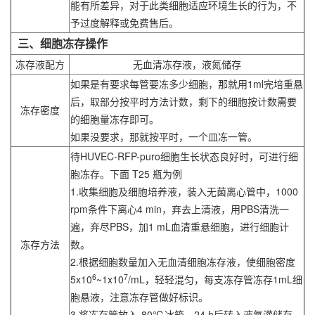
能有所差异，对于此类细胞适应环境生长的行为，不
予过度解释或免费售后。
三、细胞冻存操作
冻存液配方
无血清冻存液，液氮储存
如果是有要求每管要冻多少细胞，那就用1ml完培重悬
后，取部分按平时方法计数，剩下的细胞按计数需要
冻存密度
的细胞量冻存即可。
如果没要求，那就按平时，一个皿冻一管。
待HUVEC-RFP-puro细胞生长状态良好时，可进行细
胞冻存。下面 T25 瓶为例
1.收集细胞及细胞培养液，装入无菌离心管中，1000
rpm条件下离心4 min，弃去上清液，用PBS清洗一
遍，弃尽PBS，加1 mL血清重悬细胞，进行细胞计
冻存方法
数。
2.根据细胞数量加入无血清细胞冻存液，使细胞密度
6
7
5x10
~1x10
/mL，轻轻混匀，每支冻存管冻存1mL细
胞悬液，注意冻存管做好标识。
3.将冻存管放入-80℃冰箱，24 h后转入液氮灌储存。