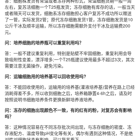
答：细胞株发货有常温或者冻存两种形式，常温细胞货期一般一周
左右，复苏活细胞一个T25瓶发货；冻存细胞有库存的话，一般当天
或者隔天可以发货，细胞系冻存细胞担心客户复苏不成功所以赠送
了一管，实际发货2管；原代冻存细胞发货1管，冻存细胞发货是10
公斤干冰及顺丰运输，所以冻存细胞需额外支付干冰及运输费200
元。
问：培养细胞的培养瓶可以重复利用吗？
答：一般不建议重复利用，特别是贴壁不牢固细胞，重复利用会导
致吸附性变差，漂浮增多;一个T25瓶建议使用最多不超过3次，其次
需要注意无菌操作，避免污染。
问：运输细胞用的培养基可以回收使用吗?
答：不能回收使用的，运输用的培养基(灌液培养基)营养在路上已经
消耗得差不多，所以收到细胞之后，培养箱静置4-6h之后，请及时
按照说明书细胞培养条件更换新鲜培养液培养。
问：冻存的细胞出现颜色不一致，有的红有的粉，对复苏会有影响
吗？
答：这种情况容易在不同冻存批次间出现，与冻存细胞的密度、冻
存液配方、温度导致pH变化等有关，偶尔有遇到这种情况，不是绝
对性对细胞状态有影响，可以复苏看下。