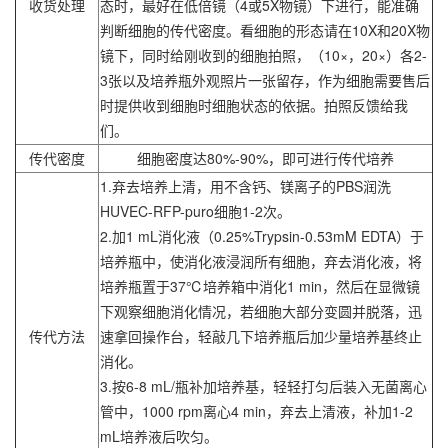
收货处理
态时，最好在低倍镜（4或5X物镜）下进行，能准确
判断细胞的传代密度。看细胞的形态请在10X和20X物
镜下，同时给刚收到的细胞拍照，（10×，20×）各2-
3张以及培养瓶外观照片一张留存，作为细胞需要售后
时提供收到细胞时细胞状态的依据。拍照反馈给我
们。
传代密度
细胞密度达80%-90%，即可进行传代培养
1.弃去培养上清，用不含钙、镁离子的PBS润洗
HUVEC-RFP-puro细胞1-2次。
2.加1 mL消化液（0.25%Trypsin-0.53mM EDTA）于
培养瓶中，使消化液浸润所有细胞，弃去消化液，将
培养瓶置于37℃培养箱中消化1 min，然后在显微镜
下观察细胞消化情况，若细胞大部分变圆并脱落，迅
传代方法
速拿回操作台，轻敲几下培养瓶后加少量培养基终止
消化。
3.按6-8 mL/瓶补加培养基，轻轻打匀后装入无菌离心
管中，1000 rpm离心4 min，弃去上清液，补加1-2
mL培养液后吹匀。