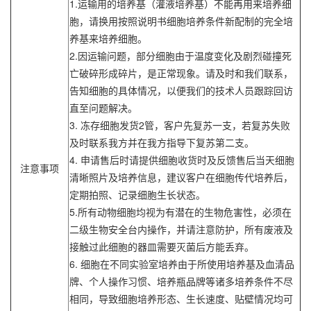
1.运输用的培养基（灌液培养基）不能再用来培养细
胞，请换用按照说明书细胞培养条件新配制的完全培
养基来培养细胞。
2.因运输问题，部分细胞由于温度变化及剧烈碰撞死
亡破碎形成碎片，是正常现象。请及时和我们联系，
告知细胞的具体情况，以便我们的技术人员跟踪回访
直至问题解决。
3. 冻存细胞发货2管，客户先复苏一支，若复苏失败
及时联系我方并在我方指导下复苏第二支。
4. 申请售后时请提供细胞收货时及反馈售后当天细胞
注意事项
清晰照片及培养信息，建议客户在细胞传代培养后，
定期拍照、记录细胞生长状态。
5.所有动物细胞均视为有潜在的生物危害性，必须在
二级生物安全台内操作，并请注意防护，所有废液及
接触过此细胞的器皿需要灭菌后方能丢弃。
6. 细胞在不同实验室培养由于所使用培养基及血清品
牌、个人操作习惯、培养瓶品牌等诸多培养条件不尽
相同，导致细胞培养形态、生长速度、贴壁情况均可