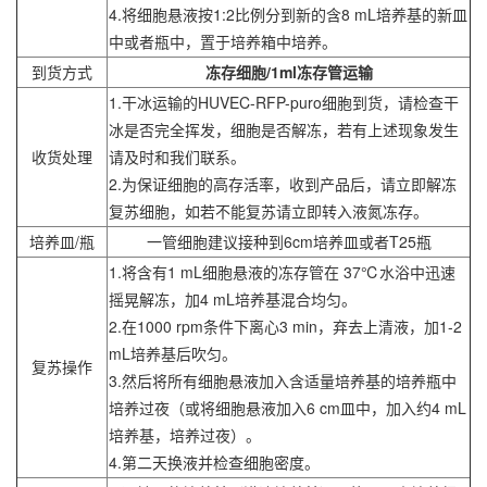
4.将细胞悬液按1:2比例分到新的含8 mL培养基的新皿
中或者瓶中，置于培养箱中培养。
到货方式
冻存细胞/1ml冻存管运输
1.干冰运输的HUVEC-RFP-puro细胞到货，请检查干
冰是否完全挥发，细胞是否解冻，若有上述现象发生
收货处理
请及时和我们联系。
2.为保证细胞的高存活率，收到产品后，请立即解冻
复苏细胞，如若不能复苏请立即转入液氮冻存。
培养皿/瓶
一管细胞建议接种到6cm培养皿或者T25瓶
1.将含有1 mL细胞悬液的冻存管在 37℃水浴中迅速
摇晃解冻，加4 mL培养基混合均匀。
2.在1000 rpm条件下离心3 min，弃去上清液，加1-2
mL培养基后吹匀。
复苏操作
3.然后将所有细胞悬液加入含适量培养基的培养瓶中
培养过夜（或将细胞悬液加入6 cm皿中，加入约4 mL
培养基，培养过夜）。
4.第二天换液并检查细胞密度。