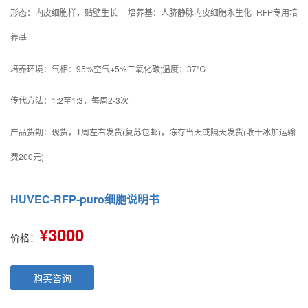
形态：内皮细胞样，贴壁生长 培养基：人脐静脉内皮细胞永生化+RFP专用培
养基
培养环境：气相：95%空气+5%二氧化碳;温度：37℃
传代方法：1:2至1:3，每周2-3次
产品货期：现货，1周左右发货(复苏包邮)，冻存当天或隔天发货(收干冰加运输
费200元)
HUVEC-RFP-puro细胞说明书
¥3000
价格：
购买咨询