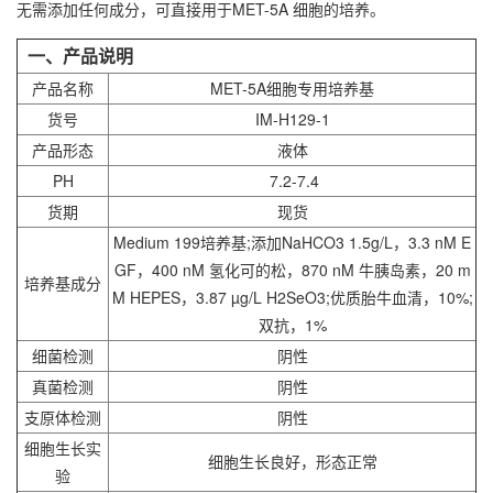
无需添加任何成分，可直接用于
MET-5A
细胞的培养。
一、产品说明
产品名称
MET-5A细胞
专用培养基
货号
IM-H129-1
产品形态
液体
PH
7.2-7.4
货期
现货
Medium 199培养基;添加NaHCO3 1.5g/L，3.3 nM E
GF，400 nM 氢化可的松，870 nM 牛胰岛素，20 m
培养基成分
M HEPES，3.87 µg/L H2SeO3;优质胎牛血清，10%;
双抗，1%
细菌检测
阴性
真菌检测
阴性
支原体检测
阴性
细胞生长实
细胞生长良好，形态正常
验