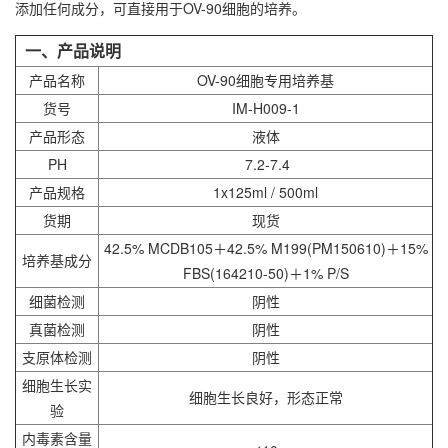
添加任何成分，可直接用于
OV-90细胞
的培养。
一、产品说明
产品名称
OV-90细胞专用培养基
货号
IM-H009-1
产品形态
液体
PH
7.2-7.4
产品规格
1x125ml / 500ml
货期
现货
42.5% MCDB105＋42.5% M199(PM150610)＋15%
培养基成分
FBS(164210-50)＋1% P/S
细菌检测
阴性
真菌检测
阴性
支原体检测
阴性
细胞生长实
细胞生长良好，形态正常
验
内毒素含量