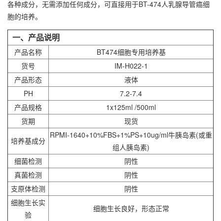
各种成分，无需添加任何成分，可直接用于
BT-474人乳腺导管癌细
胞
的培养。
一、产品说明
产品名称
BT474细胞专用培养基
货号
IM-H022-1
产品形态
液体
PH
7.2-7.4
产品规格
1x125ml /500ml
货期
现货
RPMI-1640+10%FBS+1%PS+10ug/ml牛胰岛素(或重
培养基成分
组人胰岛素)
细菌检测
阴性
真菌检测
阴性
支原体检测
阴性
细胞生长实
细胞生长良好，形态正常
验