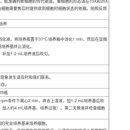
，能准确判断细胞的传代密度。看细胞的形态请在10X和20X
作为细胞需要售后时提供收到细胞时细胞状态的依据。拍照反馈
培养
，弃去消化液，将培养瓶置于37℃培养箱中消化1 min，然后在显微
量培养基终止消化。
，补加1-2 mL培养液后吹匀。
上述现象发生请及时和我们联系。
冻存。
25瓶
pm条件下离心3 min，弃去上清液，加1-2 mL培养基后吹
，加入约4 mL培养基，培养过夜）。第二天换液并检查细胞
制的完全培养基来培养细胞。