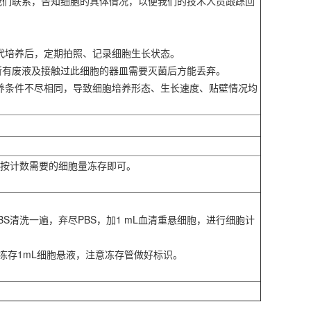
我们联系，告知细胞的具体情况，以便我们的技术人员跟踪回
。
传代培养后，定期拍照、记录细胞生长状态。
所有废液及接触过此细胞的器皿需要灭菌后方能丢弃。
培养条件不尽相同，导致细胞培养形态、生长速度、贴壁情况均
胞按计数需要的细胞量冻存即可。
PBS清洗一遍，弃尽PBS，加1 mL血清重悬细胞，进行细胞计
管冻存1mL细胞悬液，注意冻存管做好标识。