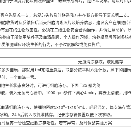
分细胞由于温度变化及剧烈碰撞死亡破碎形成碎片，是正常现象。请及时和
管，客户先复苏一支，若复苏失败及时联系我方并在我方指导下复苏第二支
提供细胞收货时及反馈售后当天细胞清晰照片及培养信息，建议客户在细胞
视为有潜在的生物危害性，必须在二级生物安全台内操作，并请注意防护，
验室培养由于所使用培养基及血清品牌、个人操作习惯、培养瓶品牌等诸多
此类细胞适应环境生长的行为，不予过度解释或免费售后。
无血清冻存液，液氮储存
冻多少细胞，那就用1ml完培重悬后，取部分按平时方法计数，剩下的细
平时，一个皿冻一管。
uro细胞生长状态良好时，可进行细胞冻存。下面 T25 瓶为例
液，装入无菌离心管中，1000 rpm条件下离心4 min，弃去上清液，用
6
7
无血清细胞冻存液，使细胞密度5x10
~1x10
/mL，轻轻混匀，每支冻存
0℃冰箱，24 h后转入液氮灌储存。记录冻存管位置以便下次拿取。
及时复苏一管检查细胞冻存活性，若有异常，及时调整实验方案