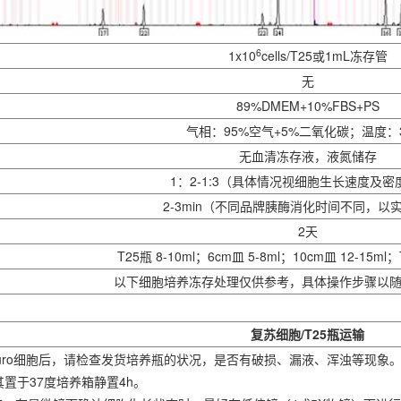
6
1x10
cells/T25或1mL冻存管
无
89%DMEM+10%FBS+PS
气相：95%空气+5%二氧化碳；温度：
无血清冻存液，液氮储存
1：2-1:3（具体情况视细胞生长速度及密
2-3min（不同品牌胰酶消化时间不同，以
2天
T25瓶 8-10ml；6cm皿 5-8ml；10cm皿 12-15ml；T
以下细胞培养冻存处理仅供参考，具体操作步骤以
复苏细胞/T25瓶运输
LUC-puro细胞后，请检查发货培养瓶的状况，是否有破损、漏液、浑浊等
置于37度培养箱静置4h。