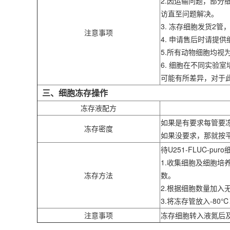
2.因运输问题，部
访直至问题解决。
3. 冻存细胞发货2
注意事项
4. 申请售后时请
5.所有动物细胞均
6. 细胞在不同实
可能有所差异，对于
三、细胞冻存操作
冻存液配方
如果是有要求每管要
冻存密度
如果没要求，那就按
待U251-FLUC-p
1.收集细胞及细胞培养
冻存方法
数。
2.根据细胞数量加入
3.将冻存管放入-8
注意事项
冻存细胞转入液氮后