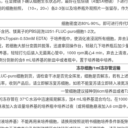
态，在显微镜下确认细胞生长状态时，最好在低倍镜（4或5X物镜）下进行
的细胞拍照，（10×，20×）各2-3张以及培养瓶外观照片一张留存，
细胞密度达80%-90%，即可进行传代
钙、镁离子的PBS润洗U251-FLUC-puro细胞1-2次。
.25%Trypsin-0.53mM EDTA）于培养瓶中，使消化液浸润所有细胞
况，若细胞大部分变圆并脱落，迅速拿回操作台，轻敲几下培养瓶后加少
加培养基，轻轻打匀后装入无菌离心管中，1000 rpm离心4 min，弃去上清液
2比例分到新的含8 mL培养基的新皿中或者瓶中，置于培养箱中培养。
冻存细胞/1ml冻存管运输
1-FLUC-puro细胞到货，请检查干冰是否完全挥发，细胞是否解冻，若有
存活率，收到产品后，请立即解冻复苏细胞，如若不能复苏请立即转入液氮
一管细胞建议接种到6cm培养皿或者T
的冻存管在 37℃水浴中迅速摇晃解冻，加4 mL培养基混合均匀。在1000 r
液加入含适量培养基的培养瓶中培养过夜（或将细胞悬液加入6 cm皿中
（灌液培养基）不能再用来培养细胞，请换用按照说明书细胞培养条件新配