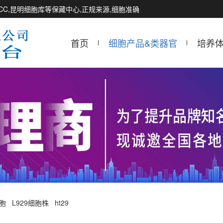
CCTCC,昆明细胞库等保藏中心,正规来源,细胞准确
首页
细胞产品&类器官
培养
细胞
L929细胞株
ht29