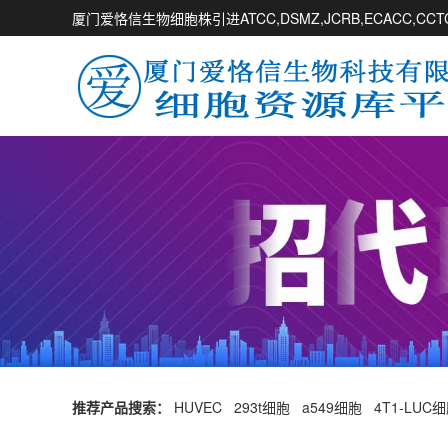
厦门爱恪信生物细胞株引进ATCC,DSMZ,JCRB,ECACC,
推荐产品搜索：
HUVEC
293t细胞
a549细胞
4T1-LUC