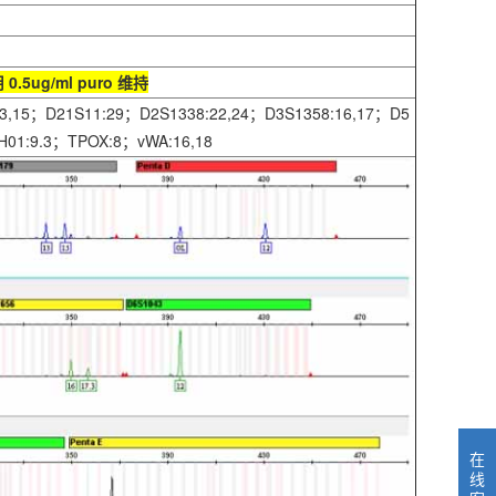
5ug/ml puro 维持
3,15；D21S11:29；D2S1338:22,24；D3S1358:16,17；D5
H01:9.3；TPOX:8；vWA:16,18
在
线