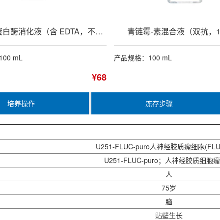
0.25%胰蛋白酶消化液（含 EDTA，不含酚红）
青链霉-素混合液（双抗，1
00 mL
产品规格：100 mL
¥68
培养操作
冻存步骤
U251-FLUC-puro人神经胶质瘤细胞(FL
U251-FLUC-puro；人神经胶质细胞
人
75岁
脑
贴壁生长