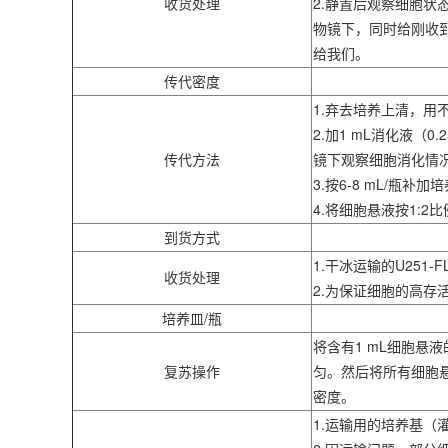
收货处理
2.静置后观察细胞状
物镜下，同时给刚收到
给我们。
传代密度
1.弃去培养上清，用不含
2.加1 mL消化液（0
传代方法
镜下观察细胞消化情
3.按6-8 mL/瓶补
4.将细胞悬液按1:
到货方式
1.干冰运输的U25
收货处理
2.为保证细胞的高
培养皿/瓶
将含有1 mL细胞悬液
复苏操作
匀。然后将所有细胞悬
密度。
1.运输用的培养基