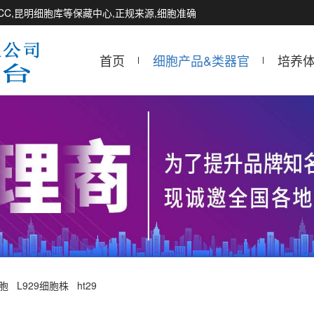
CCTCC,昆明细胞库等保藏中心,正规来源,细胞准确
首页
细胞产品&类器官
培养
细胞
L929细胞株
ht29