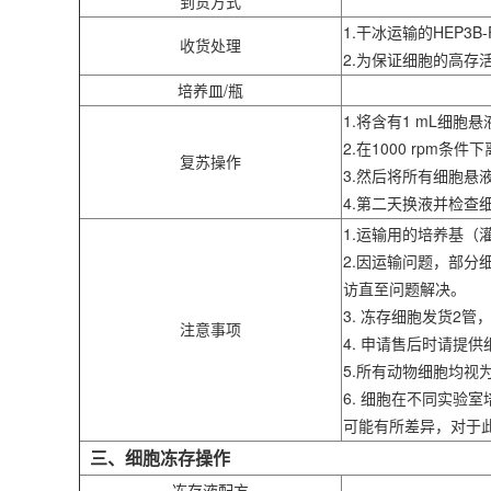
到货方式
1.干冰运输的HEP3
收货处理
2.为保证细胞的高
培养皿/瓶
1.将含有1 mL细胞
2.在1000 rpm条
复苏操作
3.然后将所有细胞悬
4.第二天换液并检查
1.运输用的培养基
2.因运输问题，部
访直至问题解决。
3. 冻存细胞发货2
注意事项
4. 申请售后时请
5.所有动物细胞均
6. 细胞在不同实
可能有所差异，对于
三、细胞冻存操作
冻存液配方