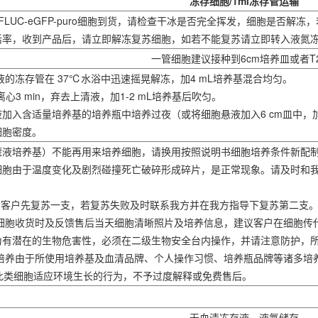
冻存细胞/1ml冻存管运输
B-FLUC-eGFP-puro细胞到货，请检查干冰是否完全挥发，细胞是否
存活率，收到产品后，请立即解冻复苏细胞，如若不能复苏请立即转入液氮
一管细胞建议接种到6cm培养皿或者T
悬液的冻存管在 37℃水浴中迅速摇晃解冻，加4 mL培养基混合均匀。
件下离心3 min，弃去上清液，加1-2 mL培养基后吹匀。
液加入含适量培养基的培养瓶中培养过夜（或将细胞悬液加入6 cm皿中，加
细胞密度。
（灌液培养基）不能再用来培养细胞，请换用按照说明书细胞培养条件新配
分细胞由于温度变化及剧烈碰撞死亡破碎形成碎片，是正常现象。请及时和
管，客户先复苏一支，若复苏失败及时联系我方并在我方指导下复苏第二支
提供细胞收货时及反馈售后当天细胞清晰照片及培养信息，建议客户在细胞
视为有潜在的生物危害性，必须在二级生物安全台内操作，并请注意防护，
验室培养由于所使用培养基及血清品牌、个人操作习惯、培养瓶品牌等诸多
此类细胞适应环境生长的行为，不予过度解释或免费售后。
无血清冻存液，液氮储存