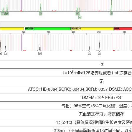
2
6
1×10
cells/T25培养瓶或者1mL冻存
无
ATCC; HB-8064 BCRC; 60434 BCRJ; 0357 DSMZ; ACC
DMEM+10%FBS+PS
气相：95%空气+5%二氧化碳；温度：
无血清冻存液，液氮储存
1：2-1:3（具体情况视细胞生长速度及密
2-3min（不同品牌胰酶消化时间不同，以