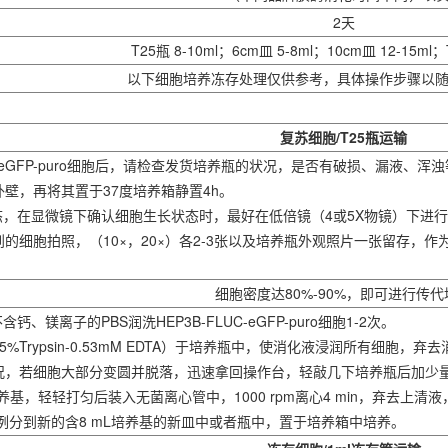
2天
T25瓶 8-10ml；6cm皿 5-8ml；10cm皿 12-15ml；T
以下细胞培养冻存处理仅供参考，具体操作步骤以
复苏细胞/T25瓶运输
LUC-eGFP-puro细胞后，请检查发货培养瓶的状况，是否有破损、漏
外壁，再将其置于37度培养箱静置4h。
态，在显微镜下确认细胞生长状态时，最好在低倍镜（4或5X物镜）下进行
的细胞拍照，（10×，20×）各2-3张以及培养瓶外观照片一张留存，
细胞密度达80%-90%，即可进行传代
钙、镁离子的PBS润洗HEP3B-FLUC-eGFP-puro细胞1-2次。
.25%Trypsin-0.53mM EDTA）于培养瓶中，使消化液浸润所有细胞
况，若细胞大部分变圆并脱落，迅速拿回操作台，轻敲几下培养瓶后加少
加培养基，轻轻打匀后装入无菌离心管中，1000 rpm离心4 min，弃去上清液
2比例分到新的含8 mL培养基的新皿中或者瓶中，置于培养箱中培养。