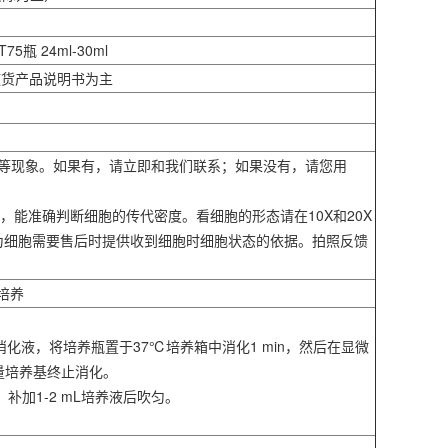
75瓶 24ml-30ml
随货产品说明书为主
液、浑浊等现象。如果有，请立即和我们联系；如果没有，请您用
，能准确判断细胞的传代密度。看细胞的形态请在10X和20X
作为细胞需要售后时提供收到细胞时细胞状态的依据。拍照反馈
培养
，弃去消化液，将培养瓶置于37℃培养箱中消化1 min，然后在显微
量培养基终止消化。
，补加1-2 mL培养液后吹匀。