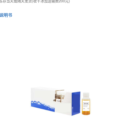
冻存当天或隔天发货(收干冰加运输费200元)
细胞说明书