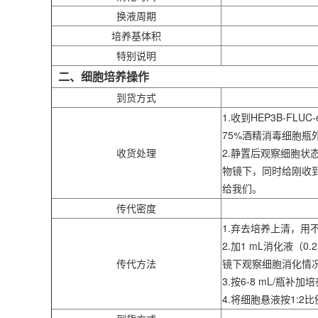
换液周期
培养基体积
特别说明
二、细胞培养操作
到货方式
1.收到HEP3B-F
75%酒精消毒细胞瓶
收货处理
2.静置后观察细胞状
物镜下，同时给刚收到
给我们。
传代密度
1.弃去培养上清，用不含
2.加1 mL消化液（0
传代方法
镜下观察细胞消化情
3.按6-8 mL/瓶补
4.将细胞悬液按1: