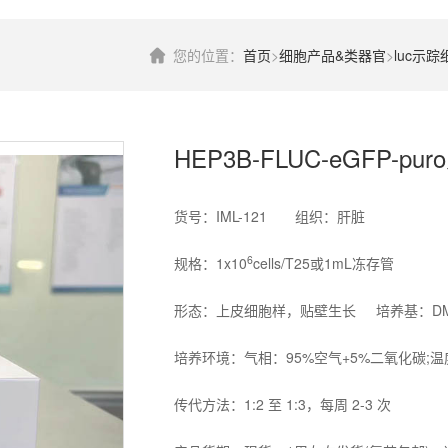
您的位置：
首页
>
细胞产品&类器官
>
luc示踪
HEP3B-FLUC-eGFP-p
货号：IML-121 组织：肝脏
6
规格：1x10
cells/T25或1mL冻存管
形态：上皮细胞样，贴壁生长 培养基：DMEM
培养环境：气相：95%空气+5%二氧化碳;温
传代方法：1:2 至 1:3，每周 2-3 次