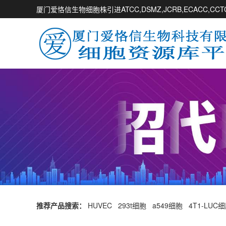
厦门爱恪信生物细胞株引进ATCC,DSMZ,JCRB,ECACC,
推荐产品搜索：
HUVEC
293t细胞
a549细胞
4T1-LUC