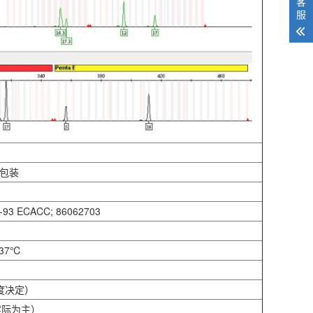
客
服
管包装
-93 ECACC; 86062703
37℃
度决定）
实际为主）