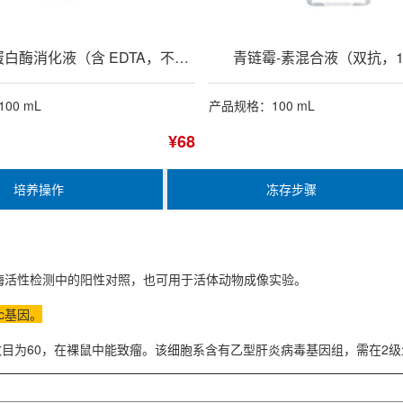
0.25%胰蛋白酶消化液（含 EDTA，不含酚红）
青链霉-素混合液（双抗，1
00 mL
产品规格：100 mL
¥68
培养操作
冻存步骤
素酶活性检测中的阳性对照，也可用于活体动物成像实验。
uc基因。
模式数目为60，在裸鼠中能致瘤。该细胞系含有乙型肝炎病毒基因组，需在2