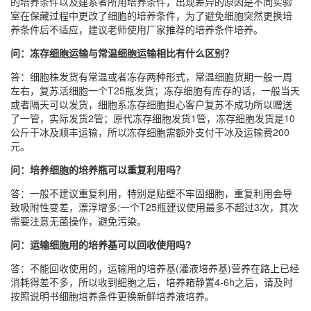
的培养条件以及建系者所用培养条件，出现差异的原因是不同实验
室在保藏过程中更改了细胞的培养条件，为了避免细胞突然更换培
养条件后不适应，建议老师使用厂家推荐的培养条件培养。
问：冻存细胞运输与常温细胞运输相比有什么区别？
答：细胞株发货有常温或者冻存两种形式，常温细胞货期一般一周
左右，复苏活细胞一个T25瓶发货；冻存细胞有库存的话，一般当天
或者隔天可以发货，细胞系冻存细胞担心客户复苏不成功所以赠送
了一管，实际发货2管；原代冻存细胞发货1管，冻存细胞发货是10
公斤干冰及顺丰运输，所以冻存细胞需额外支付干冰及运输费200
元。
问：培养细胞的培养瓶可以重复利用吗？
答：一般不建议重复利用，特别是贴壁不牢固细胞，重复利用会导
致吸附性变差，漂浮增多;一个T25瓶建议使用最多不超过3次，其次
需要注意无菌操作，避免污染。
问：运输细胞用的培养基可以回收使用吗?
答：不能回收使用的，运输用的培养基(灌液培养基)营养在路上已经
消耗得差不多，所以收到细胞之后，培养箱静置4-6h之后，请及时
按照说明书细胞培养条件更换新鲜培养液培养。