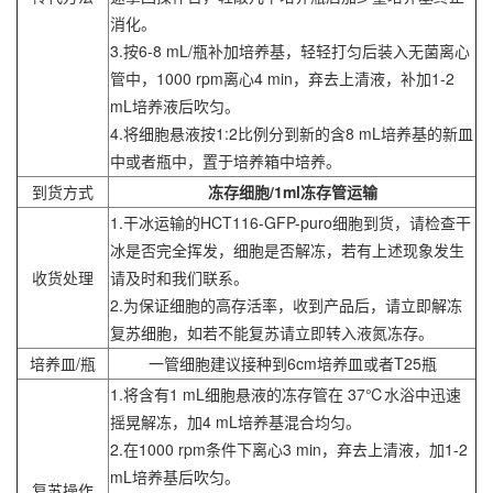
消化。
3.按6-8 mL/瓶补加培养基，轻轻打匀后装入无菌离心
管中，1000 rpm离心4 min，弃去上清液，补加1-2
mL培养液后吹匀。
4.将细胞悬液按1:2比例分到新的含8 mL培养基的新皿
中或者瓶中，置于培养箱中培养。
到货方式
冻存细胞/1ml冻存管运输
1.干冰运输的HCT116-GFP-puro细胞到货，请检查干
冰是否完全挥发，细胞是否解冻，若有上述现象发生
收货处理
请及时和我们联系。
2.为保证细胞的高存活率，收到产品后，请立即解冻
复苏细胞，如若不能复苏请立即转入液氮冻存。
培养皿/瓶
一管细胞建议接种到6cm培养皿或者T25瓶
1.将含有1 mL细胞悬液的冻存管在 37℃水浴中迅速
摇晃解冻，加4 mL培养基混合均匀。
2.在1000 rpm条件下离心3 min，弃去上清液，加1-2
mL培养基后吹匀。
复苏操作