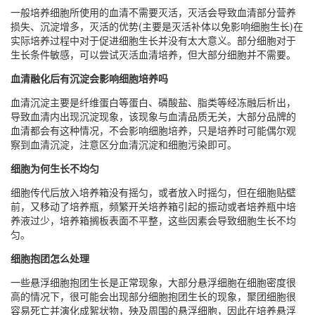
一般培养细胞所使用的血清不需要灭活，灭活会导致血清部分营养
损失、沉淀增多，灭活的优势(主要是灭活补体以免影响细胞生长)在
实际培养过程中对于促进细胞生长并没有太大意义。部分细胞对于
生长条件敏感，可以尝试灭活血清培养，但大部分细胞并不需要。
血清融化后有沉淀会影响细胞培养吗
血清沉淀主要是纤维蛋白等蛋白、磷酸盐、脂类等经冻融后析出，
导致血清内出现沉淀现象，该现象与血清品质无关，大部分品牌的
血清都会有这种情况，不会影响细胞培养，只是培养时可能偶尔观
察到血清沉淀，注意区分血清沉淀和细胞污染即可。
细胞为何生长不均匀
细胞传代后放入培养箱没有摇匀，或者放入时摇匀，但在细胞贴壁
前，又移动了培养瓶，频繁开关培养箱引起的振动或者培养瓶中培
养液过少，培养箱搁板表面不平整，这些因素会导致细胞生长不均
匀。
细胞抱团怎么处理
一些悬浮细胞抱团生长是正常现象，大部分悬浮细胞在细胞密度很
高的情况下，很可能会出现部分细胞抱团生长的现象，聚团细胞很
容易死亡并演化成絮状物，殃及周围的悬浮细胞，因此在培养悬浮