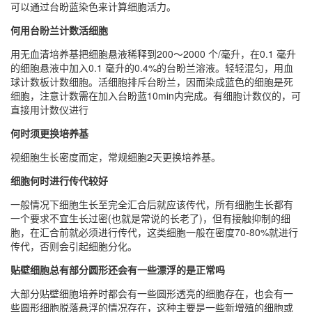
可以通过台盼蓝染色来计算细胞活力。
何用台盼兰计数活细胞
用无血清培养基把细胞悬液稀释到200～2000 个/毫升，在0.1 毫升
的细胞悬液中加入0.1 毫升的0.4%的台盼兰溶液。轻轻混匀，用血
球计数板计数细胞。活细胞排斥台盼兰，因而染成蓝色的细胞是死
细胞，注意计数需在加入台盼蓝10min内完成。有细胞计数仪的，可
直接用计数仪进行
何时须更换培养基
视细胞生长密度而定，常规细胞2天更换培养基。
细胞何时进行传代较好
一般情况下细胞生长至完全汇合后就应该传代，所有细胞生长都有
一个要求不宜生长过密(也就是常说的长老了)，但有接触抑制的细
胞，在汇合前就必须进行传代，这类细胞一般在密度70-80%就进行
传代，否则会引起细胞分化。
贴壁细胞总有部分圆形还会有一些漂浮的是正常吗
大部分贴壁细胞培养时都会有一些圆形透亮的细胞存在，也会有一
些圆形细胞脱落悬浮的情况存在，这种主要是一些新增殖的细胞或