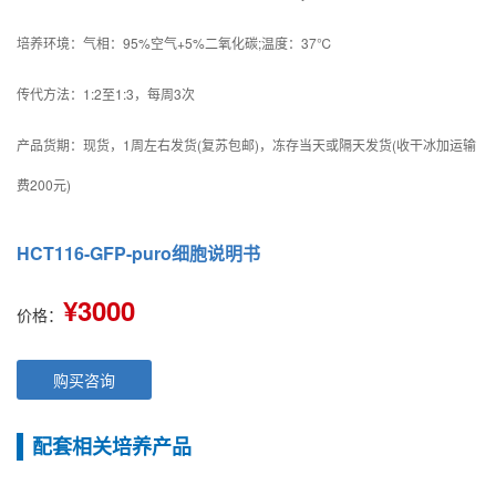
培养环境：气相：95%空气+5%二氧化碳;温度：37℃
传代方法：1:2至1:3，每周3次
产品货期：现货，1周左右发货(复苏包邮)，冻存当天或隔天发货(收干冰加运输
费200元)
HCT116-GFP-puro细胞说明书
¥3000
价格：
购买咨询
配套相关培养产品