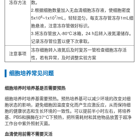
冻存方法
数。
2.根据细胞数量加入无血清细胞冻存液，使细胞密度
6
7
5x10
~1x10
/mL，轻轻混匀，每支冻存管冻存1mL细
胞悬液，注意冻存管做好标识。
3.将冻存管放入-80℃冰箱，24 h后转入液氮灌储存。
记录冻存管位置以便下次拿取。
冻存细胞转入液氮后及时复苏一管检查细胞冻存活
注意事项
性，若有异常，及时调整实验方案
细胞培养常见问题
细胞培养时培养基是否需要预热
细胞培养时培养基需要预热‌。预热培养基可以减少环境的改变对细
胞状态的影响，避免细胞因温度变化而产生应激反应，从而保持细
胞的健康状态和生长环境的一致性‌。可以提前半小时左右，将培养
基、PBS和胰酶在37°C下预热，把所需耗材和其他物品放置于超净
工作台中紫外照射灭菌。
血清使用前需不需要灭活