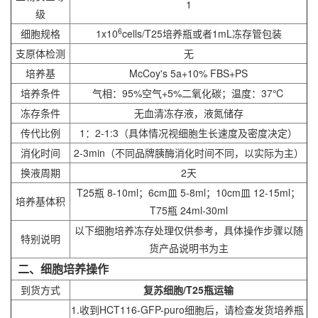
1
级
6
细胞规格
1x10
cells/T25培养瓶或者1mL冻存管包装
支原体检测
无
培养基
McCoy's 5a+10% FBS+PS
培养条件
气相：95%空气+5%二氧化碳；温度：37℃
冻存条件
无血清冻存液，液氮储存
传代比例
1：2-1:3（具体情况视细胞生长速度及密度决定）
消化时间
2-3min（不同品牌胰酶消化时间不同，以实际为主）
换液周期
2天
T25瓶 8-10ml；6cm皿 5-8ml；10cm皿 12-15ml；
培养基体积
T75瓶 24ml-30ml
以下细胞培养冻存处理仅供参考，具体操作步骤以随
特别说明
货产品说明书为主
二、细胞培养操作
到货方式
复苏细胞/T25瓶运输
1.收到HCT116-GFP-puro细胞后，请检查发货培养瓶