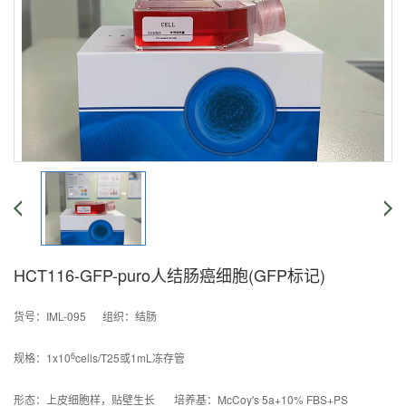
HCT116-GFP-puro人结肠癌细胞(GFP标记)
货号：IML-095 组织：结肠
6
规格：1x10
cells/T25或1mL冻存管
形态：上皮细胞样，贴壁生长 培养基：McCoy's 5a+10% FBS+PS