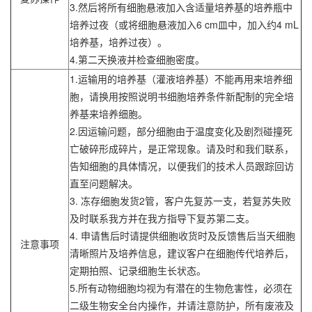
3.然后将所有细胞悬液加入含适量培养基的培养瓶中
培养过夜（或将细胞悬液加入6 cm皿中，加入约4 mL
培养基，培养过夜）。
4.第二天换液并检查细胞密度。
1.运输用的培养基（灌液培养基）不能再用来培养细
胞，请换用按照说明书细胞培养条件新配制的完全培
养基来培养细胞。
2.因运输问题，部分细胞由于温度变化及剧烈碰撞死
亡破碎形成碎片，是正常现象。请及时和我们联系，
告知细胞的具体情况，以便我们的技术人员跟踪回访
直至问题解决。
3. 冻存细胞发货2管，客户先复苏一支，若复苏失败
及时联系我方并在我方指导下复苏第二支。
4. 申请售后时请提供细胞收货时及反馈售后当天细胞
注意事项
清晰照片及培养信息，建议客户在细胞传代培养后，
定期拍照、记录细胞生长状态。
5.所有动物细胞均视为有潜在的生物危害性，必须在
二级生物安全台内操作，并请注意防护，所有废液及