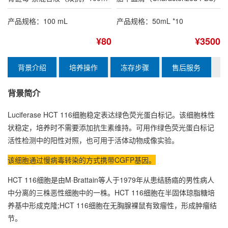
产品规格：100 mL
产品规格：50mL *10
¥80
¥3500
背景介绍
培养操作
冻存步骤
售后服务
背景简介
Luciferase HCT 116细胞稳定表达绿色荧光蛋白标记。该细胞株性
状稳定，培养时不需要添加抗生素维持。可用作绿色荧光蛋白标记
活性检测中的阳性对照，也可用于活体动物成像实验。
该细胞通过慢病毒转染的方式携带CGFP基因。
HCT 116细胞是由M·Brattain等人于1979年从患结肠癌的男性病人
中分离的三株恶性细胞中的一株。HCT 116细胞在半固体琼脂糖培
养基中形成克隆;HCT 116细胞在无胸腺裸鼠有致瘤性，形成肿瘤结
节。