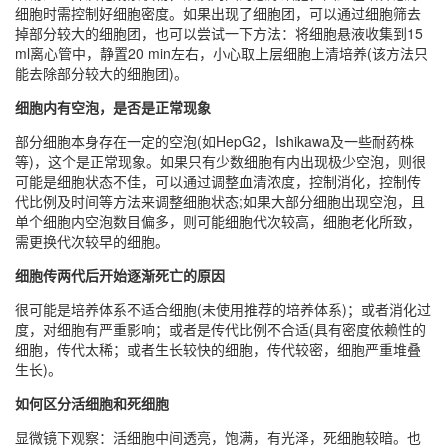
细胞时需控制好细胞密度。如果出现了细胞团，可以通过细胞筛去
掉部分较大的细胞团，也可以尝试一下方法：将细胞悬液收集到15
ml离心管中，静置20 min左右，小心取上层细胞上清培养(该方法只
能去除部分较大的细胞团)。
细胞内有空泡，是否是正常现象
部分细胞本身存在一定的空泡(如HepG2，Ishikawa及一些耐药株
等)，这个是正常现象。如果只有少数细胞有内出现极少空泡，则很
可能是细胞状态不佳，可以通过调整血清浓度，控制消化，控制传
代比例及时间等方法来调整细胞状态;如果大部分细胞出现空泡，且
单个细胞内空泡数目偏多，则可能细胞代次较高，细胞老化所致，
需更换代次较早的细胞。
细胞传两代后开始逐渐死亡的原因
很可能是培养体系不适合细胞(未使用推荐的培养体系)；或者消化过
度，对细胞有严重影响；或者是传代比例不合适(具有密度依赖性的
细胞，传代太稀；或者生长较快的细胞，传代较密，细胞严重堆叠
生长)。
如何区分活细胞和死细胞
显微镜下观察：活细胞中间透亮，饱满，有光泽，死细胞较暗。也