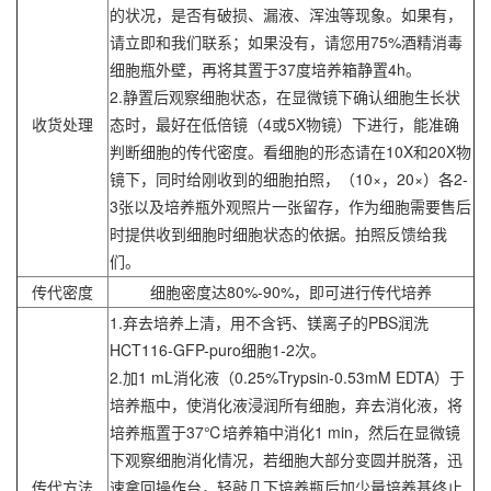
的状况，是否有破损、漏液、浑浊等现象。如果有，
请立即和我们联系；如果没有，请您用75%酒精消毒
细胞瓶外壁，再将其置于37度培养箱静置4h。
2.静置后观察细胞状态，在显微镜下确认细胞生长状
收货处理
态时，最好在低倍镜（4或5X物镜）下进行，能准确
判断细胞的传代密度。看细胞的形态请在10X和20X物
镜下，同时给刚收到的细胞拍照，（10×，20×）各2-
3张以及培养瓶外观照片一张留存，作为细胞需要售后
时提供收到细胞时细胞状态的依据。拍照反馈给我
们。
传代密度
细胞密度达80%-90%，即可进行传代培养
1.弃去培养上清，用不含钙、镁离子的PBS润洗
HCT116-GFP-puro细胞1-2次。
2.加1 mL消化液（0.25%Trypsin-0.53mM EDTA）于
培养瓶中，使消化液浸润所有细胞，弃去消化液，将
培养瓶置于37℃培养箱中消化1 min，然后在显微镜
下观察细胞消化情况，若细胞大部分变圆并脱落，迅
传代方法
速拿回操作台，轻敲几下培养瓶后加少量培养基终止