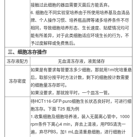
接触过此细胞的器皿需要灭菌后方能丢弃。
6. 细胞在不同实验室培养由于所使用培养基及血清品
牌、个人操作习惯、培养瓶品牌等诸多培养条件不尽
相同，导致细胞培养形态、生长速度、贴壁情况均可
能有所差异，对于此类细胞适应环境生长的行为，不
予过度解释或免费售后。
三、细胞冻存操作
冻存液配方
无血清冻存液，液氮储存
如果是有要求每管要冻多少细胞，那就用1ml完培重悬
后，取部分按平时方法计数，剩下的细胞按计数需要
冻存密度
的细胞量冻存即可。
如果没要求，那就按平时，一个皿冻一管。
待HCT116-GFP-puro细胞生长状态良好时，可进行细
胞冻存。下面 T25 瓶为例
1.收集细胞及细胞培养液，装入无菌离心管中，1000
rpm条件下离心4 min，弃去上清液，用PBS清洗一
遍，弃尽PBS，加1 mL血清重悬细胞，进行细胞计