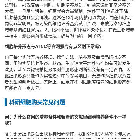
法辨认，那就交给时间吧。细胞培养基对于细菌来说是非常营养的
大餐。一旦发生污染，细菌就会大量繁殖。培养基PH值迅速下降，
培养基变黄且会变浑浊。通常在12小时内就可以发现，而在48小时
内就非常明显。被污染的细胞培养基变黄且浑浊、未被污染的细胞
培养基偏红且澄清。 3、接种平板：将怀疑污染物接种在微生物培养
平板中，观察菌落形成情况。碎片?细菌?一目了然。
细胞培养形态与ATCC等官网照片有点区别正常吗?
由于每个实验室培养环境、操作方法、培养基及血清品牌批次不
同，细胞实际培养形态、状态、生长速度等培养特性均有可能发生
改变，甚至显微镜拍摄效果对细胞形态判断都会有有一定影响。因
此细胞形态只能作为实验过程中的参考项目，无法作为细胞状态或
者类型的判断依据。实际上，细胞在不同细胞库培养的细胞形态都
可能存在一定差异。
科研细胞购买常见问题
问：为什么官网的培养条件和我看的文献里细胞培养条件不一样
呢？
答：部分细胞是会出现多种培养条件，我们公司优先选择引种来源