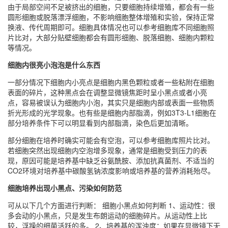
由于局部空间不足被挤出的细胞，只要细胞持续增殖，都会有一些
圆形细胞或脱落漂浮细胞，不影响细胞整体增殖和实验，保持正常
换液、传代周期即可。细胞具体情况也可以参考细胞库不同细胞照
片比对，大部分贴壁细胞都会有圆形细胞、脱落细胞、细胞内颗粒
等情况。
细胞内很亮小泡泡是什么东西
一部分情况下细胞内小亮点是细胞内黑色颗粒或者一些粘附在细胞
表面的碎片，这种黑点会在调整显微镜焦距时呈小黑点或者小亮
点，容易被误认为细胞内小泡，其实只是细胞内部或表面一些物质
折光形成的光学现象。也有些是细胞内部脂滴，例如3T3-L1细胞在
部分培养条件下可以明显看到内部脂滴，染色后更加清晰。
部分细胞在培养时确实可能会有空泡，可以参考细胞库照片比对。
若细胞突然出现细胞内空泡增多现象，通常是细胞受到压力的表
现，原因可能是培养基中缺乏谷氨酰胺、添加抗真菌剂、不适当的
CO2环境对培养基中碳酸氢钠浓度影响或培养基的营养消耗殆尽。
细胞培养出现小黑点、污染如何防范
可从以下几个方面进行判断： 细胞小黑点如何判断 1、运动性：很
多会动的小黑点，只是发生布朗运动的细胞碎片。从运动性上比
较，浮躁的细菌活跃的多。 2、培养基的浑浊度：如果在显微镜下无