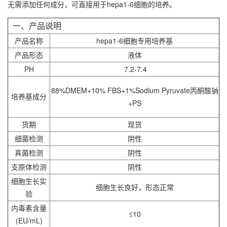
无需添加任何成分，可直接用于
hepa1-6细胞
的培养。
一、产品说明
产品名称
hepa1-6细胞专用培养基
产品形态
液体
PH
7.2-7.4
88%DMEM+10% FBS+1%Sodium Pyruvate丙酮酸钠
培养基成分
+PS
货期
现货
细菌检测
阴性
真菌检测
阴性
支原体检测
阴性
细胞生长实
细胞生长良好，形态正常
验
内毒素含量
≤10
(EU/mL)