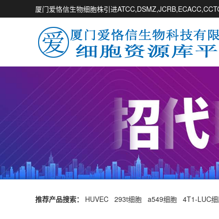
厦门爱恪信生物细胞株引进ATCC,DSMZ,JCRB,ECACC,
推荐产品搜索：
HUVEC
293t细胞
a549细胞
4T1-LUC