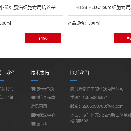
8小鼠结肠癌细胞专用培养基
HT29-FLUC-puro细胞
00ml
产品规格：500ml
¥450
¥
关于我们
技术支持
联系我们
联系我们
细胞培养视频
厦门爱恪信生物科技有限公司
活动促销
细胞培养指南
手机：15859239971
常见问题
邮箱：2205839769@qq.com
细胞保藏中心
地址：厦门翔安火炬高新区翔星路
楼D座602
细胞百科