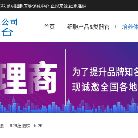
CCTCC,昆明细胞库等保藏中心,正规来源,细胞准确
首页
细胞产品&类器官
培养
细胞
L929细胞株
ht29