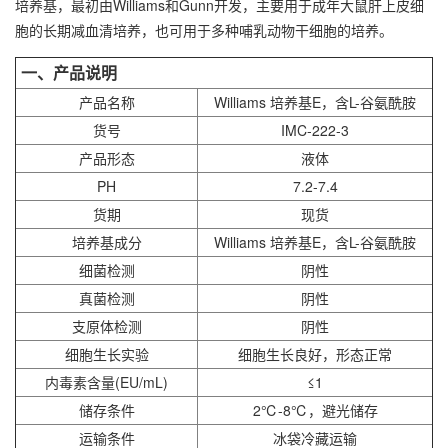
培养基，最初由Williams和Gunn开发，主要用于成年大鼠肝上皮细
胞的长期减血清培养，也可用于多种哺乳动物干细胞的培养。
一、产品说明
产品名称
Williams 培养基E，含L-谷氨酰胺
货号
IMC-222-3
产品形态
液体
PH
7.2-7.4
货期
现货
培养基成分
Williams 培养基E，含L-谷氨酰胺
细菌检测
阴性
真菌检测
阴性
支原体检测
阴性
细胞生长实验
细胞生长良好，形态正常
内毒素含量(EU/mL)
≤1
储存条件
2℃-8℃，避光储存
运输条件
冰袋冷藏运输