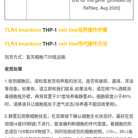
und for this gene. [provided by
RefSeq, Aug 2020]
TLR4 knockout
THP-1
cell line培养操作步骤
TLR4 knockout
THP-1
cell line传代操作方法
到货方式：复苏细胞/T25瓶运输
收货处理
1.收到细胞后，请检查发货培养瓶的状况，是否有破损、漏液、浑浊
等现象。如果有，请立即和我们联系;如果没有，请您用75%酒精消
毒细胞瓶外壁，再将其置于37度培养箱静置4h。细胞密度小于80%
时，请换液并让细胞瓶处于透气状态(培养基不能回收使用)。
2.静置后观察细胞状态，在显微镜下确认细胞生长状态时，最好在低
倍镜(4或5X物镜)下进行，能准确判断细胞的传代密度。看细胞的形
态请在10X和20X物镜下，同时给刚收到的细胞拍照，(10×，20×)各