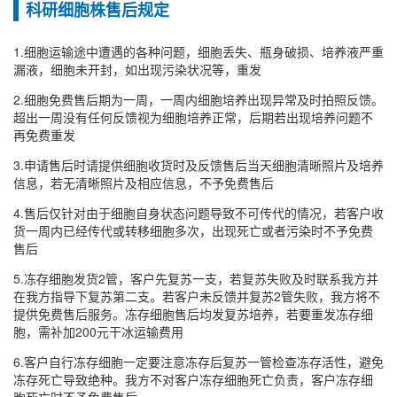
科研细胞株售后规定
1.细胞运输途中遭遇的各种问题，细胞丢失、瓶身破损、培养液严重
漏液，细胞未开封，如出现污染状况等，重发
2.细胞免费售后期为一周，一周内细胞培养出现异常及时拍照反馈。
超出一周没有任何反馈视为细胞培养正常，后期若出现培养问题不
再免费重发
3.申请售后时请提供细胞收货时及反馈售后当天细胞清晰照片及培养
信息，若无清晰照片及相应信息，不予免费售后
4.售后仅针对由于细胞自身状态问题导致不可传代的情况，若客户收
货一周内已经传代或转移细胞多次，出现死亡或者污染时不予免费
售后
5.冻存细胞发货2管，客户先复苏一支，若复苏失败及时联系我方并
在我方指导下复苏第二支。若客户未反馈并复苏2管失败，我方将不
提供免费售后服务。冻存细胞售后均发复苏培养，若要重发冻存细
胞，需补加200元干冰运输费用
6.客户自行冻存细胞一定要注意冻存后复苏一管检查冻存活性，避免
冻存死亡导致绝种。我方不对客户冻存细胞死亡负责，客户冻存细