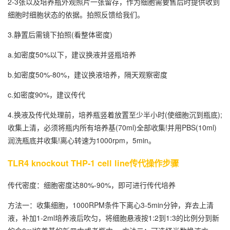
2-3张以及培养瓶外观照片一张留存，作为细胞需要售后时提供收到
细胞时细胞状态的依据。拍照反馈给我们。
3.静置后需镜下拍照(看整体密度)
a.如密度50%以下，建议换液并竖瓶培养
b.如密度50%-80%，建议换液培养，隔天观察密度
c.如密度90%，建议传代
4.换液及传代处理前，培养瓶竖着放置至少半小时(使细胞沉到瓶底);
收集上清，必须将瓶内所有培养基(70ml)全部收集!并用PBS(10ml)
润洗瓶底并收集!离心转速为1000rpm，5min。
TLR4 knockout THP-1 cell line传代操作步骤
传代密度：细胞密度达80%-90%，即可进行传代培养
方法一：收集细胞，1000RPM条件下离心3-5min分钟，弃去上清
液，补加1-2ml培养液后吹匀，将细胞悬液按1:2到1:3的比例分到新