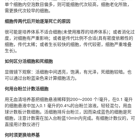
单个细胞内空泡数目偏多，则可能细胞代次较高，细胞老化所致，
需更换代次较早的细胞。
细胞传两代后开始逐渐死亡的原因
很可能是培养体系不适合细胞(未使用推荐的培养体系)；或者消化过
度，对细胞有严重影响；或者是传代比例不合适(具有密度依赖性的
细胞，传代太稀；或者生长较快的细胞，传代较密，细胞严重堆叠
生长)。
如何区分活细胞和死细胞
显微镜下观察：活细胞中间透亮，饱满，有光泽，死细胞较暗。也
可以通过台盼蓝染色来计算细胞活力。
何用台盼兰计数活细胞
用无血清培养基把细胞悬液稀释到200～2000 个/毫升，在0.1 毫升
的细胞悬液中加入0.1 毫升的0.4%的台盼兰溶液。轻轻混匀，用血
球计数板计数细胞。活细胞排斥台盼兰，因而染成蓝色的细胞是死
细胞，注意计数需在加入台盼蓝10min内完成。有细胞计数仪的，可
直接用计数仪进行
何时须更换培养基