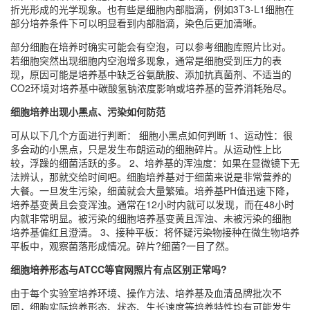
折光形成的光学现象。也有些是细胞内部脂滴，例如3T3-L1细胞在
部分培养条件下可以明显看到内部脂滴，染色后更加清晰。
部分细胞在培养时确实可能会有空泡，可以参考细胞库照片比对。
若细胞突然出现细胞内空泡增多现象，通常是细胞受到压力的表
现，原因可能是培养基中缺乏谷氨酰胺、添加抗真菌剂、不适当的
CO2环境对培养基中碳酸氢钠浓度影响或培养基的营养消耗殆尽。
细胞培养出现小黑点、污染如何防范
可从以下几个方面进行判断： 细胞小黑点如何判断 1、运动性：很
多会动的小黑点，只是发生布朗运动的细胞碎片。从运动性上比
较，浮躁的细菌活跃的多。 2、培养基的浑浊度：如果在显微镜下无
法辨认，那就交给时间吧。细胞培养基对于细菌来说是非常营养的
大餐。一旦发生污染，细菌就会大量繁殖。培养基PH值迅速下降，
培养基变黄且会变浑浊。通常在12小时内就可以发现，而在48小时
内就非常明显。被污染的细胞培养基变黄且浑浊、未被污染的细胞
培养基偏红且澄清。 3、接种平板：将怀疑污染物接种在微生物培养
平板中，观察菌落形成情况。碎片?细菌?一目了然。
细胞培养形态与ATCC等官网照片有点区别正常吗?
由于每个实验室培养环境、操作方法、培养基及血清品牌批次不
同，细胞实际培养形态、状态、生长速度等培养特性均有可能发生