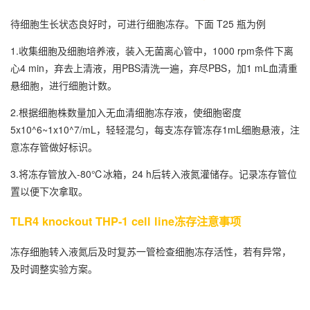
待细胞生长状态良好时，可进行细胞冻存。下面 T25 瓶为例
1.收集细胞及细胞培养液，装入无菌离心管中，1000 rpm条件下离
心4 min，弃去上清液，用PBS清洗一遍，弃尽PBS，加1 mL血清重
悬细胞，进行细胞计数。
2.根据细胞株数量加入无血清细胞冻存液，使细胞密度
5x10^6~1x10^7/mL，轻轻混匀，每支冻存管冻存1mL细胞悬液，注
意冻存管做好标识。
3.将冻存管放入-80℃冰箱，24 h后转入液氮灌储存。记录冻存管位
置以便下次拿取。
TLR4 knockout THP-1 cell line冻存注意事项
冻存细胞转入液氮后及时复苏一管检查细胞冻存活性，若有异常，
及时调整实验方案。