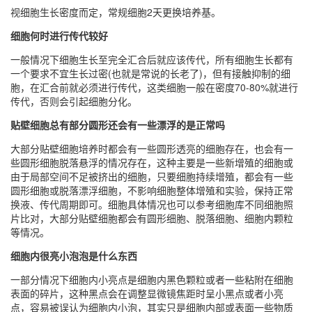
视细胞生长密度而定，常规细胞2天更换培养基。
细胞何时进行传代较好
一般情况下细胞生长至完全汇合后就应该传代，所有细胞生长都有
一个要求不宜生长过密(也就是常说的长老了)，但有接触抑制的细
胞，在汇合前就必须进行传代，这类细胞一般在密度70-80%就进行
传代，否则会引起细胞分化。
贴壁细胞总有部分圆形还会有一些漂浮的是正常吗
大部分贴壁细胞培养时都会有一些圆形透亮的细胞存在，也会有一
些圆形细胞脱落悬浮的情况存在，这种主要是一些新增殖的细胞或
由于局部空间不足被挤出的细胞，只要细胞持续增殖，都会有一些
圆形细胞或脱落漂浮细胞，不影响细胞整体增殖和实验，保持正常
换液、传代周期即可。细胞具体情况也可以参考细胞库不同细胞照
片比对，大部分贴壁细胞都会有圆形细胞、脱落细胞、细胞内颗粒
等情况。
细胞内很亮小泡泡是什么东西
一部分情况下细胞内小亮点是细胞内黑色颗粒或者一些粘附在细胞
表面的碎片，这种黑点会在调整显微镜焦距时呈小黑点或者小亮
点，容易被误认为细胞内小泡，其实只是细胞内部或表面一些物质