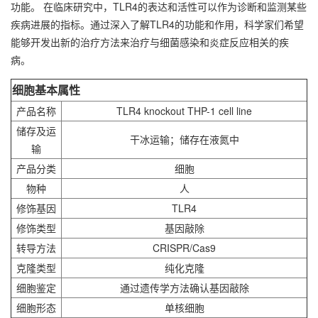
功能。 在临床研究中，TLR4的表达和活性可以作为诊断和监测某些
疾病进展的指标。通过深入了解TLR4的功能和作用，科学家们希望
能够开发出新的治疗方法来治疗与细菌感染和炎症反应相关的疾
病。
细胞基本属性
产品名称
TLR4 knockout
THP-1
cell line
储存及运
干冰运输；储存在液氮中
输
产品分类
细胞
物种
人
修饰基因
TLR4
修饰类型
基因敲除
转导方法
CRISPR/Cas9
克隆类型
纯化克隆
细胞鉴定
通过遗传学方法确认基因敲除
细胞形态
单核细胞