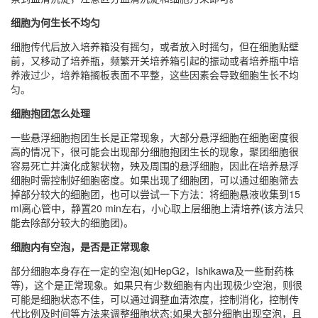
细胞为何生长不均匀
细胞传代后放入培养箱没有摇匀，或者放入时摇匀，但在细胞贴壁
前，又移动了培养瓶，频繁开关培养箱引起的振动或者培养瓶中培
养液过少，培养箱搁板表面不平整，这些因素会导致细胞生长不均
匀。
细胞抱团怎么处理
一些悬浮细胞抱团生长是正常现象，大部分悬浮细胞在细胞密度很
高的情况下，很可能会出现部分细胞抱团生长的现象，聚团细胞很
容易死亡并演化成絮状物，殃及周围的悬浮细胞，因此在培养悬浮
细胞时需控制好细胞密度。如果出现了细胞团，可以通过细胞筛去
掉部分较大的细胞团，也可以尝试一下方法：将细胞悬液收集到15
ml离心管中，静置20 min左右，小心取上层细胞上清培养(该方法只
能去除部分较大的细胞团)。
细胞内有空泡，是否是正常现象
部分细胞本身存在一定的空泡(如HepG2，Ishikawa及一些耐药株
等)，这个是正常现象。如果只有少数细胞有内出现极少空泡，则很
可能是细胞状态不佳，可以通过调整血清浓度，控制消化，控制传
代比例及时间等方法来调整细胞状态;如果大部分细胞出现空泡，且