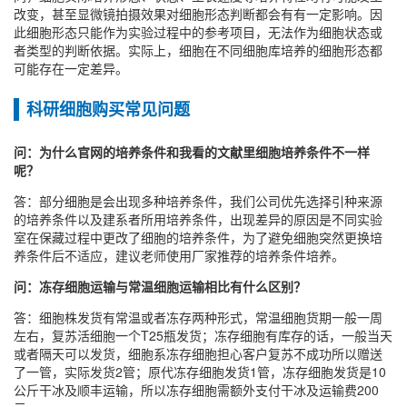
改变，甚至显微镜拍摄效果对细胞形态判断都会有有一定影响。因
此细胞形态只能作为实验过程中的参考项目，无法作为细胞状态或
者类型的判断依据。实际上，细胞在不同细胞库培养的细胞形态都
可能存在一定差异。
科研细胞购买常见问题
问：为什么官网的培养条件和我看的文献里细胞培养条件不一样
呢？
答：部分细胞是会出现多种培养条件，我们公司优先选择引种来源
的培养条件以及建系者所用培养条件，出现差异的原因是不同实验
室在保藏过程中更改了细胞的培养条件，为了避免细胞突然更换培
养条件后不适应，建议老师使用厂家推荐的培养条件培养。
问：冻存细胞运输与常温细胞运输相比有什么区别？
答：细胞株发货有常温或者冻存两种形式，常温细胞货期一般一周
左右，复苏活细胞一个T25瓶发货；冻存细胞有库存的话，一般当天
或者隔天可以发货，细胞系冻存细胞担心客户复苏不成功所以赠送
了一管，实际发货2管；原代冻存细胞发货1管，冻存细胞发货是10
公斤干冰及顺丰运输，所以冻存细胞需额外支付干冰及运输费200