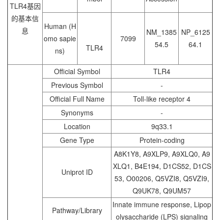
TLR4基因
的基本信
Human (H
息
NM_1385
NP_6125
omo sapie
7099
54.5
64.1
TLR4
ns)
Official Symbol
TLR4
Previous Symbol
-
Official Full Name
Toll-like receptor 4
Synonyms
-
Location
9q33.1
Gene Type
Protein-coding
A8K1Y8, A9XLP9, A9XLQ0, A9
XLQ1, B4E194, D1CS52, D1CS
Uniprot ID
53, O00206, Q5VZI8, Q5VZI9,
Q9UK78, Q9UM57
Innate immune response, Lipop
Pathway/Library
olysaccharide (LPS) signaling