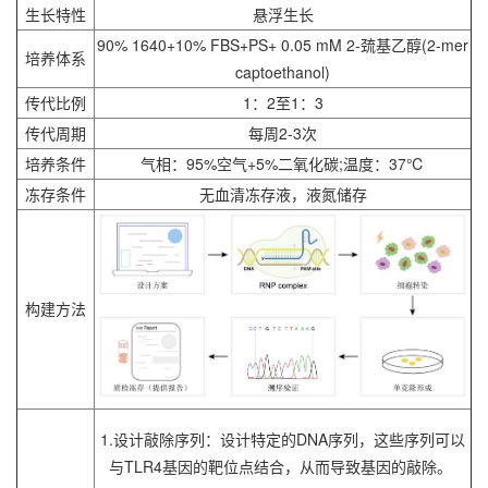
生长特性
悬浮生长
90% 1640+10% FBS+PS+ 0.05 mM 2-巯基乙醇(2-mer
培养体系
captoethanol)
传代比例
1：2至1：3
传代周期
每周2-3次
培养条件
气相：95%空气+5%二氧化碳;温度：37℃
冻存条件
无血清冻存液，液氮储存
构建方法
1.设计敲除序列：设计特定的DNA序列，这些序列可以
与TLR4基因的靶位点结合，从而导致基因的敲除。