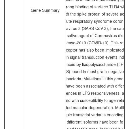
rong binding of surface TLR4 wi
Gene Summary
th the spike protein of severe ac
ute respiratory syndrome coron
avirus 2 (SARS-CoV-2), the cau
sative agent of Coronavirus dis
ease-2019 (COVID-19). This re
ceptor has also been implicated
in signal transduction events ind
uced by lipopolysaccharide (LP
S) found in most gram-negative
bacteria. Mutations in this gene
have been associated with differ
ences in LPS responsiveness, a
nd with susceptibility to age-rela
ted macular degeneration. Multi
ple transcript variants encoding
different isoforms have been fo