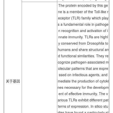
The protein encoded by this ge
ne is a member of the Toll-like r
eceptor (TLR) family which play
s a fundamental role in pathoge
n recognition and activation of i
nnate immunity. TLRs are highl
y conserved from Drosophila to
humans and share structural an
d functional similarities. They re
cognize pathogen-associated m
olecular patterns that are expre
ssed on infectious agents, and
关于基因
mediate the production of cytoki
nes necessary for the developm
ent of effective immunity. The v
arious TLRs exhibit different pat
terns of expression. In silico stu
dies have found a particularly st