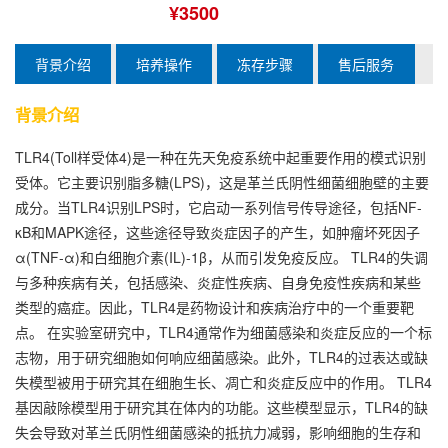
¥3500
背景介绍
培养操作
冻存步骤
售后服务
背景介绍
TLR4(Toll样受体4)是一种在先天免疫系统中起重要作用的模式识别
受体。它主要识别脂多糖(LPS)，这是革兰氏阴性细菌细胞壁的主要
成分。当TLR4识别LPS时，它启动一系列信号传导途径，包括NF-
κB和MAPK途径，这些途径导致炎症因子的产生，如肿瘤坏死因子
α(TNF-α)和白细胞介素(IL)-1β，从而引发免疫反应。 TLR4的失调
与多种疾病有关，包括感染、炎症性疾病、自身免疫性疾病和某些
类型的癌症。因此，TLR4是药物设计和疾病治疗中的一个重要靶
点。 在实验室研究中，TLR4通常作为细菌感染和炎症反应的一个标
志物，用于研究细胞如何响应细菌感染。此外，TLR4的过表达或缺
失模型被用于研究其在细胞生长、凋亡和炎症反应中的作用。 TLR4
基因敲除模型用于研究其在体内的功能。这些模型显示，TLR4的缺
失会导致对革兰氏阴性细菌感染的抵抗力减弱，影响细胞的生存和