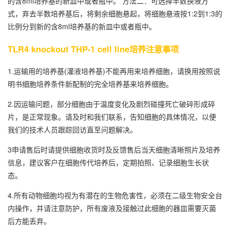
的含8ml培养基的新皿中或者瓶中。 方法二：可选择半数换液方
式，弃去半数培养基后，将剩余细胞悬起，将细胞悬液按1:2到1:3的
比例分到新的含8ml培养基的新皿中或者瓶中。
TLR4 knockout THP-1 cell line培养注意事项
1.运输用的培养基(灌液培养基)不能再用来培养细胞，请换用按照说
明书细胞培养条件新配制的完全培养基来培养细胞。
2.因运输问题，部分细胞由于温度变化及剧烈碰撞死亡破碎形成碎
片，是正常现象。请及时和我们联系，告知细胞的具体情况，以便
我们的技术人员跟踪回访直至问题解决。
3申请售后时请提供细胞收货时及反馈售后当天细胞清晰照片及培养
信息，建议客户在细胞传代培养后，定期拍照、记录细胞生长状
态。
4.所有动物细胞均视为有潜在的生物危害性，必须在二级生物安全台
内操作，并请注意防护，所有废液及接触过此细胞的器皿需要灭菌
后方能丢弃。