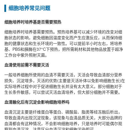
细胞培养常见问题
细胞培养时培养基是否需要预热
细胞培养时培养基需要预热‌。预热培养基可以减少环境的改变对细
胞状态的影响，避免细胞因温度变化而产生应激反应，从而保持细
胞的健康状态和生长环境的一致性‌。可以提前半小时左右，将培养
基、PBS和胰酶在37°C下预热，把所需耗材和其他物品放置于超净
工作台中紫外照射灭菌。
血清使用前需不需要灭活
一般培养细胞所使用的血清不需要灭活，灭活会导致血清部分营养
损失、沉淀增多，灭活的优势(主要是灭活补体以免影响细胞生长)在
实际培养过程中对于促进细胞生长并没有太大意义。部分细胞对于
生长条件敏感，可以尝试灭活血清培养，但大部分细胞并不需要。
血清融化后有沉淀会影响细胞培养吗
血清沉淀主要是纤维蛋白等蛋白、磷酸盐、脂类等经冻融后析出，
导致血清内出现沉淀现象，该现象与血清品质无关，大部分品牌的
血清都会有这种情况，不会影响细胞培养，只是培养时可能偶尔观
察到血清沉淀，注意区分血清沉淀和细胞污染即可。